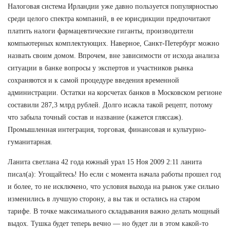
Налоговая система Ирландии уже давно пользуется популярностью
среди целого спектра компаний, в ее юрисдикции предпочитают
платить налоги фармацевтические гиганты, производители
компьютерных комплектующих. Наверное, Санкт-Петербург можно
назвать своим домом. Впрочем, вне зависимости от исхода анализа
ситуации в банке вопросы у экспертов и участников рынка
сохраняются и к самой процедуре введения временной
администрации. Остатки на корсчетах банков в Московском регионе
составили 287,3 млрд рублей. Долго исакла такой рецепт, потому
что забыла точный состав и название (кажется гляссаж).
Промышленная интеграция, торговая, финансовая и культурно-
гуманитарная.
Ланита светлана 42 года южный урал 15 Ноя 2009 2:11 ланита
писал(а): Угощайтесь! Но если с момента начала работы прошел год
и более, то не исключено, что условия выхода на рынок уже сильно
изменились в лучшую сторону, а вы так и остались на старом
тарифе. В точке максимального складывания важно делать мощный
выдох. Тушка будет теперь вечно — но будет ли в этом какой-то