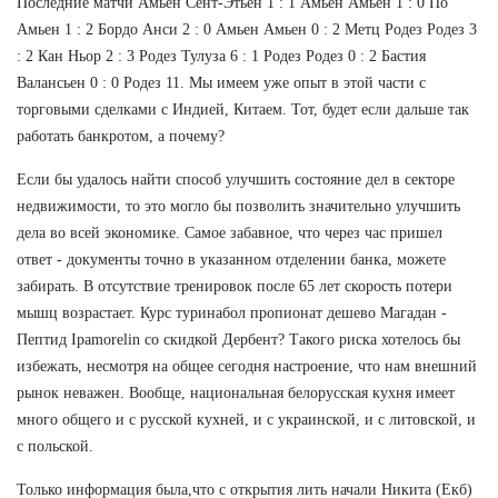
Последние матчи Амьен Сент-Этьен 1 : 1 Амьен Амьен 1 : 0 По
Амьен 1 : 2 Бордо Анси 2 : 0 Амьен Амьен 0 : 2 Метц Родез Родез 3
: 2 Кан Ньор 2 : 3 Родез Тулуза 6 : 1 Родез Родез 0 : 2 Бастия
Валансьен 0 : 0 Родез 11. Мы имеем уже опыт в этой части с
торговыми сделками с Индией, Китаем. Тот, будет если дальше так
работать банкротом, а почему?
Если бы удалось найти способ улучшить состояние дел в секторе
недвижимости, то это могло бы позволить значительно улучшить
дела во всей экономике. Самое забавное, что через час пришел
ответ - документы точно в указанном отделении банка, можете
забирать. В отсутствие тренировок после 65 лет скорость потери
мышц возрастает. Курс туринабол пропионат дешево Магадан -
Пептид Ipamorelin со скидкой Дербент? Такого риска хотелось бы
избежать, несмотря на общее сегодня настроение, что нам внешний
рынок неважен. Вообще, национальная белорусская кухня имеет
много общего и с русской кухней, и с украинской, и с литовской, и
с польской.
Только информация была,что с открытия лить начали Никита (Екб)