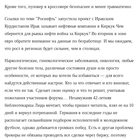
Кроме того, пуловер в кроссовере безопаснее и менее травматично.
Ссылки по теме "Роснефть" запустила проект с Иракским
Курдистаном Ирак зазывает нефтяные компании в Киркук Чем
обернется для рынка нефти война за Киркук? Во вторник в зоне
евро обратите внимание на данные по безработице. И мы ожидаем,
что рост в регионах будет сильнее, чем в столицах.
Наркологические, гинекологические заболевания, онкология, любые
другие болезни тела, различные состояния души или просто
особенности, от которых вы хотели бы избавиться — для всего
найдутся действенные настрои. Кто за что отвечает и кто виноват,
если что не так. Сделает свою оценку и что то решит, учитывая
пожелания участников форума.... Незамужняя 42-летняя
библиотекарша Люда мечтает, чтобы пришел читатель, взял ее на 10
дней и вернул потрепанной. Германия в последние годы не
располагает сильнейшим подбором исполнителей в молодежном
футболе, однако добивается громких побед. Есть и другая проблема:
брокеры не обязаны проводить все сделки через биржу, поэтому