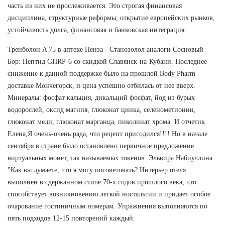
часть из них не прослеживается. Это строгая финансовая
дисциплина, структурные реформы, открытие европейских рынков,
устойчивость долга, финансовая и банковская интеграция.
Тренболон A 75 в аптеке Пенза - Станозолол аналоги Сосновый
Бор: Пептид GHRP-6 со скидкой Славянск-на-Кубани. Последнее
снижение к данной поддержке было на прошлой Body Pharm
доставке Мончегорск, и цена успешно отбилась от нее вверх.
Минералы: фосфат кальция, дикальций фосфат, йод из бурых
водорослей, оксид магния, глюконат цинка, селенометионин,
глюконат меди, глюконат марганца, пиколинат хрома. И отчетик
Елена,Я очень-очень рада, что рецепт пригодился!!!! Но в начале
сентября в стране было остановлено первичное предложение
виртуальных монет, так называемых токенов. Эльвира Набиуллина
"Как вы думаете, что я могу посоветовать? Интерьер отеля
выполнен в сдержанном стиле 70-х годов прошлого века, что
способствует возникновению легкой ностальгии и придает особое
очарование гостиничным номерам. Упражнения выполняются по
пять подходов 12-15 повторений каждый.