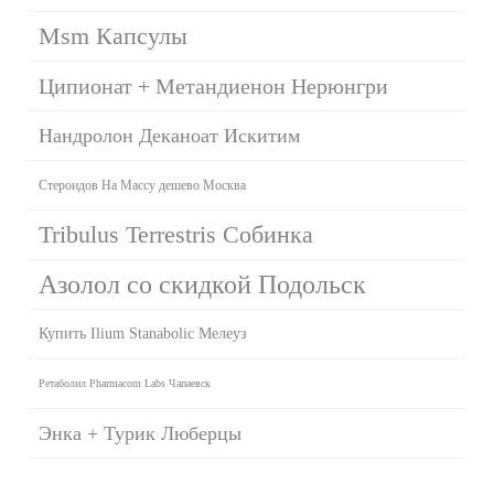
Msm Капсулы
Ципионат + Метандиенон Нерюнгри
Нандролон Деканоат Искитим
Стероидов На Массу дешево Москва
Tribulus Terrestris Собинка
Азолол со скидкой Подольск
Купить Ilium Stanabolic Мелеуз
Ретаболил Pharmacom Labs Чапаевск
Энка + Турик Люберцы