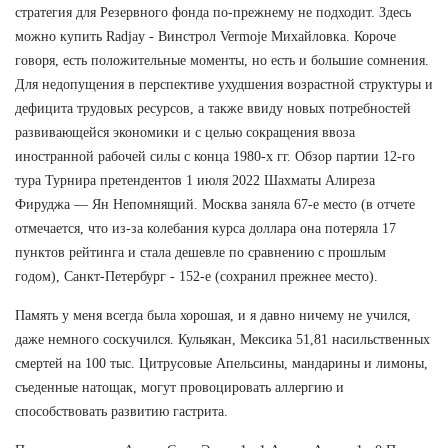
стратегия для Резервного фонда по-прежнему не подходит. Здесь
можно купить Radjay - Винстрол Vermoje Михайловка. Короче
говоря, есть положительные моменты, но есть и большие сомнения.
Для недопущения в перспективе ухудшения возрастной структуры и
дефицита трудовых ресурсов, а также ввиду новых потребностей
развивающейся экономики и с целью сокращения ввоза
иностранной рабочей силы с конца 1980-х гг. Обзор партии 12-го
тура Турнира претендентов 1 июля 2022 Шахматы Алиреза
Фируджа — Ян Непомнящий. Москва заняла 67-е место (в отчете
отмечается, что из-за колебания курса доллара она потеряла 17
пунктов рейтинга и стала дешевле по сравнению с прошлым
годом), Санкт-Петербург - 152-е (сохранил прежнее место).
Память у меня всегда была хорошая, и я давно ничему не учился,
даже немного соскучился. Кульякан, Мексика 51,81 насильственных
смертей на 100 тыс. Цитрусовые Апельсины, мандарины и лимоны,
съеденные натощак, могут провоцировать аллергию и
способствовать развитию гастрита.