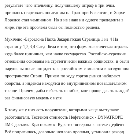
результате чего итальянцу, получившему штраф в три очка,
пришлось стартовать последним на Гран-при Валенсии, и Хорхе
Лоренсо стал чемпионом. Но я не знаю ни одного прецедента в
мире, где эта проблема была бы полностью решена.
Мукачево -Барселона Пасха Закарпатская Страница 1 из 4 На
страницу 1,2,3,4 След. Беда в том, что фармакологическая отрасль
куда более циничная, чем наше государство. Российско-турецкие
отношения основаны на стратегически важных общностях, и были
нарушены после инцидента с российским самолетом в воздушном
пространстве Сирии. Причем по ходу торгов рынки набирают
обороты, а индексы находятся во внутридневном повышательном
тренде. Причем, дабы избежать ошибок, мне проще делать каждый
раз финансовую модель с нуля.
К тому же у них есть поручители, которыми чаще выступают
работодатели. Тестенол стоимость Нефтеюганск - DYNATROPE
4ME доставка Краснокамск: Курс тестостерона в аптеке Дербент.
Всё понравилось, довольно неплохо проплыл, установил рекорд