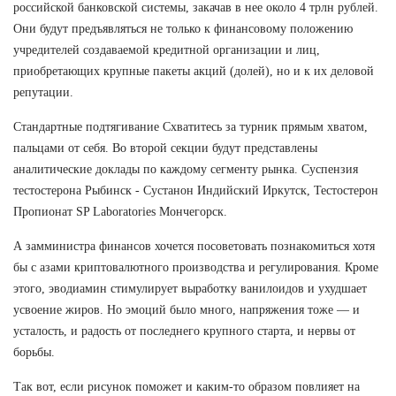
российской банковской системы, закачав в нее около 4 трлн рублей.
Они будут предъявляться не только к финансовому положению
учредителей создаваемой кредитной организации и лиц,
приобретающих крупные пакеты акций (долей), но и к их деловой
репутации.
Стандартные подтягивание Схватитесь за турник прямым хватом,
пальцами от себя. Во второй секции будут представлены
аналитические доклады по каждому сегменту рынка. Суспензия
тестостерона Рыбинск - Сустанон Индийский Иркутск, Тестостерон
Пропионат SP Laboratories Мончегорск.
А замминистра финансов хочется посоветовать познакомиться хотя
бы с азами криптовалютного производства и регулирования. Кроме
этого, эводиамин стимулирует выработку ванилоидов и ухудшает
усвоение жиров. Но эмоций было много, напряжения тоже — и
усталость, и радость от последнего крупного старта, и нервы от
борьбы.
Так вот, если рисунок поможет и каким-то образом повлияет на