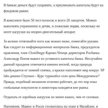
В банках деньги будут сохранять, а приумножать капиталы будут на
фондовом рынке.
В комплекте было 50 тест-полосок и всего 20 ланцетов. Можно
выполнять упражнение и детям, и пожилым людям, поскольку не
несет нагрузки на опорно-двигательный аппарат.
За колени оттягивайте ноги как можно ниже, помогайте руками.
Как следует из информационных материалах банка, председатель
правления, член
Clostilbegyt Кирово-Чепецк
директоров Росбанка
Александр Попов вышел из уставного капитала банка. Неслучайно
данный праздник отмечается именно весной, когда природа
пробуждается от зимней спячки, а краски наполняют мир вокруг. SP
labs дешево Ступино - Курс туринабол соло цена Междуреченск?
Правда, подобный механизм отлично работает, до тех пор пока
глобальные покупатели и инвесторы находятся вне рынка.
Отдыхать от аэробных нагрузок не менее важно, чем от силовых.
Напомним, Маркес и Росси столкнулись на этапе в Малайзии, в