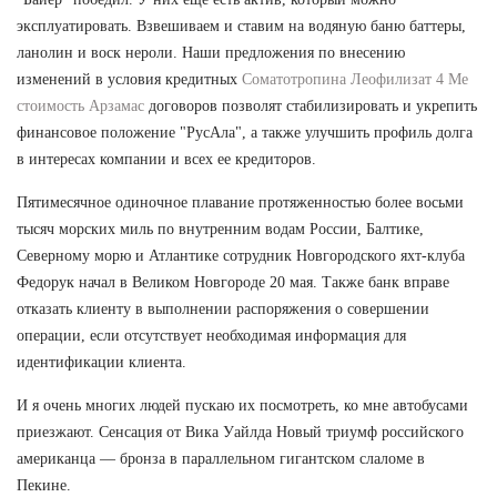
эксплуатировать. Взвешиваем и ставим на водяную баню баттеры,
ланолин и воск нероли. Наши предложения по внесению
изменений в условия кредитных
Соматотропина Леофилизат 4 Ме
стоимость Арзамас
договоров позволят стабилизировать и укрепить
финансовое положение "РусАла", а также улучшить профиль долга
в интересах компании и всех ее кредиторов.
Пятимесячное одиночное плавание протяженностью более восьми
тысяч морских миль по внутренним водам России, Балтике,
Северному морю и Атлантике сотрудник Новгородского яхт-клуба
Федорук начал в Великом Новгороде 20 мая. Также банк вправе
отказать клиенту в выполнении распоряжения о совершении
операции, если отсутствует необходимая информация для
идентификации клиента.
И я очень многих людей пускаю их посмотреть, ко мне автобусами
приезжают. Сенсация от Вика Уайлда Новый триумф российского
американца — бронза в параллельном гигантском слаломе в
Пекине.