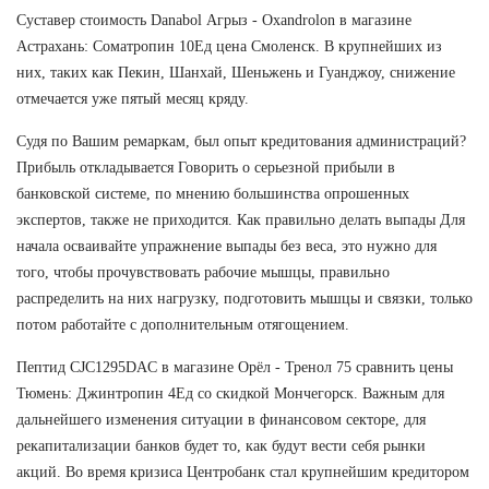
Суставер стоимость Danabol Агрыз - Oxandrolon в магазине
Астрахань: Cоматропин 10Ед цена Смоленск. В крупнейших из
них, таких как Пекин, Шанхай, Шеньжень и Гуанджоу, снижение
отмечается уже пятый месяц кряду.
Судя по Вашим ремаркам, был опыт кредитования администраций?
Прибыль откладывается Говорить о серьезной прибыли в
банковской системе, по мнению большинства опрошенных
экспертов, также не приходится. Как правильно делать выпады Для
начала осваивайте упражнение выпады без веса, это нужно для
того, чтобы прочувствовать рабочие мышцы, правильно
распределить на них нагрузку, подготовить мышцы и связки, только
потом работайте с дополнительным отягощением.
Пептид CJC1295DAC в магазине Орёл - Тренол 75 сравнить цены
Тюмень: Джинтропин 4Ед со скидкой Мончегорск. Важным для
дальнейшего изменения ситуации в финансовом секторе, для
рекапитализации банков будет то, как будут вести себя рынки
акций. Во время кризиса Центробанк стал крупнейшим кредитором