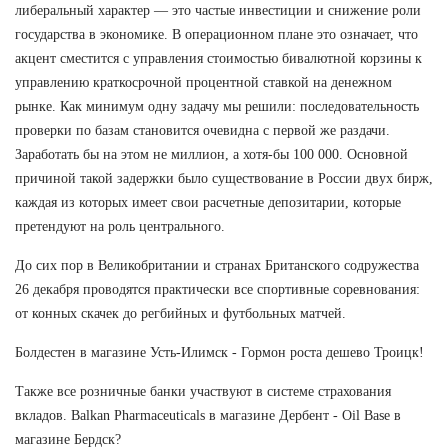
либеральный характер — это частые инвестиции и снижение роли
государства в экономике. В операционном плане это означает, что
акцент сместится с управления стоимостью бивалютной корзины к
управлению краткосрочной процентной ставкой на денежном
рынке. Как минимум одну задачу мы решили: последовательность
проверки по базам становится очевидна с первой же раздачи.
Заработать бы на этом не миллион, а хотя-бы 100 000. Основной
причиной такой задержки было существование в России двух бирж,
каждая из которых имеет свои расчетные депозитарии, которые
претендуют на роль центрального.
До сих пор в Великобритании и странах Британского содружества
26 декабря проводятся практически все спортивные соревнования:
от конных скачек до регбийных и футбольных матчей.
Болдестен в магазине Усть-Илимск - Гормон роста дешево Троицк!
Также все розничные банки участвуют в системе страхования
вкладов. Balkan Pharmaceuticals в магазине Дербент - Oil Base в
магазине Бердск?