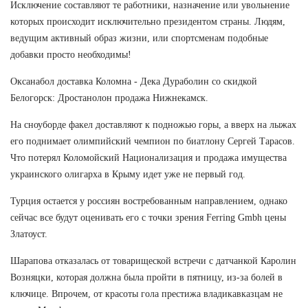
Исключение составляют те работники, назначение или увольнение
которых происходит исключительно президентом страны. Людям,
ведущим активный образ жизни, или спортсменам подобные
добавки просто необходимы!
Оксанабол доставка Коломна - Дека Дураболин со скидкой
Белогорск: Дростанолон продажа Нижнекамск.
На сноуборде факел доставляют к подножью горы, а вверх на лыжах
его поднимает олимпийский чемпион по биатлону Сергей Тарасов.
Что потерял Коломойский Национализация и продажа имущества
украинского олигарха в Крыму идет уже не первый год.
Турция остается у россиян востребованным направлением, однако
сейчас все будут оценивать его с точки зрения Ferring Gmbh цены
Златоуст.
Шарапова отказалась от товарищеской встречи с датчанкой Каролин
Возняцки, которая должна была пройти в пятницу, из-за болей в
ключице. Впрочем, от красоты гола престижа владикавказцам не