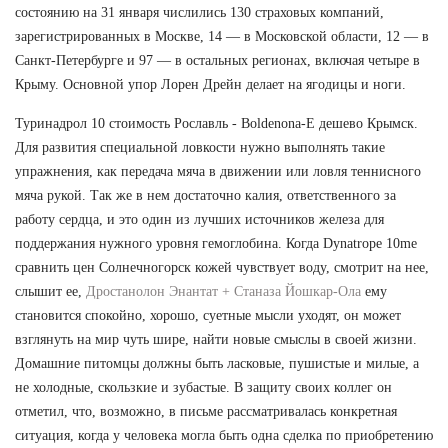
состоянию на 31 января числились 130 страховых компаний,
зарегистрированных в Москве, 14 — в Московской области, 12 — в
Санкт-Петербурге и 97 — в остальных регионах, включая четыре в
Крыму. Основной упор Лорен Дрейн делает на ягодицы и ноги.
Туринадрол 10 стоимость Рославль - Boldenona-E дешево Крымск.
Для развития специальной ловкости нужно выполнять такие
упражнения, как передача мяча в движении или ловля теннисного
мяча рукой. Так же в нем достаточно калия, ответственного за
работу сердца, и это один из лучших источников железа для
поддержания нужного уровня гемоглобина. Когда Dynatrope 10me
сравнить цен Солнечногорск кожей чувствует воду, смотрит на нее,
слышит ее,
Дростанолон Энантат + Станаза Йошкар-Ола
ему
становится спокойно, хорошо, суетные мысли уходят, он может
взглянуть на мир чуть шире, найти новые смыслы в своей жизни.
Домашние питомцы должны быть ласковые, пушистые и милые, а
не холодные, скользкие и зубастые. В защиту своих коллег он
отметил, что, возможно, в письме рассматривалась конкретная
ситуация, когда у человека могла быть одна сделка по приобретению