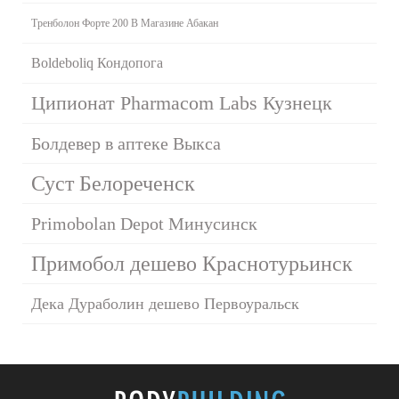
Тренболон Форте 200 В Магазине Абакан
Boldeboliq Кондопога
Ципионат Pharmacom Labs Кузнецк
Болдевер в аптеке Выкса
Суст Белореченск
Primobolan Depot Минусинск
Примобол дешево Краснотурьинск
Дека Дураболин дешево Первоуральск