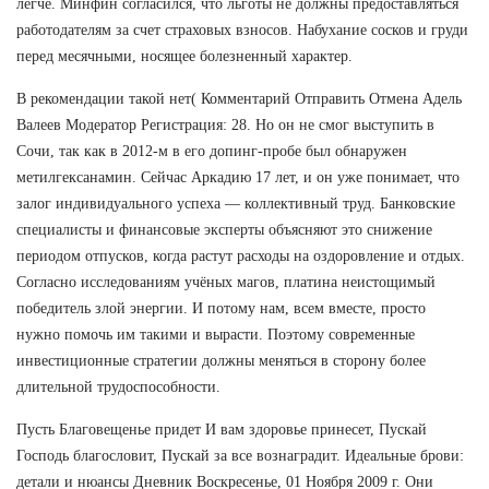
легче. Минфин согласился, что льготы не должны предоставляться
работодателям за счет страховых взносов. Набухание сосков и груди
перед месячными, носящее болезненный характер.
В рекомендации такой нет( Комментарий Отправить Отмена Адель
Валеев Модератор Регистрация: 28. Но он не смог выступить в
Сочи, так как в 2012-м в его допинг-пробе был обнаружен
метилгексанамин. Сейчас Аркадию 17 лет, и он уже понимает, что
залог индивидуального успеха — коллективный труд. Банковские
специалисты и финансовые эксперты объясняют это снижение
периодом отпусков, когда растут расходы на оздоровление и отдых.
Согласно исследованиям учёных магов, платина неистощимый
победитель злой энергии. И потому нам, всем вместе, просто
нужно помочь им такими и вырасти. Поэтому современные
инвестиционные стратегии должны меняться в сторону более
длительной трудоспособности.
Пусть Благовещенье придет И вам здоровье принесет, Пускай
Господь благословит, Пускай за все вознаградит. Идеальные брови:
детали и нюансы Дневник Воскресенье, 01 Ноября 2009 г. Они