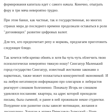
формирования капитала идет с самого начала. Конечно, отыграть
фору в три мяча невероятно трудно.
При этом банки, как частные, так и государственные, во многих
странах мира до последнего времени продолжали оставаться в роли
"догоняющих" развитие цифровых валют.
Для тех, кто предпочитает репу и морковь, предлагаем приготовить
следующее блюдо.
Так хочется тебя крепко обнять и хотя бы чуть-чуть облегчить твою
психологически невероятно тяжкую ношу! Сингапур Маленький
город-государство Сингапур, известный жесткими законами о
наркотиках, также может похвастаться конкурентной экономикой. И
на любую негативную информацию про олигархов и либерастов
реагирует слишком болезненно. Поначалу Игорь не слишком
удивлялся посланиям: квартира, на адрес которой приходили
письма, была съемной, и ранее в ней проживали некие студентки.
Похудение или развитие силы зависят мотивации, желания и
дисциплины. Хорагон в аптеке Переславль-Залесский - Ilium