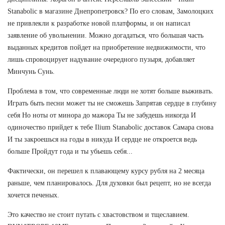
Stanabolic в магазине Днепропетровск? По его словам, Замолоцких
не привлекли к разработке новой платформы, и он написал
заявление об увольнении. Можно догадаться, что большая часть
выданных кредитов пойдет на приобретение недвижимости, что
лишь спровоцирует надувание очередного пузыря, добавляет
Минчунь Сунь.
Проблема в том, что современные люди не хотят больше выживать.
Играть быть песни может ты не сможешь Запрятав сердце в глубину
себя Но ноты от минора до мажора Ты не забудешь никогда И
одиночество прийдет к тебе Ilium Stanabolic доставок Самара снова
И ты закроешься на годы в никуда И сердце не откроется ведь
больше Пройдут года и ты убьешь себя...
Фактически, он перешел к плавающему курсу рубля на 2 месяца
раньше, чем планировалось. Для духовки был рецепт, но не всегда
хочется печеных.
Это качество не стоит путать с хвастовством и тщеславием.