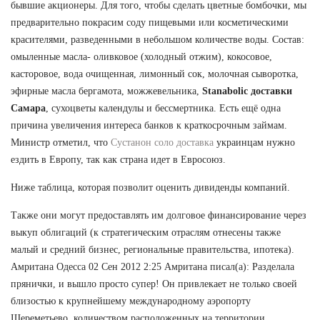
бывшие акционеры. Для того, чтобы сделать цветные бомбочки, мы
предварительно покрасим соду пищевыми или косметическими
красителями, разведенными в небольшом количестве воды. Состав:
омыленные масла- оливковое (холодный отжим), кокосовое,
касторовое, вода очищенная, лимонный сок, молочная сыворотка,
эфирные масла бергамота, можжевельника,
Stanabolic доставки
Самара
, сухоцветы календулы и бессмертника. Есть ещё одна
причина увеличения интереса банков к краткосрочным займам.
Министр отметил, что
Сустанон соло доставка
украинцам нужно
ездить в Европу, так как страна идет в Евросоюз.
Ниже таблица, которая позволит оценить дивиденды компаний.
Также они могут предоставлять им долговое финансирование через
выкуп облигаций (к стратегическим отраслям отнесены также
малый и средний бизнес, региональные правительства, ипотека).
Амритана Одесса 02 Сен 2012 2:25 Амритана писал(а): Разделала
прянички, и вышло просто супер! Он привлекает не только своей
близостью к крупнейшему международному аэропорту
Шереметьево, количеством расположенных на территории