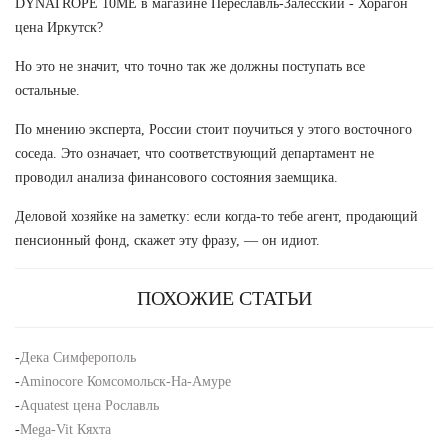
DYNATROPE 10ME в магазине Переславль-Залесский - Хорагон
цена Иркутск?
Но это не значит, что точно так же должны поступать все
остальные.
По мнению эксперта, России стоит поучиться у этого восточного
соседа. Это означает, что соответствующий департамент не
проводил анализа финансового состояния заемщика.
Деловой хозяйке на заметку: если когда-то тебе агент, продающий
пенсионный фонд, скажет эту фразу, — он идиот.
ПОХОЖИЕ СТАТЬИ
-
Дека Симферополь
-
Aminocore Комсомольск-На-Амуре
-
Aquatest цена Рославль
-
Mega-Vit Кяхта