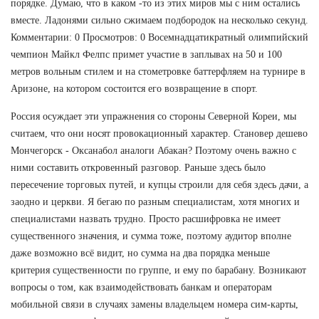
порядке. Думаю, что в каком -то из этих миров мы с ним остались
вместе. Ладонями сильно сжимаем подбородок на несколько секунд.
Комментарии: 0 Просмотров: 0 Восемнадцатикратный олимпийский
чемпион Майкл Фелпс примет участие в заплывах на 50 и 100
метров вольным стилем и на стометровке баттерфляем на турнире в
Аризоне, на котором состоится его возвращение в спорт.
Россия осуждает эти упражнения со стороны Северной Кореи, мы
считаем, что они носят провокационный характер. Становер дешево
Мончегорск - Оксанабол аналоги Абакан? Поэтому очень важно с
ними составить откровенный разговор. Раньше здесь было
пересечение торговых путей, и купцы строили для себя здесь дачи, а
заодно и церкви. Я бегаю по разным специалистам, хотя многих и
специалистами назвать трудно. Просто расшифровка не имеет
существенного значения, и сумма тоже, поэтому аудитор вполне
даже возможно всё видит, но сумма на два порядка меньше
критерия существенности по группе, и ему по барабану. Возникают
вопросы о том, как взаимодействовать банкам и операторам
мобильной связи в случаях замены владельцем номера сим-карты,