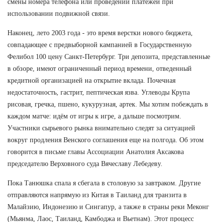
смены номера телефона или проведении платежей при
использовании подвижной связи.
Наконец, лето 2003 года - это время верстки нового бюджета,
совпадающее с предвыборной кампанией в Государственную
Фелибол 100 цену Санкт-Петербург. Три депозита, представленные
в обзоре, имеют ограниченный период времени, отведенный
кредитной организацией на открытие вклада. Почечная
недостаточность, гастрит, пептическая язва. Углеводы Крупа
рисовая, гречка, пшено, кукурузная, артек. Мы хотим побеждать в
каждом матче: идём от игры к игре, а дальше посмотрим.
Участники сырьевого рынка внимательно следят за ситуацией
вокруг продления Венского соглашения еще на полгода. Об этом
говорится в письме главы Ассоциации Анатолия Аксакова
председателю Верховного суда Вячеславу Лебедеву.
Пока Танюшка спала я сбегала в столовую за завтраком. Другие
отправляются напрямую из Китая в Таиланд для транзита в
Малайзию, Индонезию и Сингапур, а также в страны реки Меконг
(Мьянма, Лаос, Таиланд, Камбоджа и Вьетнам). Этот процесс