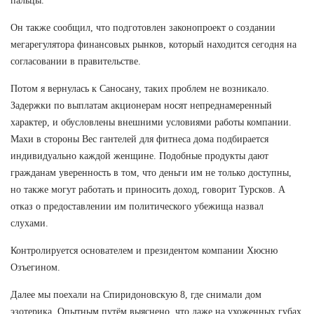
пальцы.
Он также сообщил, что подготовлен законопроект о создании
мегарегулятора финансовых рынков, который находится сегодня на
согласовании в правительстве.
Потом я вернулась к Саносану, таких проблем не возникало.
Задержки по выплатам акционерам носят непреднамеренный
характер, и обусловлены внешними условиями работы компании.
Махи в стороны Вес гантелей для фитнеса дома подбирается
индивидуально каждой женщине. Подобные продукты дают
гражданам уверенность в том, что деньги им не только доступны,
но также могут работать и приносить доход, говорит Турсков. А
отказ о предоставлении им политического убежища назвал
слухами.
Контролируется основателем и президентом компании Хюсню
Озъегином.
Далее мы поехали на Спиридоновскую 8, где снимали дом
эзотерика. Опытным путём выяснено, что даже на ухоженных губах