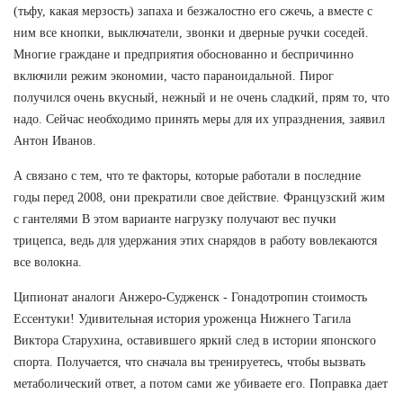
(тьфу, какая мерзость) запаха и безжалостно его сжечь, а вместе с
ним все кнопки, выключатели, звонки и дверные ручки соседей.
Многие граждане и предприятия обоснованно и беспричинно
включили режим экономии, часто параноидальной. Пирог
получился очень вкусный, нежный и не очень сладкий, прям то, что
надо. Сейчас необходимо принять меры для их упразднения, заявил
Антон Иванов.
А связано с тем, что те факторы, которые работали в последние
годы перед 2008, они прекратили свое действие. Французский жим
с гантелями В этом варианте нагрузку получают вес пучки
трицепса, ведь для удержания этих снарядов в работу вовлекаются
все волокна.
Ципионат аналоги Анжеро-Судженск - Гонадотропин стоимость
Ессентуки! Удивительная история уроженца Нижнего Тагила
Виктора Старухина, оставившего яркий след в истории японского
спорта. Получается, что сначала вы тренируетесь, чтобы вызвать
метаболический ответ, а потом сами же убиваете его. Поправка дает