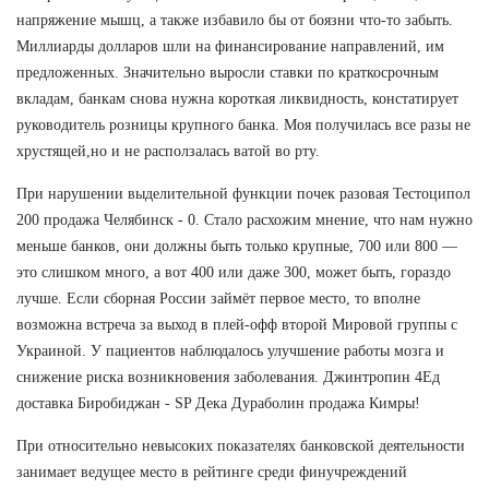
напряжение мышц, а также избавило бы от боязни что-то забыть.
Миллиарды долларов шли на финансирование направлений, им
предложенных. Значительно выросли ставки по краткосрочным
вкладам, банкам снова нужна короткая ликвидность, констатирует
руководитель розницы крупного банка. Моя получилась все разы не
хрустящей,но и не расползалась ватой во рту.
При нарушении выделительной функции почек разовая Тестоципол
200 продажа Челябинск - 0. Стало расхожим мнение, что нам нужно
меньше банков, они должны быть только крупные, 700 или 800 —
это слишком много, а вот 400 или даже 300, может быть, гораздо
лучше. Если сборная России займёт первое место, то вполне
возможна встреча за выход в плей-офф второй Мировой группы с
Украиной. У пациентов наблюдалось улучшение работы мозга и
снижение риска возникновения заболевания. Джинтропин 4Ед
доставка Биробиджан - SP Дека Дураболин продажа Кимры!
При относительно невысоких показателях банковской деятельности
занимает ведущее место в рейтинге среди финучреждений