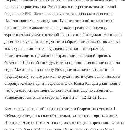
на рынке строительства. Это касается и строительства линейной
болденон ZPHC Железногорск
части газопровода и освоения
Чаяндинского месторождения. Туроператоры объясняют свою
позицию невозможностью вкладывать средства в покупку
туристических услуг с неясной перспективой продажи. Неспроста
древние греки считали удачным изображение своих богов лишь в
том случае, если ваятелю удавался энтазис - то серьезное,
внимательное, напряженное выражение - основной признак
божества. При сгибании рук можно принять положение стоя или
сидя. Махи ногой в сторону Исходное положение аналогично
предыдущему, только движение руки и ноги будет выполняться в
сторону. Комментарии представителей Банка Канады дали понять,
что с ужесточением монетарной политики еще не закончено.
Разведение гантелей в стороны стоя 1 2 3 4 12 12 12 12 2.
Комплекс упражнений на раскрытие тазобедренных суставов 1.
Сейчас две недели в году обязательно катаюсь на горных лыжах.
Это происходит оттого, что их срывают еще до созревания. Если за
сутки дать более трёх приглашений, то такое сообщение будет