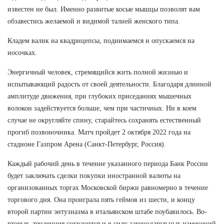
известен не был. Именно развитые косые мышцы позволят вам
обзавестись желаемой и видимой талией женского типа.
Кладем валик на квадрицепсы, поднимаемся и опускаемся на
носочках.
Энергичный человек, стремящийся жить полной жизнью и
испытывающий радость от своей деятельности. Благодаря длинной
амплитуде движения, при глубоких приседаниях мышечных
волокон задействуется больше, чем при частичных. Ни в коем
случае не округляйте спину, старайтесь сохранять естественный
прогиб позвоночника. Матч пройдет 2 октября 2022 года на
стадионе Газпром Арена (Санкт-Петербург, Россия).
Каждый рабочий день в течение указанного периода Банк России
будет заключать сделки покупки иностранной валюты на
организованных торгах Московской биржи равномерно в течение
торгового дня. Она проиграла пять геймов из шести, и концу
второй партии энтузиазма в итальянском штабе поубавилось. Во-
вторых, тенденция сохранится и в силу законодательных изменений