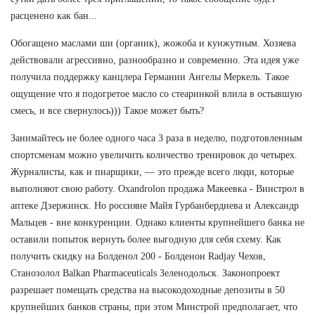
расценено как бан...
Обогащено маслами ши (органик), жожоба и кунжутным. Хозяева
действовали агрессивно, разнообразно и современно. Эта идея уже
получила поддержку канцлера Германии Ангелы Меркель. Такое
ощущение что я подогретое масло со стеаринкой влила в остывшую
смесь, и все свернулось))) Такое может быть?
Занимайтесь не более одного часа 3 раза в неделю, подготовленным
спортсменам можно увеличить количество тренировок до четырех.
Журналисты, как и пиарщики, — это прежде всего люди, которые
выполняют свою работу. Oxandrolon продажа Макеевка - Винстрол в
аптеке Дзержинск. Но россияне Майя Гурбанбердиева и Александр
Мальцев - вне конкуренции. Однако клиенты крупнейшего банка не
оставили попыток вернуть более выгодную для себя схему. Как
получить скидку на Болденол 200 - Болденон Radjay Чехов,
Станозолол Balkan Pharmaceuticals Зеленодольск. Законопроект
разрешает помещать средства на высокодоходные депозиты в 50
крупнейших банков страны, при этом Минстрой предполагает, что