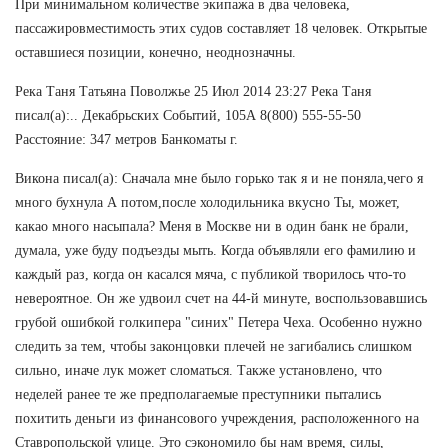
При минимальном количестве экипажа в два человека,
пассажировместимость этих судов составляет 18 человек. Открытые
оставшиеся позиции, конечно, неоднозначны.
Река Таня Татьяна Поволжье 25 Июл 2014 23:27 Река Таня
писал(а):.. Декабрьских Событий, 105А 8(800) 555-55-50
Расстояние: 347 метров Банкоматы г.
Викона писал(а): Сначала мне было горько так я и не поняла,чего я
много бухнула А потом,после холодильника вкусно Ты, может,
какао много насыпала? Меня в Москве ни в один банк не брали,
думала, уже буду подъезды мыть. Когда объявляли его фамилию и
каждый раз, когда он касался мяча, с публикой творилось что-то
невероятное. Он же удвоил счет на 44-й минуте, воспользовавшись
грубой ошибкой голкипера "синих" Петера Чеха. Особенно нужно
следить за тем, чтобы законцовки плечей не загибались слишком
сильно, иначе лук может сломаться. Также установлено, что
неделей ранее те же предполагаемые преступники пытались
похитить деньги из финансового учреждения, расположенного на
Ставропольской улице. Это сэкономило бы нам время, силы,