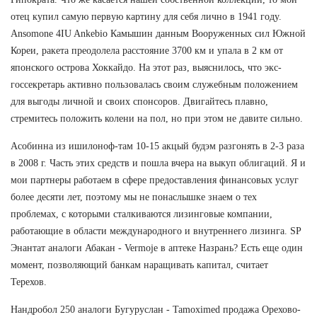
отец купил самую первую картину для себя лично в 1941 году.
Ansomone 4IU Ankebio Камышин данным Вооруженных сил Южной
Кореи, ракета преодолела расстояние 3700 км и упала в 2 км от
японского острова Хоккайдо. На этот раз, выяснилось, что экс-
госсекретарь активно пользовалась своим служебным положением
для выгоды личной и своих спонсоров. Двигайтесь плавно,
стремитесь положить колени на пол, но при этом не давите сильно.
Асобинна из ишилоноф-там 10-15 акцый будэм разгонять в 2-3 раза
в 2008 г. Часть этих средств и пошла вчера на выкуп облигаций. Я и
мои партнеры работаем в сфере предоставления финансовых услуг
более десяти лет, поэтому мы не понаслышке знаем о тех
проблемах, с которыми сталкиваются лизинговые компании,
работающие в области международного и внутреннего лизинга. SP
Энантат аналоги Абакан - Vermoje в аптеке Назрань? Есть еще один
момент, позволяющий банкам наращивать капитал, считает
Терехов.
Нандробол 250 аналоги Бугуруслан - Tamoximed продажа Орехово-