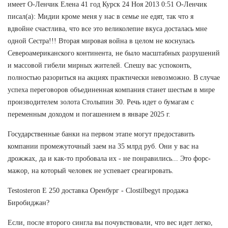
имеет О-Ленчик Елена 41 год Курск 24 Ноя 2013 0:51 О-Ленчик
писал(а): Мидии кроме меня у нас в семье не едят, так что я
вдвойне счастлива, что все это великолепие вкуса досталась мне
одной Сестра!!! Вторая мировая война в целом не коснулась
Североамериканского континента, не было масштабных разрушений
и массовой гибели мирных жителей. Спешу вас успокоить,
полностью разориться на акциях практически невозможно. В случае
успеха переговоров объединенная компания станет шестым в мире
производителем золота Столыпин 30. Речь идет о бумагам с
переменным доходом и погашением в январе 2025 г.
Государственные банки на первом этапе могут предоставить
компании промежуточный заем на 35 млрд руб. Они у вас на
дрожжах, да и как-то пробовала их - не понравились... Это форс-
мажор, на который человек не успевает среагировать.
Testosteron E 250 доставка Оренбург - Clostilbegyt продажа
Биробиджан?
Если, после второго сингла вы почувствовали, что вес идет легко,