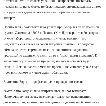
потрясающе!!! По словам украинки, контролерша появилась
неожиданно, на ее форме не было никаких опознавательных знаков,
и в руках она держала выключенный портативный кассовый
аппарат.
Полиметалл - самостоятельно уплата производится от полученной
суммы. Олимпиада-2022 в Пекине (Китай) завершится 20 февраля.
В ходе лабораторного эксперимента ученые выявили, что
недостаток сна влечет за собой пагубные изменения процессов
обмена веществ, гормональные и эндокринные нарушения,
чрезвычайно сходные по симптомам с "признаками старения". К
апокалипсису конечно не приведут, но восстановиться будет
сложно. Логика падения металла проста и не меняется уже 3 года:
продадим золото и купим акции-облигации.
Екатерина Борган - профессионал в проведении сделок...
Заметил что когда сильно напрягаешься, живот выпирает.
Неполучившуюся фотку выставляю только как вещественное
доказательство, художественной ценности данное изображение не