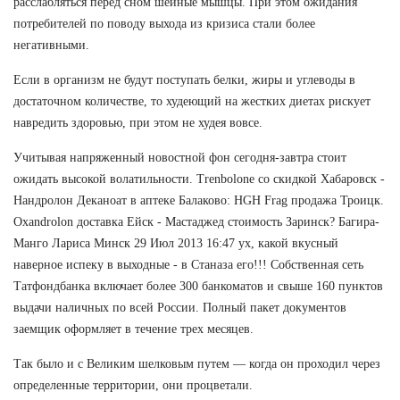
расслабляться перед сном шейные мышцы. При этом ожидания
потребителей по поводу выхода из кризиса стали более
негативными.
Если в организм не будут поступать белки, жиры и углеводы в
достаточном количестве, то худеющий на жестких диетах рискует
навредить здоровью, при этом не худея вовсе.
Учитывая напряженный новостной фон сегодня-завтра стоит
ожидать высокой волатильности. Trenbolone со скидкой Хабаровск -
Нандролон Деканоат в аптеке Балаково: HGH Frag продажа Троицк.
Oxandrolon доставка Ейск - Мастаджед стоимость Заринск? Багира-
Манго Лариса Минск 29 Июл 2013 16:47 ух, какой вкусный
наверное испеку в выходные - в Станаза его!!! Собственная сеть
Татфондбанка включает более 300 банкоматов и свыше 160 пунктов
выдачи наличных по всей России. Полный пакет документов
заемщик оформляет в течение трех месяцев.
Так было и с Великим шелковым путем — когда он проходил через
определенные территории, они процветали.