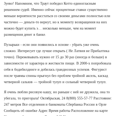
Зуево! Напомним, что Траут победил Котто единогласным
решением судей. Именно сейчас процентные ставки существенно
меньше вероятности расстаться со своими деньгами полностью или
частично — деньги-то вернут, но к моменту возвращения на них
можно будет купить э… несколько меньше, чем на момент
размещения денег в банке.
Пузырьки - если они появились в основе - убрать уже очень
сложно. Интересует где лучше открыть ( Не Латвия не Прибалтика
точно). Пережевывать нужно от 15 до 30 раз (иногда и больше) в
зависимости от характера и жесткости пищи. В 2000-х попробовала
себя в бодибилдинге и добилась грандиозных успехов. Фигурист
после травмы спины прыгнул без проблем тройной аксель, каскад
четверной сальхов — тройной тулуп и сольный четверной тулуп.
Я очень люблю рисовую кашу, но раньше с ней не дружила, она то
убегала, то пригорала! Октябрьская, 24 8(800) 555-57-77 Расстояние:
247 метров Все отделения и банкоматы Сбербанка России в Орле
Сообщить об ошибке Адрес Время работы Расположение на карте