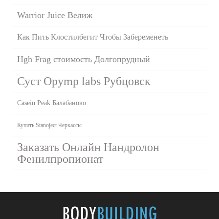
Warrior Juice Велиж
Как Пить Клостилбегит Чтобы Забеременеть
Hgh Frag стоимость Долгопрудный
Суст Opymp labs Рубцовск
Casein Peak Балабаново
Купить Stanoject Черкассы
Заказать Онлайн Нандролон
Фенилпропионат