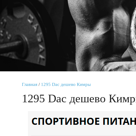
Главная
/
1295 Dac дешево Кимры
1295 Dac дешево Ким