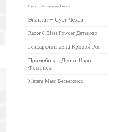
Мускул Спб Спортивное Питание
Энантат + Суст Чехов
Razor 8 Blast Powder Дятьково
Гексарелин цена Кривой Рог
Примоболан Депот Наро-
Фоминск
Mutant Mass Весьегонск