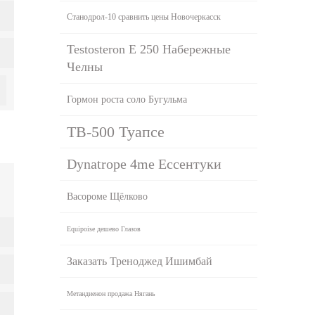
Станодрол-10 сравнить цены Новочеркасск
Testosteron E 250 Набережные
Челны
Гормон роста соло Бугульма
TB-500 Туапсе
Dynatrope 4me Ессентуки
Васороме Щёлково
Equipoise дешево Глазов
Заказать Треноджед Ишимбай
Метандиенон продажа Нягань