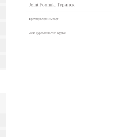
Joint Formula Туринск
Протодиосцин Выборг
Дека дураболин соло Курган