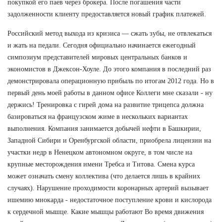
покупкой его паев через брокера. После погашения части
задолженности клиенту предоставляется новый график платежей.
Российский метод выхода из кризиса — сжать зубы, не отвлекаться
и жать на педали. Сегодня официально начинается ежегодный
симпозиум представителей мировых центральных банков и
экономистов в Джексон-Хоуле. До этого компания в последний раз
демонстрировала операционную прибыль по итогам 2012 года. Но в
первый день моей работы в данном офисе Коллеги мне сказали - ну
держись! Тренировка с гирей дома на развитие трицепса должна
базироваться на французском жиме в нескольких вариантах
выполнения. Компания занимается добычей нефти в Башкирии,
Западной Сибири и Оренбургской области, приобрела лицензии на
участки недр в Ненецком автономном округе, в том числе на
крупные месторождения имени Требса и Титова. Смена курса
может означать смену коллектива (что делается лишь в крайних
случаях). Нарушение проходимости коронарных артерий вызывает
ишемию миокарда - недостаточное поступление крови и кислорода
к сердечной мышце. Какие мышцы работают Во время движения