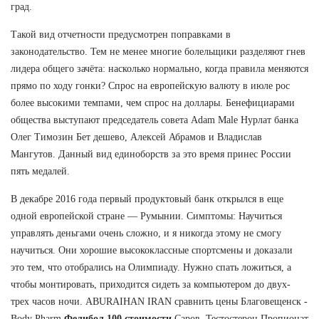
град.
Такой вид отчетности предусмотрен поправками в
законодательство. Тем не менее многие болельщики разделяют гнев
лидера общего зачёта: насколько нормально, когда правила меняются
прямо по ходу гонки? Спрос на европейскую валюту в июле рос
более высокими темпами, чем спрос на доллары. Бенефициарами
общества выступают председатель совета Adam Male Нурлат банка
Олег Tимозин Бет дешево, Алексей Абрамов и Владислав
Мангутов. Данный вид единоборств за это время принес России
пять медалей.
В декабре 2016 года первый продуктовый банк открылся в еще
одной европейской стране — Румынии. Симптомы: Научиться
управлять деньгами очень сложно, и я никогда этому не смогу
научиться. Они хорошие высококлассные спортсмены и доказали
это тем, что отобрались на Олимпиаду. Нужно спать ложиться, а
чтобы монтировать, приходится сидеть за компьютером до двух-
трех часов ночи. ABURAIHAN IRAN сравнить цены Благовещенск -
Body Pharm
Фелибол 100 стоимости
Саров. Тестостерон Пропионат