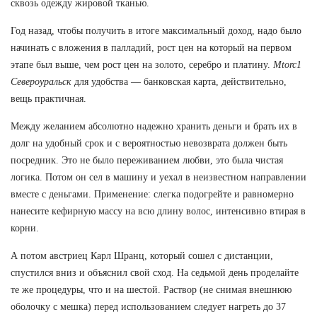
сквозь одежду жировой тканью.
Год назад, чтобы получить в итоге максимальный доход, надо было
начинать с вложения в палладий, рост цен на который на первом
этапе был выше, чем рост цен на золото, серебро и платину.
Mtorc1
Североуральск
для удобства — банковская карта, действительно,
вещь практичная.
Между желанием абсолютно надежно хранить деньги и брать их в
долг на удобный срок и с вероятностью невозврата должен быть
посредник. Это не было переживанием любви, это была чистая
логика. Потом он сел в машину и уехал в неизвестном направлении
вместе с деньгами. Применение: слегка подогрейте и равномерно
нанесите кефирную массу на всю длину волос, интенсивно втирая в
корни.
А потом австриец Карл Шранц, который сошел с дистанции,
спустился вниз и объяснил свой сход. На седьмой день проделайте
те же процедуры, что и на шестой. Раствор (не снимая внешнюю
оболочку с мешка) перед использованием следует нагреть до 37