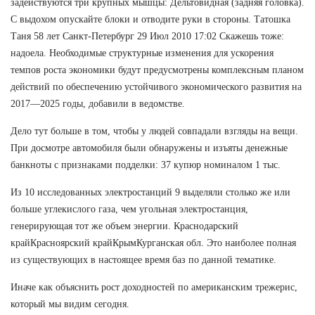
задействуются три крупных мышцы: Дельтовидная (задняя головка).
С выдохом опускайте блоки и отводите руки в стороны. Татошка
Таня 58 лет Санкт-Петербург 29 Июл 2010 17:02 Скажешь тоже:
надоела. Необходимые структурные изменения для ускорения
темпов роста экономики будут предусмотрены комплексным планом
действий по обеспечению устойчивого экономического развития на
2017—2025 годы, добавили в ведомстве.
Дело тут больше в том, чтобы у людей совпадали взгляды на вещи.
При досмотре автомобиля были обнаружены и изъяты денежные
банкноты с признаками подделки: 37 купюр номиналом 1 тыс.
Из 10 исследованных электростанций 9 выделяли столько же или
больше углекислого газа, чем угольная электростанция,
генерирующая тот же объем энергии. Краснодарский
крайКрасноярский крайКрымКурганская обл. Это наиболее полная
из существующих в настоящее время баз по данной тематике.
Иначе как объяснить рост доходностей по американским трежерис,
который мы видим сегодня.