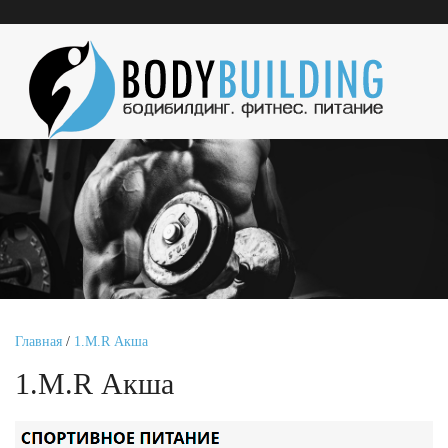
Главная
/
1.M.R Акша
1.M.R Акша