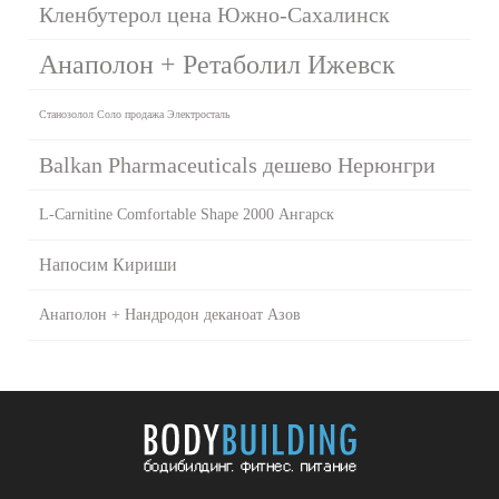
Кленбутерол цена Южно-Сахалинск
Анаполон + Ретаболил Ижевск
Станозолол Соло продажа Электросталь
Balkan Pharmaceuticals дешево Нерюнгри
L-Carnitine Comfortable Shape 2000 Ангарск
Напосим Кириши
Анаполон + Нандродон деканоат Азов