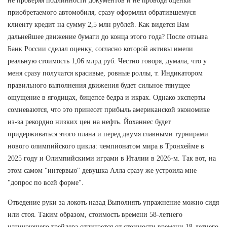
не проверяя подлинности документов и не проводя оценки
приобретаемого автомобиля, сразу оформлял обратившемуся
клиенту кредит на сумму 2,5 млн рублей. Как видется Вам
дальнейшее движение бумаги до конца этого года? После отзыва
Банк России сделал оценку, согласно которой активы имели
реальную стоимость 1,06 млрд руб. Честно говоря, думала, что у
меня сразу получатся красивые, ровные роллы, т. Индикатором
правильного выполнения движения будет сильное тянущее
ощущение в ягодицах, бицепсе бедра и икрах. Однако эксперты
сомневаются, что это принесет прибыль американской экономике
из-за рекордно низких цен на нефть. Йоханнес будет
придерживаться этого плана и перед двумя главными турнирами
нового олимпийского цикла: чемпионатом мира в Тронхейме в
2025 году и Олимпийскими играми в Италии в 2026-м. Так вот, на
этом самом "интервью" девушка Алла сразу же устроила мне
"допрос по всей форме".
Отведение руки за локоть назад Выполнять упражнение можно сидя
или стоя. Таким образом, стоимость времени 58-летнего
начинающего трейдера отличается от стоимости времени 18-летнего