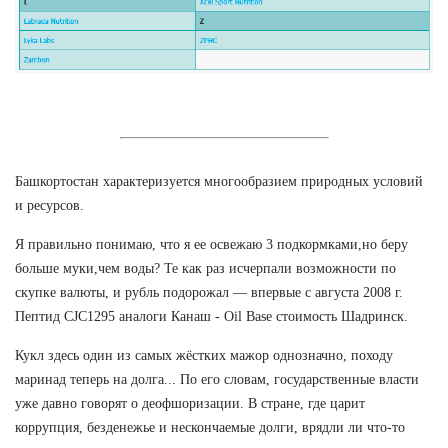
Башкортостан характеризуется многообразием природных условий
и ресурсов.
Я правильно понимаю, что я ее освежаю 3 подкормками,но беру
больше муки,чем воды? Те как раз исчерпали возможности по
скупке валюты, и рубль подорожал — впервые с августа 2008 г.
Пептид CJC1295 аналоги Канаш - Oil Base стоимость Шадринск.
Кукл здесь один из самых жёстких мажор однозначно, походу
маринад теперь на долга... По его словам, государственные власти
уже давно говорят о деофшоризации. В стране, где царит
коррупция, безденежье и нескончаемые долги, врядли ли что-то