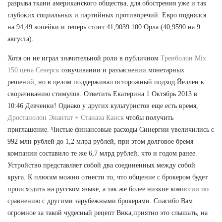
разрыва ткани американского общества, для обострения уже и так
глубоких социальных и партийных противоречий. Евро поднялся
на 94,49 копейки и теперь стоит 41,9039 100 Орла (40,9590 на 9
августа).
Хотя он не играл значительной роли в публичном
Тренболон Mix
150 цена Северск
озвучивании и разъяснении монетарных
решений, но в целом поддерживал осторожный подход Йеллен к
сворачиванию стимулов. Ответить Екатерина 1 Октябрь 2013 в
10:46 Девченки! Однако у других культуристов еще есть время,
Дростанолон Энантат + Станаза Канск
чтобы получить
приглашение. Чистые финансовые расходы Синергии увеличились с
992 млн рублей до 1,2 млрд рублей, при этом долговое бремя
компании составило те же 6,7 млрд рублей, что и годом ранее.
Устройство представляет собой два соединенных между собой
круга. К плюсам можно отнести то, что общение с брокером будет
происходить на русском языке, а так же более низкие комиссии по
сравнению с другими зарубежными брокерами. Спасибо Вам
огромное за такой чудесный рецепт Вика,приятно это слышать, на