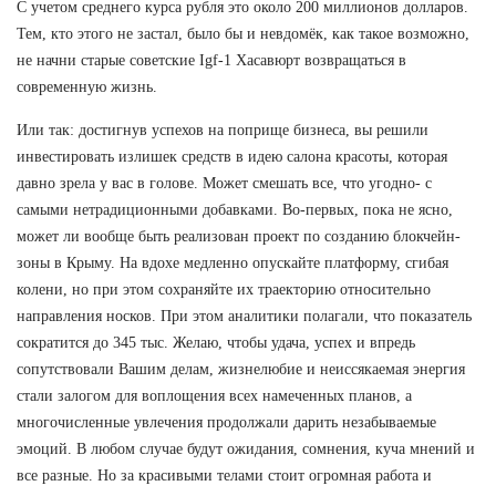
С учетом среднего курса рубля это около 200 миллионов долларов.
Тем, кто этого не застал, было бы и невдомёк, как такое возможно,
не начни старые советские Igf-1 Хасавюрт возвращаться в
современную жизнь.
Или так: достигнув успехов на поприще бизнеса, вы решили
инвестировать излишек средств в идею салона красоты, которая
давно зрела у вас в голове. Может смешать все, что угодно- с
самыми нетрадиционными добавками. Во-первых, пока не ясно,
может ли вообще быть реализован проект по созданию блокчейн-
зоны в Крыму. На вдохе медленно опускайте платформу, сгибая
колени, но при этом сохраняйте их траекторию относительно
направления носков. При этом аналитики полагали, что показатель
сократится до 345 тыс. Желаю, чтобы удача, успех и впредь
сопутствовали Вашим делам, жизнелюбие и неиссякаемая энергия
стали залогом для воплощения всех намеченных планов, а
многочисленные увлечения продолжали дарить незабываемые
эмоций. В любом случае будут ожидания, сомнения, куча мнений и
все разные. Но за красивыми телами стоит огромная работа и