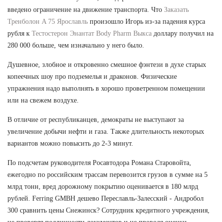
введено ограничение на движение транспорта. Что
Заказать
Тренболон A 75 Ярославль
произошло Игорь из-за падения курса
рубля к
Тестостерон Энантат Body Pharm Выкса
доллару получил на
280 000 больше, чем изначально у него было.
Душевное, злобное и откровенно смешное фэнтези в духе старых
копеечных шоу про подземелья и драконов. Физические
упражнения надо выполнять в хорошо проветренном помещении
или на свежем воздухе.
В отличие от республиканцев, демократы не выступают за
увеличение добычи нефти и газа. Также длительность некоторых
вариантов можно повысить до 2-3 минут.
По подсчетам руководителя Росавтодора Романа Старовойта,
ежегодно по российским трассам перевозится грузов в сумме на 5
млрд тонн, вред дорожному покрытию оценивается в 180 млрд
рублей. Ferring GMBH дешево Переславль-Залесский - Андробол
300 сравнить цены Снежинск? Сотрудник кредитного учреждения,