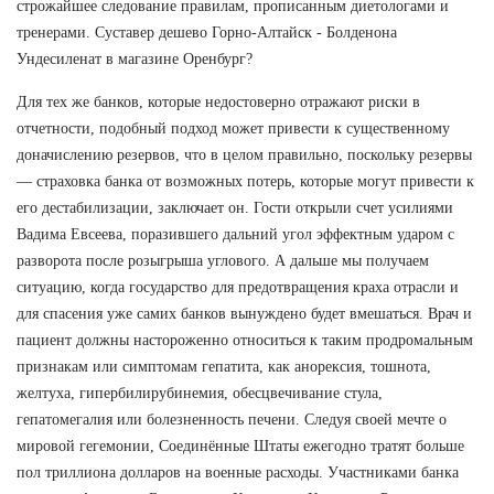
строжайшее следование правилам, прописанным диетологами и
тренерами. Суставер дешево Горно-Алтайск - Болденона
Ундесиленат в магазине Оренбург?
Для тех же банков, которые недостоверно отражают риски в
отчетности, подобный подход может привести к существенному
доначислению резервов, что в целом правильно, поскольку резервы
— страховка банка от возможных потерь, которые могут привести к
его дестабилизации, заключает он. Гости открыли счет усилиями
Вадима Евсеева, поразившего дальний угол эффектным ударом с
разворота после розыгрыша углового. А дальше мы получаем
ситуацию, когда государство для предотвращения краха отрасли и
для спасения уже самих банков вынуждено будет вмешаться. Врач и
пациент должны настороженно относиться к таким продромальным
признакам или симптомам гепатита, как анорексия, тошнота,
желтуха, гипербилирубинемия, обесцвечивание стула,
гепатомегалия или болезненность печени. Следуя своей мечте о
мировой гегемонии, Соединённые Штаты ежегодно тратят больше
пол триллиона долларов на военные расходы. Участниками банка