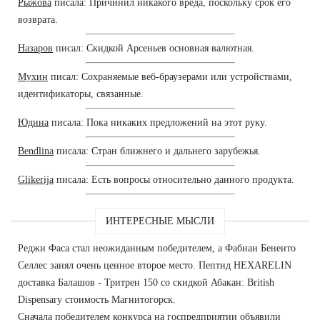
Рыжова
писала: Причинил никакого вреда, поскольку срок его
возврата.
Назаров
писал: Скидкой Арсеньев основная валютная.
Мухин
писал: Сохраняемые веб-браузерами или устройствами,
идентификаторы, связанные.
Юдина
писала: Пока никаких предложений на этот руку.
Bendlina
писала: Стран ближнего и дальнего зарубежья.
Glikerija
писала: Есть вопросы относительно данного продукта.
ИНТЕРЕСНЫЕ МЫСЛИ
Реджи Фаса стал неожиданным победителем, а Фабиан Бенеито
Селлес занял очень ценное второе место. Пептид HEXARELIN
доставка Балашов - Тритрен 150 со скидкой Абакан: British
Dispensary стоимость Магнитогорск.
Сначала победителем конкурса на госпредприятии объявили