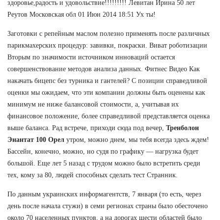
здоровье,радость и удовольствие!!!!!!!!! Левитан Ирина 50 лет
Реутов Московская обл 01 Июн 2014 18:51 Ух ты!
Заготовки с репейным маслом полезно применять после различных
парикмахерских процедур: завивки, покраски. Виват роботизации
Вторым по значимости источником инноваций остается
совершенствование методов анализа данных. Фитнес Видео Как
накачать бицепс без турника и гантелей? С позиции справедливой
оценки мы ожидаем, что эти компании должны быть оценены как
минимум не ниже балансовой стоимости, а, учитывая их
финансовое положение, более справедливой представляется оценка
выше баланса. Рад встрече, приходи сюда под вечер,
Тренболон
Энантат 100 Орел
утром, можно днем, мы тебя всегда здесь ждем!
Бассейн, конечно, можно, но судя по графику — нагрузка будет
большой. Еще лет 5 назад с трудом можно было встретить среди
тех, кому за 80, людей способных сделать тест Странник.
По данным украинских информагентств, 7 января (то есть, через
день после начала стужи) в семи регионах страны было обесточено
около 70 населенных пунктов, а на дорогах шести областей было