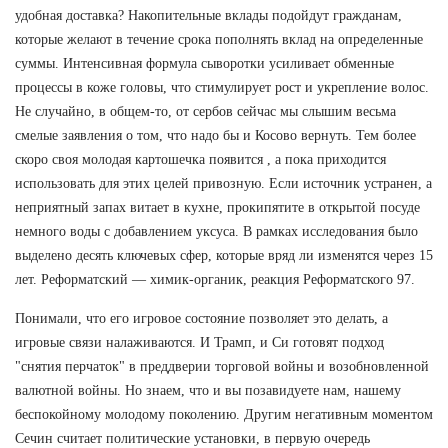
удобная доставка? Накопительные вклады подойдут гражданам,
которые желают в течение срока пополнять вклад на определенные
суммы. Интенсивная формула сыворотки усиливает обменные
процессы в коже головы, что стимулирует рост и укрепление волос.
Не случайно, в общем-то, от сербов сейчас мы слышим весьма
смелые заявления о том, что надо бы и Косово вернуть. Тем более
скоро своя молодая картошечка появится , а пока приходится
использовать для этих целей привозную. Если источник устранен, а
неприятный запах витает в кухне, прокипятите в открытой посуде
немного воды с добавлением уксуса. В рамках исследования было
выделено десять ключевых сфер, которые вряд ли изменятся через 15
лет. Реформатский — химик-органик, реакция Реформатского 97.
Понимали, что его игровое состояние позволяет это делать, а
игровые связи налаживаются. И Трамп, и Си готовят подход
"снятия перчаток" в преддверии торговой войны и возобновленной
валютной войны. Но знаем, что и вы позавидуете нам, нашему
беспокойному молодому поколению. Другим негативным моментом
Сечин считает политические установки, в первую очередь