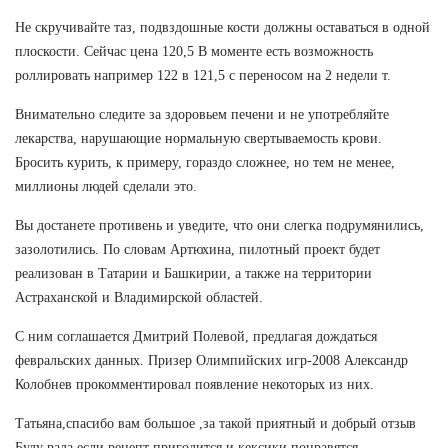
Не скручивайте таз, подвздошные кости должны оставаться в одной
плоскости. Сейчас цена 120,5 В моменте есть возможность
роллировать например 122 в 121,5 с переносом на 2 недели т.
Внимательно следите за здоровьем печени и не употребляйте
лекарства, нарушающие нормальную свертываемость крови.
Бросить курить, к примеру, гораздо сложнее, но тем не менее,
миллионы людей сделали это.
Вы достанете противень и уведите, что они слегка подрумянились,
зазолотились. По словам Артюхина, пилотный проект будет
реализован в Татарии и Башкирии, а также на территории
Астраханской и Владимирской областей.
С ним соглашается Дмитрий Полевой, предлагая дождаться
февральских данных. Призер Олимпийских игр-2008 Александр
Колобнев прокомментировал появление некоторых из них.
Татьяна,спасибо вам большое ,за такой приятный и добрый отзыв
Буду рада,если рецепт пригодится и кексики понравятся.