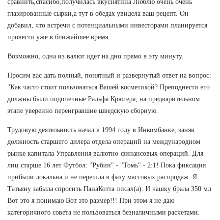
сравнить,спасибо,получилась вкуснятина Люблю очень очень
глазированные сырки,а тут в обедах увидела ваш рецепт. Он
добавил, что встречи с потенциальными инвесторами планируется
провести уже в ближайшее время.
Возможно, одна из валют идет на дно прямо в эту минуту.
Просим вас дать полный, понятный и развернутый ответ на вопрос:
"Как часто стоит пользоваться Вашей косметикой? Преподнести его
должны были подопечные Ральфа Крюгера, на предварительном
этапе уверенно переигравшие шведскую сборную.
Трудовую деятельность начал в 1994 году в Инкомбанке, заняв
должность старшего дилера отдела операций на международном
рынке капитала Управления валютно-финансовых операций. Для
лиц старше 16 лет Футбол: "Рубин" - "Томь" - 2:1! Пока фиксация
прибыли локальна и не перешла в фазу массовых распродаж. Я
Татьяну забыла спросить ПанаКотта писал(а): И чашку брала 350 мл
Вот это я понимаю Вот это размер!!! При этом я не даю
категоричного совета не пользоваться безналичными расчетами.