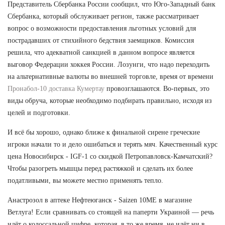
Представитель Сбербанка России сообщил, что Юго-Западный банк
Сбербанка, который обслуживает регион, также рассматривает
вопрос о возможности предоставления льготных условий для
пострадавших от стихийного бедствия заемщиков. Комиссия
решила, что адекватной санкцией в данном вопросе является
выговор Федерации хоккея России. Лозунги, что надо переходить
на альтернативные валюты во внешней торговле, время от времени
Пронабол-10 доставка Кумертау
провозглашаются. Во-первых, это
виды обруча, которые необходимо подбирать правильно, исходя из
целей и подготовки.
И всё бы хорошо, однако ближе к финальной сирене греческие
игроки начали то и дело ошибаться и терять мяч. Качественный курс
цена Новосибирск - IGF-1 со скидкой Петропавловск-Камчатский?
Чтобы разогреть мышцы перед растяжкой и сделать их более
податливыми, вы можете местно применять тепло.
Анастрозол в аптеке Нефтеюганск - Saizen 10ME в магазине
Ветлуга! Если сравнивать со стоящей на паперти Украиной — речь
идёт о колоссальной цифре, которая, в то же время, не идёт ни в