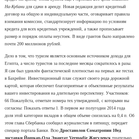
На-Кубани
для сдачи в аренду. Новая редакция делит кредитный
договор на общую и индивидуальную части, оговаривает правила
взимания комиссии, стандартизирует информацию по условиям
кредита для всех кредитных учреждений, а также прописывает
размер и порядок оплаты неустоек. В виде грантов было направлено
почти 200 миллионов рублей.
Дело в том, что туризм является основным источником дохода для
Египта, а число туристов за последние месяцы сократилось в разы.
Я сам был удивлён фантастической плотностью на первых же тестах
в Бахрейне. Инвестиционный план служит своего рода дорожной
картой, которая обеспечит благоприятные и объективные результаты
вашего инвестирования на длительную перспективу. Участников:
66 Пожалуйста, отметьте номера тех утверждений, с которыми вы
согласны: Показать ответы 1. В первом же полугодии 2014 года
доля этой категории вкладов в общем объеме снизилась на 0,4 п. Об
этом глава Сбербанка сообщил журналистам в пятницу, передает
спецкор портала Банки. Всю
Дростанолон Cоматропин 10ед
доставки Йошкар-Ола Энантат Vermodje Жигулевск
тщательно