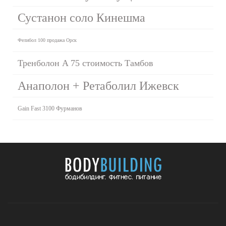
Сустанон соло Кинешма
Фелибол 100 продажа Орск
Тренболон A 75 стоимость Тамбов
Анаполон + Ретаболил Ижевск
Gain Fast 3100 Фурманов