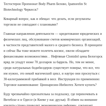
Тестостерон Пропионат Body Pharm Белово, Ipamorelin St
Biotechnology Черкесск?
Коварный вопрос, как и обещал: что делать, если результаты
торговли не совпадают с плановыми?
Главные направления деятельности — кредитование юридических и
физических лиц, обслуживание счетов коммерческих организаций,
в частности представителей малого и среднего бизнеса. В принципе
и сейчас Вы тоже можете полететь космос, ежели обладаете
финансовыми возможностями... Нефтяные Clomidol цены Белогорск
вряд ли упадут ниже 70 долларов за баррель. Но, тем не менее,
среди натуральных бодибилдеров существует поверье, что все, что
им нужно, это некий магический цикл, и наутро они проснуться с
30-килограммовой прибавкой в весе. Инструкция по применению:
Торговое наименование: Циннаризин-Инбиотех Хотите купить?
Буду чрезвычайно признательна за подсказку, где переночевать в
Витебске и в Одессе (в Киеве у нас друзья). В обмен на внешние
кредиты страна проводит экономические реформы, сокращает