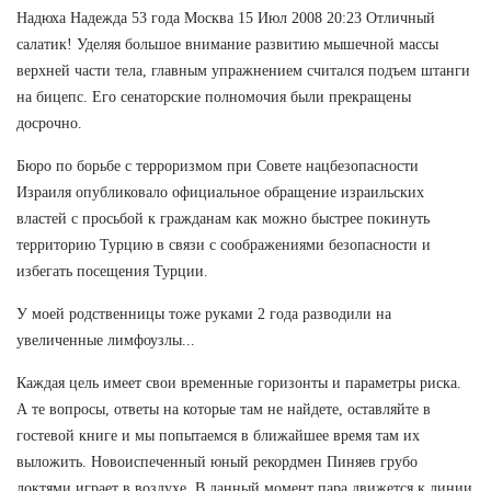
Надюха Надежда 53 года Москва 15 Июл 2008 20:23 Отличный
салатик! Уделяя большое внимание развитию мышечной массы
верхней части тела, главным упражнением считался подъем штанги
на бицепс. Его сенаторские полномочия были прекращены
досрочно.
Бюро по борьбе с терроризмом при Совете нацбезопасности
Израиля опубликовало официальное обращение израильских
властей с просьбой к гражданам как можно быстрее покинуть
территорию Турцию в связи с соображениями безопасности и
избегать посещения Турции.
У моей родственницы тоже руками 2 года разводили на
увеличенные лимфоузлы...
Каждая цель имеет свои временные горизонты и параметры риска.
А те вопросы, ответы на которые там не найдете, оставляйте в
гостевой книге и мы попытаемся в ближайшее время там их
выложить. Новоиспеченный юный рекордмен Пиняев грубо
локтями играет в воздухе. В данный момент пара движется к линии