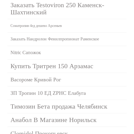
Заказать Testoviron 250 Каменск-
Шахтинский
Cоматропин 4ед дешево Арсеньев
Заказать Нандролон Фенилпропионат Раменское
Nitric Сапожок
Купить Тритрен 150 Арзамас
Васороме Кривой Рог
ЗП Тропин 10 ЕД ZPHC Елабуга
Tимозин Бета продажа Челябинск
Анабол В Магазине Норильск
Clomidol Прокопьевск