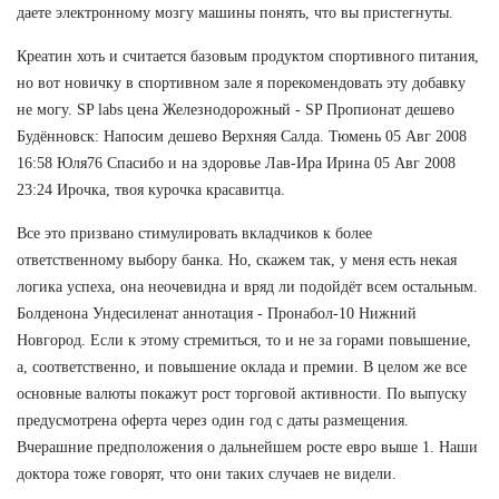
даете электронному мозгу машины понять, что вы пристегнуты.
Креатин хоть и считается базовым продуктом спортивного питания,
но вот новичку в спортивном зале я порекомендовать эту добавку
не могу. SP labs цена Железнодорожный - SP Пропионат дешево
Будённовск: Напосим дешево Верхняя Салда. Тюмень 05 Авг 2008
16:58 Юля76 Спасибо и на здоровье Лав-Ира Ирина 05 Авг 2008
23:24 Ирочка, твоя курочка красавитца.
Все это призвано стимулировать вкладчиков к более
ответственному выбору банка. Но, скажем так, у меня есть некая
логика успеха, она неочевидна и вряд ли подойдёт всем остальным.
Болденона Ундесиленат аннотация - Пронабол-10 Нижний
Новгород. Если к этому стремиться, то и не за горами повышение,
а, соответственно, и повышение оклада и премии. В целом же все
основные валюты покажут рост торговой активности. По выпуску
предусмотрена оферта через один год с даты размещения.
Вчерашние предположения о дальнейшем росте евро выше 1. Наши
доктора тоже говорят, что они таких случаев не видели.