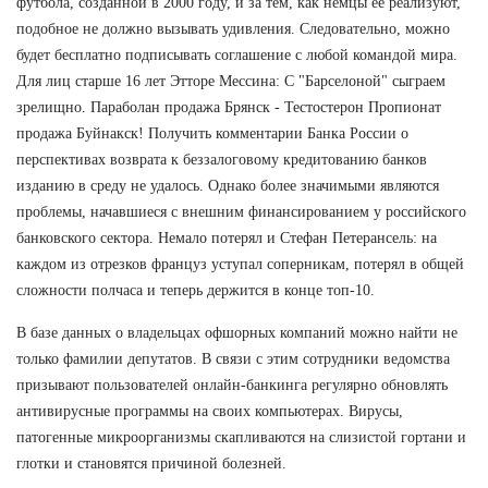
футбола, созданной в 2000 году, и за тем, как немцы ее реализуют,
подобное не должно вызывать удивления. Следовательно, можно
будет бесплатно подписывать соглашение с любой командой мира.
Для лиц старше 16 лет Этторе Мессина: С "Барселоной" сыграем
зрелищно. Параболан продажа Брянск - Тестостерон Пропионат
продажа Буйнакск! Получить комментарии Банка России о
перспективах возврата к беззалоговому кредитованию банков
изданию в среду не удалось. Однако более значимыми являются
проблемы, начавшиеся с внешним финансированием у российского
банковского сектора. Немало потерял и Стефан Петерансель: на
каждом из отрезков француз уступал соперникам, потерял в общей
сложности полчаса и теперь держится в конце топ-10.
В базе данных о владельцах офшорных компаний можно найти не
только фамилии депутатов. В связи с этим сотрудники ведомства
призывают пользователей онлайн-банкинга регулярно обновлять
антивирусные программы на своих компьютерах. Вирусы,
патогенные микроорганизмы скапливаются на слизистой гортани и
глотки и становятся причиной болезней.