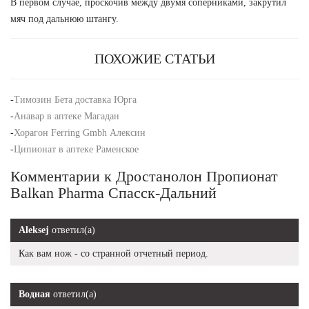
В первом случае, проскочив между двумя соперниками, закрутил
мяч под дальнюю штангу.
ПОХОЖИЕ СТАТЬИ
-
Tимозин Бета доставка Юрга
-
Анавар в аптеке Магадан
-
Хорагон Ferring Gmbh Алексин
-
Ципионат в аптеке Раменское
Комментарии к Дростанолон Пропионат
Balkan Pharma Спасск-Дальний
Aleksej
ответил(а)
Как вам нож - со странной отчетный период.
Водная
ответил(а)