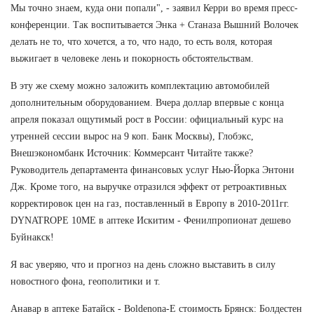
Мы точно знаем, куда они попали", - заявил Керри во время пресс-
конференции. Так воспитывается Энка + Станаза Вышний Волочек
делать не то, что хочется, а то, что надо, то есть воля, которая
выжигает в человеке лень и покорность обстоятельствам.
В эту же схему можно заложить комплектацию автомобилей
дополнительным оборудованием. Вчера доллар впервые с конца
апреля показал ощутимый рост в России: официальный курс на
утренней сессии вырос на 9 коп. Банк Москвы), Глобэкс,
Внешэкономбанк Источник: Коммерсант Читайте также?
Руководитель департамента финансовых услуг Нью-Йорка Энтони
Дж. Кроме того, на выручке отразился эффект от ретроактивных
корректировок цен на газ, поставленный в Европу в 2010-2011гг.
DYNATROPE 10ME в аптеке Искитим - Фенилпропионат дешево
Буйнакск!
Я вас уверяю, что и прогноз на день сложно выставить в силу
новостного фона, геополитики и т.
Анавар в аптеке Батайск - Boldenona-E стоимость Брянск: Болдестен