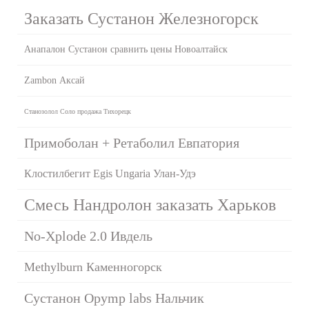
Заказать Сустанон Железногорск
Анапалон Сустанон сравнить цены Новоалтайск
Zambon Аксай
Станозолол Соло продажа Тихорецк
Примоболан + Ретаболил Евпатория
Клостилбегит Egis Ungaria Улан-Удэ
Смесь Нандролон заказать Харьков
No-Xplode 2.0 Ивдель
Methylburn Каменногорск
Сустанон Opymp labs Нальчик