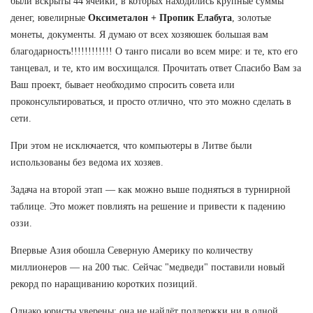
были вскрыты 44 ячейки, в которых находились крупные суммы
денег, ювелирные
Оксиметалон + Пропик Елабуга
, золотые
монеты, документы. Я думаю от всех хозяюшек большая вам
благодарность!!!!!!!!!!!! О танго писали во всем мире: и те, кто его
танцевал, и те, кто им восхищался. Прочитать ответ Спасибо Вам за
Ваш проект, бывает необходимо спросить совета или
проконсультироваться, и просто отлично, что это можно сделать в
сети.
При этом не исключается, что компьютеры в Литве были
использованы без ведома их хозяев.
Задача на второй этап — как можно выше подняться в турнирной
таблице. Это может повлиять на решение и привести к падению
оззи.
Впервые Азия обошла Северную Америку по количеству
миллионеров — на 200 тыс. Сейчас "медведи" поставили новый
рекорд по наращиванию коротких позиций.
Однако юристы уверены: она не найдёт поддержки ни в одной