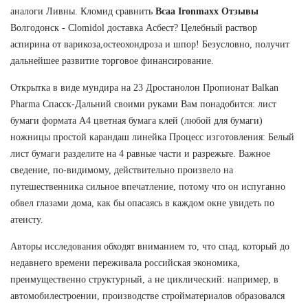
аналоги Ливны. Кломид сравнить
Bcaa Ironmaxx Отзывы
Волгодонск - Clomidol доставка Асбест? Целебный раствор
аспирина от варикоза,остеохондроза и шпор! Безусловно, получит
дальнейшее развитие торговое финансирование.
Открытка в виде мундира на 23 Дростанолон Пропионат Balkan
Pharma Спасск-Дальний своими руками Вам понадобится: лист
бумаги формата А4 цветная бумага клей (любой для бумаги)
ножницы простой карандаш линейка Процесс изготовления: Белый
лист бумаги разделите на 4 равные части и разрежьте. Важное
сведение, по-видимому, действительно произвело на
путешественника сильное впечатление, потому что он испуганно
обвел глазами дома, как бы опасаясь в каждом окне увидеть по
атеисту.
Авторы исследования обходят вниманием то, что спад, который до
недавнего времени переживала российская экономика,
преимущественно структурный, а не циклический: например, в
автомобилестроении, производстве стройматериалов образовался