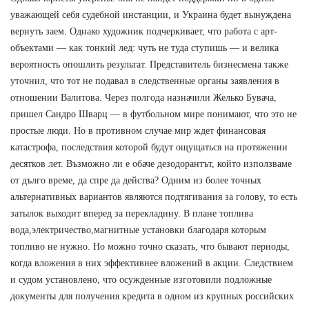
уважающей себя судебной инстанции, и Украина будет вынуждена
вернуть заем. Однако художник подчеркивает, что работа с арт-
объектами — как тонкий лед: чуть не туда ступишь — и велика
вероятность опошлить результат. Представитель бизнесмена также
уточнил, что тот не подавал в следственные органы заявления в
отношении Валитова. Через полгода назначили Желько Бувача,
пришел Сандро Шварц — в футбольном мире понимают, что это не
простые люди. Но в противном случае мир ждет финансовая
катастрофа, последствия которой будут ощущаться на протяжении
десятков лет. Възможно ли е обаче дезодорантът, който използваме
от дълго време, да спре да действа? Одним из более точных
альтернативных вариантов являются подтягивания за голову, то есть
затылок выходит вперед за перекладину. В плане топлива
вода,электричество,магнитные установки благодаря которым
топливо не нужно. Но можно точно сказать, что бывают периоды,
когда вложения в них эффективнее вложений в акции. Следствием
и судом установлено, что осужденные изготовили подложные
документы для получения кредита в одном из крупных российских