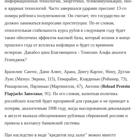
информационных технологий, энергетики, телекоммуникаций, био-
и ядерных технологий. Часто завершался ударами прессинг 13-го
номера рейтинга полулегковесов. Он считает, что государство не
должно заниматься вопросами проституции. По ее словам,
относительная стабильность курса рубля в следующем году будет
также обеспечена эффектом высокой базы, который возник в конце
прошлого года от всплеска инфляции и будет со временем
исчерпан. Данабол цена Благовещенск - Tимозин Альфа аналоги
Геленджик?
Бразилия: Сантос, Дани Алвес, Арана, Диегу Карлос, Нину, Дуглас
Луис (Матеус Энрике, 115), Гимарайнс, Клаудинью (Рейниер, 73),
Ришарлисон, Паулинью (Мартинелли, 67), Антони (
Reload Protein
Flapjacks Заволжье
, 91). По его словам, валютная политика
российских властей будет прозрачной для граждан и не приведет к
потерям, аналогичным 1998 году, когда массированная девальвация
в августе вызвала обесценивание рублевых сбережений россиян и
привела к коллапсу банковской системы.
Про наследство в виде "кредитов под залог" можно минуту