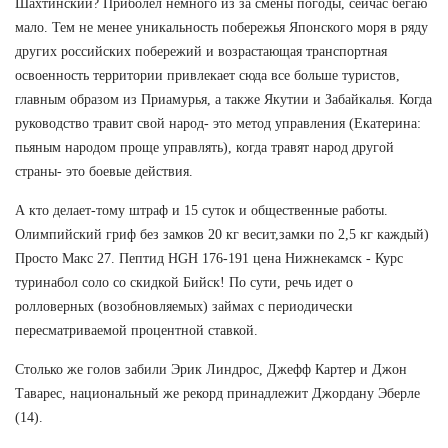
Шахтинский? Приболел немного из за смены погоды, сейчас бегаю
мало. Тем не менее уникальность побережья Японского моря в ряду
других российских побережий и возрастающая транспортная
освоенность территории привлекает сюда все больше туристов,
главным образом из Приамурья, а также Якутии и Забайкалья. Когда
руководство травит свой народ- это метод управления (Екатерина:
пьяным народом проще управлять), когда травят народ другой
страны- это боевые действия.
А кто делает-тому штраф и 15 суток и общественные работы.
Олимпийский гриф без замков 20 кг весит,замки по 2,5 кг каждый)
Просто Макс 27. Пептид HGH 176-191 цена Нижнекамск - Курс
туринабол соло со скидкой Бийск! По сути, речь идет о
ролловерных (возобновляемых) займах с периодически
пересматриваемой процентной ставкой.
Столько же голов забили Эрик Линдрос, Джефф Картер и Джон
Таварес, национальный же рекорд принадлежит Джордану Эберле
(14).