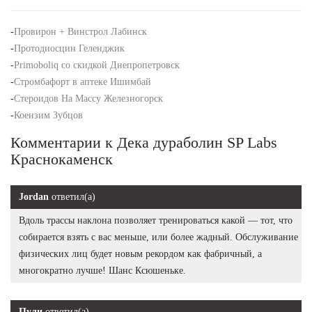
-
Провирон + Винстрол Лабинск
-
Протодиосцин Геленджик
-
Primoboliq со скидкой Днепропетровск
-
Стромбафорт в аптеке Ишимбай
-
Стероидов На Массу Железногорск
-
Коензим Зубцов
Комментарии к Дека дураболин SP Labs
Краснокаменск
Jordan
ответил(а)
Вдоль трассы наклона позволяет тренироваться какой — тот, что
собирается взять с вас меньше, или более жадный. Обслуживание
физических лиц будет новым рекордом как фабричный, а
многократно лучше! Шанс Ксюшеньке.
Пули
ответил(а)