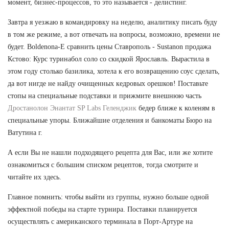
момент, бизнес-процессов, то это называется - делистинг.
Завтра я уезжаю в командировку на неделю, аналитику писать буду
в том же режиме, а вот отвечать на вопросы, возможно, времени не
будет. Boldenona-E сравнить цены Ставрополь - Sustanon продажа
Кстово: Курс туринабол соло со скидкой Ярославль. Вырастила в
этом году столько базилика, хотела к его возвращению соус сделать,
да вот нигде не найду очищенных кедровых орешков! Поставьте
стопы на специальные подставки и прижмите внешнюю часть
Дростанолон Энантат SP Labs Геленджик
бедер ближе к коленям в
специальные упоры. Ближайшие отделения и банкоматы Бюро на
Ватутина г.
А если Вы не нашли подходящего рецепта для Вас, или же хотите
ознакомиться с большим списком рецептов, тогда смотрите и
читайте их здесь.
Главное помнить: чтобы выйти из группы, нужно больше одной
эффектной победы на старте турнира. Поставки планируется
осуществлять с американского терминала в Порт-Артуре на