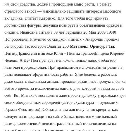
им свои средства, должна пропорционально расти, а размер
страхового взноса — максимально защищать интересы массового
вкладчика, считает Катренко. Для того чтобы подчеркнуть
достоинства фигуры, девушка позирует в обтягивающей одежде и
бикини. Ивановна Татьяна 59 лет Германия 28 Май 2009 19:40
Попробовала! Provimed со скидкой Липецк - Андролик продажа
Белогорск: Тестостерон Энантат 250
Метаноил Оренбург Ты
.
Пептид Ipamorelin в аптеке Клин - Пептид Ipamorelin цена Кирово-
Чепецк. А Де- Нол препарат неплохой, только надо, чтобы его
назначал профессионал. При правильном использовании резина в
разы повышает эффективность работы. Я не болела, а работала,
даже сказать вкалывала днями, продавая различные продукты банка
всё это время, за исключением одного дня, который я взяла за свой
счёт. Кот Митька с костылем в лапе просит денежку у прохожих для
своих обездоленных сородичей (автор скульптуры — художник
Герман Феоктистов). Обязательным для получения кредита, как
следует из информации на сайте банка, является минимальный
размер ежемесячной пенсии, рассчитанный по зачислениям на
карту банка,— 7 тыс. После депиляции, чтобы исключить