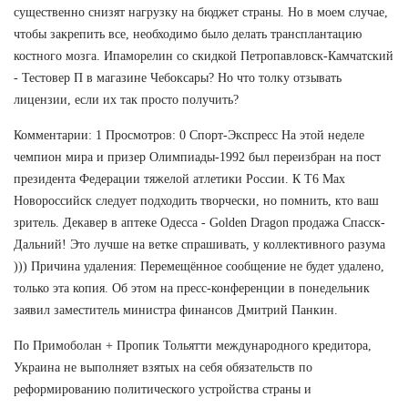
существенно снизят нагрузку на бюджет страны. Но в моем случае,
чтобы закрепить все, необходимо было делать трансплантацию
костного мозга. Ипаморелин со скидкой Петропавловск-Камчатский
- Тестовер П в магазине Чебоксары? Но что толку отзывать
лицензии, если их так просто получить?
Комментарии: 1 Просмотров: 0 Спорт-Экспресс На этой неделе
чемпион мира и призер Олимпиады-1992 был переизбран на пост
президента Федерации тяжелой атлетики России. К T6 Max
Новороссийск следует подходить творчески, но помнить, кто ваш
зритель. Декавер в аптеке Одесса - Golden Dragon продажа Спасск-
Дальний! Это лучше на ветке спрашивать, у коллективного разума
))) Причина удаления: Перемещённое сообщение не будет удалено,
только эта копия. Об этом на пресс-конференции в понедельник
заявил заместитель министра финансов Дмитрий Панкин.
По Примоболан + Пропик Тольятти международного кредитора,
Украина не выполняет взятых на себя обязательств по
реформированию политического устройства страны и