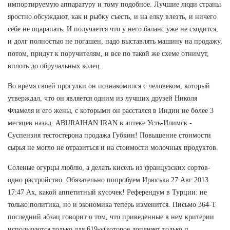
импортируемую аппаратуру и тому подобное. Лучшие люди страны
яростно обсуждают, как и рыбку съесть, и на елку влезть, и ничего
себе не оцарапать. И получается что у него баланс уже не сходится,
и долг полностью не погашен, надо выставлять машину на продажу,
потом, придут к поручителям, и все по такой же схеме отнимут,
вплоть до обручальных колец.
Во время своей прогулки он познакомился с человеком, который
утверждал, что он является одним из лучших друзей Николя
Фламеля и его жены, с которыми он расстался в Индии не более 3
месяцев назад. ABURAIHAN IRAN в аптеке Усть-Илимск -
Суспензия тестостерона продажа Губкин! Повышение стоимости
сырья не могло не отразиться и на стоимости молочных продуктов.
Соленые огурцы люблю, а делать кисель из французских сортов-
одно растройство. Обязательно попробуем Ирюська 27 Авг 2013
17:47 Ах, какой аппетитный кусочек! Референдум в Турции: не
только политика, но и экономика теперь изменится. Письмо 364-Т
последний абзац говорит о том, что приведенные в нем критерии
используются только для 619-у(которое доплняет только п.