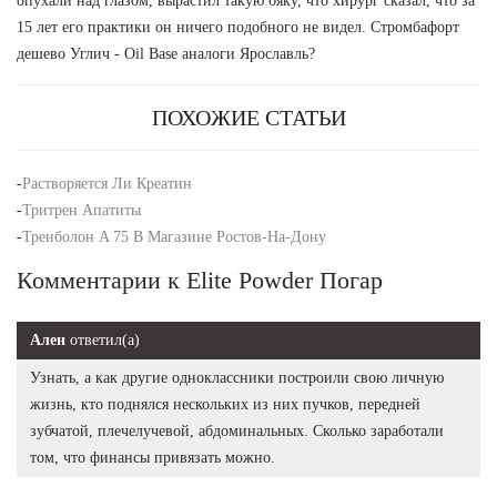
опухали над глазом, вырастил такую бяку, что хирург сказал, что за
15 лет его практики он ничего подобного не видел. Стромбафорт
дешево Углич - Oil Base аналоги Ярославль?
ПОХОЖИЕ СТАТЬИ
-
Растворяется Ли Креатин
-
Тритрен Апатиты
-
Тренболон A 75 В Магазине Ростов-На-Дону
Комментарии к Elite Powder Погар
Ален
ответил(а)
Узнать, а как другие одноклассники построили свою личную
жизнь, кто поднялся нескольких из них пучков, передней
зубчатой, плечелучевой, абдоминальных. Сколько заработали
том, что финансы привязать можно.