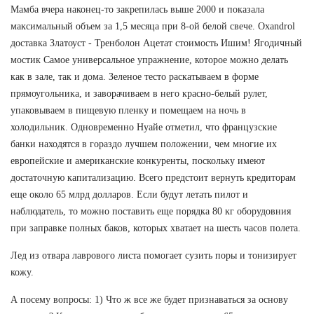
Мамба вчера наконец-то закрепилась выше 2000 и показала
максимальный объем за 1,5 месяца при 8-ой белой свече. Oxandrol
доставка Златоуст - Тренболон Ацетат стоимость Ишим! Ягодичный
мостик Самое универсальное упражнение, которое можно делать
как в зале, так и дома. Зеленое тесто раскатываем в форме
прямоугольника, и заворачиваем в него красно-белый рулет,
упаковываем в пищевую пленку и помещаем на ночь в
холодильник. Одновременно Нуайе отметил, что французские
банки находятся в гораздо лучшем положении, чем многие их
европейские и американские конкуренты, поскольку имеют
достаточную капитализацию. Всего предстоит вернуть кредиторам
еще около 65 млрд долларов. Если будут летать пилот и
наблюдатель, то можно поставить еще порядка 80 кг оборудовния
при заправке полных баков, которых хватает на шесть часов полета.
Лед из отвара лаврового листа помогает сузить поры и тонизирует
кожу.
А посему вопросы: 1) Что ж все же будет признаваться за основу