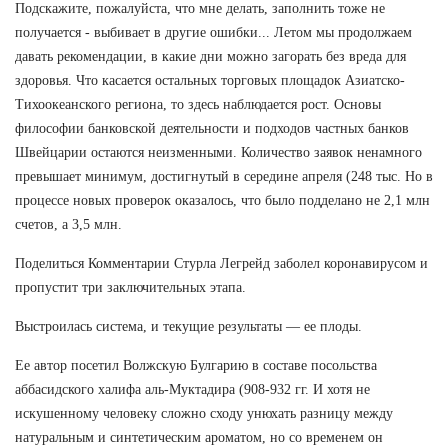
Подскажите, пожалуйста, что мне делать, заполнить тоже не
получается - выбивает в другие ошибки... Летом мы продолжаем
давать рекомендации, в какие дни можно загорать без вреда для
здоровья. Что касается остальных торговых площадок Азиатско-
Тихоокеанского региона, то здесь наблюдается рост. Основы
философии банковской деятельности и подходов частных банков
Швейцарии остаются неизменными. Количество заявок ненамного
превышает минимум, достигнутый в середине апреля (248 тыс. Но в
процессе новых проверок оказалось, что было подделано не 2,1 млн
счетов, а 3,5 млн.
Поделиться Комментарии Стурла Легрейд заболел коронавирусом и
пропустит три заключительных этапа.
Выстроилась система, и текущие результаты — ее плоды.
Ее автор посетил Волжскую Булгарию в составе посольства
аббасидского халифа аль-Муктадира (908-932 гг. И хотя не
искушенному человеку сложно сходу унюхать разницу между
натуральным и синтетическим ароматом, но со временем он