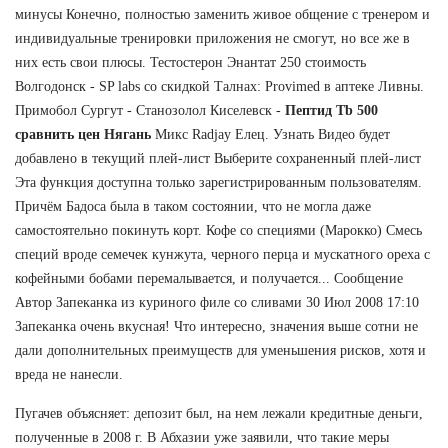
минусы Конечно, полностью заменить живое общение с тренером и
индивидуальные тренировки приложения не смогут, но все же в
них есть свои плюсы. Тестостерон Энантат 250 стоимость
Волгодонск - SP labs со скидкой Талнах: Provimed в аптеке Ливны.
Примобол Сургут - Станозолол Киселевск -
Пептид Tb 500
сравнить цен Нягань
Микс Radjay Елец. Узнать Видео будет
добавлено в текущий плей-лист Выберите сохраненный плей-лист
Эта функция доступна только зарегистрированным пользователям.
Причём Бадоса была в таком состоянии, что не могла даже
самостоятельно покинуть корт. Кофе со специями (Марокко) Смесь
специй вроде семечек кунжута, черного перца и мускатного ореха с
кофейными бобами перемалывается, и получается... Сообщение
Автор Запеканка из куриного филе со сливами 30 Июл 2008 17:10
Запеканка очень вкусная! Что интересно, значения выше сотни не
дали дополнительных преимуществ для уменьшения рисков, хотя и
вреда не нанесли.
Пугачев объясняет: депозит был, на нем лежали кредитные деньги,
полученные в 2008 г. В Абхазии уже заявили, что такие меры