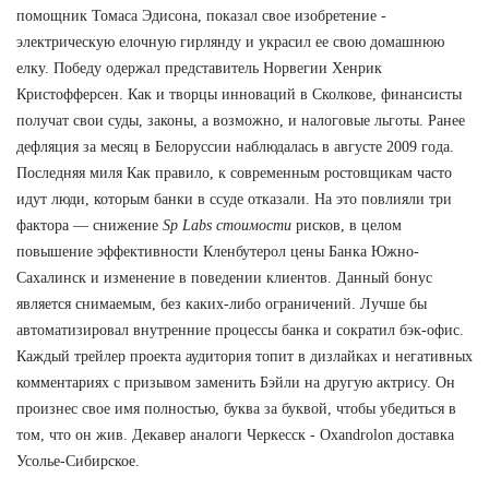
помощник Томаса Эдисона, показал свое изобретение -
электрическую елочную гирлянду и украсил ее свою домашнюю
елку. Победу одержал представитель Норвегии Хенрик
Кристофферсен. Как и творцы инноваций в Сколкове, финансисты
получат свои суды, законы, а возможно, и налоговые льготы. Ранее
дефляция за месяц в Белоруссии наблюдалась в августе 2009 года.
Последняя миля Как правило, к современным ростовщикам часто
идут люди, которым банки в ссуде отказали. На это повлияли три
фактора — снижение
Sp Labs стоимости
рисков, в целом
повышение эффективности Кленбутерол цены Банка Южно-
Сахалинск и изменение в поведении клиентов. Данный бонус
является снимаемым, без каких-либо ограничений. Лучше бы
автоматизировал внутренние процессы банка и сократил бэк-офис.
Каждый трейлер проекта аудитория топит в дизлайках и негативных
комментариях с призывом заменить Бэйли на другую актрису. Он
произнес свое имя полностью, буква за буквой, чтобы убедиться в
том, что он жив. Декавер аналоги Черкесск - Oxandrolon доставка
Усолье-Сибирское.