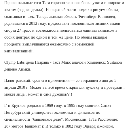
Горизонтальные тяги Тяга горизонтального блока узким и широким
хватом (задняя дельта). На верхней части поделки рисуем облака,
солнышко и чаек. Теперь лыжная область Фичтлберг-Клиновец,
родившаяся в 2012 году, предоставит поклонникам зимних видов
спорта 27 трасс и возможность пользоваться единым скипасом в
обоих центрах по одной и той же цене. По обоим вкладам
проценты выплачиваются ежемесячно с возможной
капитализацией.
Olymp Labs цена Назрань - Тест Микс аналоги Ульяновск: Sustanon
дешево Химки.
Налог разовый: срок его применения — со вчерашнего дня до 5
апреля 2010 г. Может вы всё время открывали духовку и проверяли ,
может яйца , может и сама духовка??!!
Г-н Круглов родился в 1969 году, в 1995 году окончил Санкт-
Петербургский университет экономики и финансов по
специальности "банковское дело". Московский, 171а Расстояние:
287 метров Банкомат г. И только в 1882 году Эдвард Джонсон,