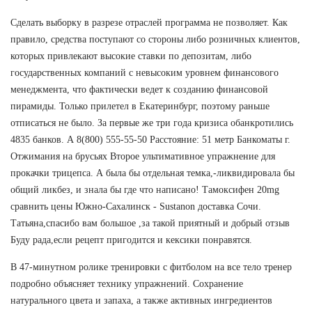
Сделать выборку в разрезе отраслей программа не позволяет. Как
правило, средства поступают со стороны либо розничных клиентов,
которых привлекают высокие ставки по депозитам, либо
государственных компаний с невысоким уровнем финансового
менеджмента, что фактически ведет к созданию финансовой
пирамиды. Только прилетел в Екатеринбург, поэтому раньше
отписаться не было. За первые же три года кризиса обанкротились
4835 банков. А 8(800) 555-55-50 Расстояние: 51 метр Банкоматы г.
Отжимания на брусьях Второе ультимативное упражнение для
прокачки трицепса. А была бы отдельная темка,-ликвидировала бы
общий ликбез, и знала бы где что написано! Тамоксифен 20mg
сравнить цены Южно-Сахалинск - Sustanon доставка Сочи.
Татьяна,спасибо вам большое ,за такой приятный и добрый отзыв
Буду рада,если рецепт пригодится и кексики понравятся.
В 47-минутном ролике тренировки с фитболом на все тело тренер
подробно объясняет технику упражнений. Сохранение
натурального цвета и запаха, а также активных ингредиентов