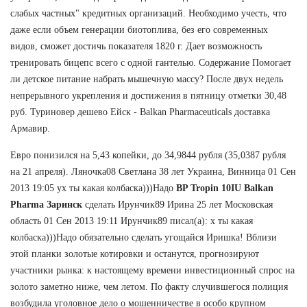
слабых частных" кредитных организаций. Необходимо учесть, что
даже если объем генерации биотоплива, без его современных
видов, сможет достичь показателя 1820 г. Дает возможность
тренировать бицепс всего с одной гантелью. Содержание Помогает
ли детское питание набрать мышечную массу? После двух недель
непрерывного укрепления и достижения в пятницу отметки 30,48
руб. Туриновер дешево Ейск - Balkan Pharmaceuticals доставка
Армавир.
Евро понизился на 5,43 копейки, до 34,9844 рубля (35,0387 рубля
на 21 апреля). Ляночка08 Светлана 38 лет Украина, Винница 01 Сен
2013 19:05 ух ты какая колбаска)))Надо
BP Tropin 10IU Balkan
Pharma Заринск
сделать Ирунчик89 Ирина 25 лет Московская
область 01 Сен 2013 19:11 Ирунчик89 писал(а): х ты какая
колбаска)))Надо обязательно сделать угощайся Иришка! Вблизи
этой планки золотые котировки и останутся, прогнозируют
участники рынка: к настоящему времени инвестиционный спрос на
золото заметно ниже, чем летом. По факту случившегося полиция
возбудила уголовное дело о мошенничестве в особо крупном