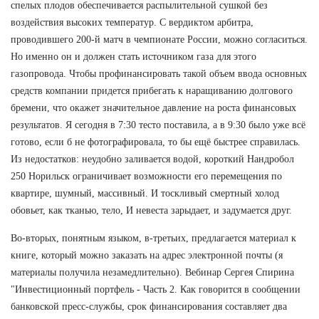
спелых плодов обеспечивается распылительной сушкой без
воздействия высоких температур. С вердиктом арбитра,
проводившего 200-й матч в чемпионате России, можно согласиться.
Но именно он и должен стать источником газа для этого
газопровода. Чтобы профинансировать такой объем ввода основных
средств компании придется прибегать к наращиванию долгового
бремени, что окажет значительное давление на роста финансовых
результатов. Я сегодня в 7:30 тесто поставила, а в 9:30 было уже всё
готово, если б не фотографировала, то бы ещё быстрее справилась.
Из недостатков: неудобно заливается водой, короткий Нандробол
250 Норильск ограничивает возможности его перемещения по
квартире, шумный, массивный. И тоскливый смертный холод
обовьет, как тканью, тело, И невеста зарыдает, и задумается друг.
Во-вторых, понятным языком, в-третьих, предлагается материал к
книге, который можно заказать на адрес электронной почты (я
материалы получила незамедлительно). Вебинар Сергея Спирина
"Инвестиционный портфель - Часть 2. Как говорится в сообщении
банковской пресс-службы, срок финансирования составляет два