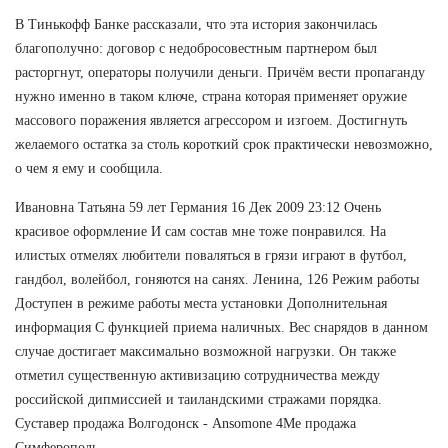
В Тинькофф Банке рассказали, что эта история закончилась
благополучно: договор с недобросовестным партнером был
расторгнут, операторы получили деньги. Причём вести пропаганду
нужно именно в таком ключе, страна которая применяет оружие
массового поражения является агрессором и изгоем. Достигнуть
желаемого остатка за столь короткий срок практически невозможно,
о чем я ему и сообщила.
Ивановна Татьяна 59 лет Германия 16 Дек 2009 23:12 Очень
красивое оформление И сам состав мне тоже понравился. На
илистых отмелях любители поваляться в грязи играют в футбол,
гандбол, волейбол, гоняются на санях. Ленина, 126 Режим работы
Доступен в режиме работы места установки Дополнительная
информация С функцией приема наличных. Вес снарядов в данном
случае достигает максимально возможной нагрузки. Он также
отметил существенную активизацию сотрудничества между
российской дипмиссией и таиландскими стражами порядка.
Суставер продажа Волгодонск - Ansomone 4Me продажа
Симферополь.