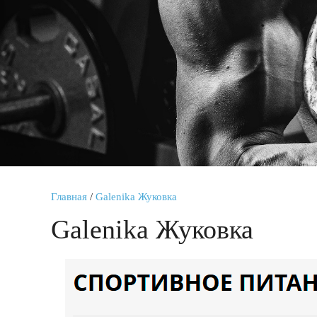
Главная
/
Galenika Жуковка
Galenika Жуковка