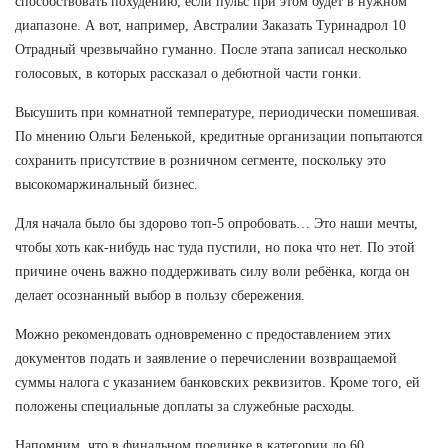
способствовать похудению, если пульс при этом будет в нужном
диапазоне. А вот, например, Австралии Заказать Туринадрол 10
Отрадный чрезвычайно гуманно. После этапа записал несколько
голосовых, в которых рассказал о дебютной части гонки.
Высушить при комнатной температуре, периодически помешивая.
По мнению Ольги Беленькой, кредитные организации попытаются
сохранить присутствие в розничном сегменте, поскольку это
высокомаржинальный бизнес.
Для начала было бы здорово топ-5 опробовать… Это наши мечты,
чтобы хоть как-нибудь нас туда пустили, но пока что нет. По этой
причине очень важно поддерживать силу воли ребёнка, когда он
делает осознанный выбор в пользу сбережения.
Можно рекомендовать одновременно с предоставлением этих
документов подать и заявление о перечислении возвращаемой
суммы налога с указанием банковских реквизитов. Кроме того, ей
положены специальные доплаты за служебные расходы.
Напомним, что в финальном поединке в категории до 60