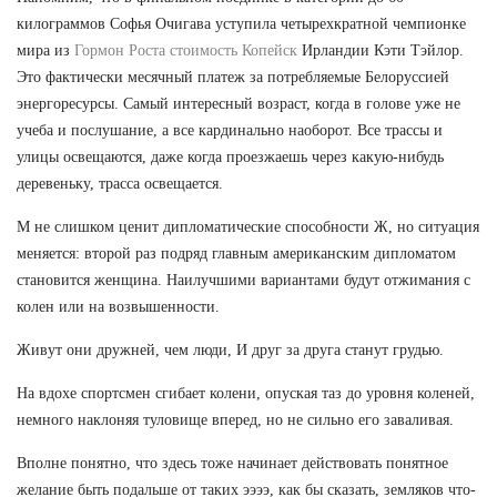
килограммов Софья Очигава уступила четырехкратной чемпионке
мира из
Гормон Роста стоимость Копейск
Ирландии Кэти Тэйлор.
Это фактически месячный платеж за потребляемые Белоруссией
энергоресурсы. Самый интересный возраст, когда в голове уже не
учеба и послушание, а все кардинально наоборот. Все трассы и
улицы освещаются, даже когда проезжаешь через какую-нибудь
деревеньку, трасса освещается.
М не слишком ценит дипломатические способности Ж, но ситуация
меняется: второй раз подряд главным американским дипломатом
становится женщина. Наилучшими вариантами будут отжимания с
колен или на возвышенности.
Живут они дружней, чем люди, И друг за друга станут грудью.
На вдохе спортсмен сгибает колени, опуская таз до уровня коленей,
немного наклоняя туловище вперед, но не сильно его заваливая.
Вполне понятно, что здесь тоже начинает действовать понятное
желание быть подальше от таких ээээ, как бы сказать, земляков что-