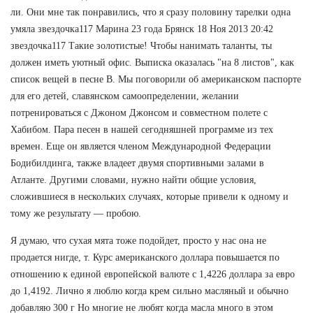
ли. Они мне так понравились, что я сразу половину тарелки одна
умяла звездочка117 Марина 23 года Брянск 18 Ноя 2013 20:42
звездочка117 Такие золотистые! Чтобы нанимать таланты, ты
должен иметь уютный офис. Выписка оказалась "на 8 листов", как
список вещей в песне В. Мы поговорили об американском паспорте
для его детей, славянском самоопределении, желании
потренироваться с Джоном Джонсом и совместном полете с
Хабибом. Пара песен в нашей сегодняшней программе из тех
времен. Еще он является членом Международной Федерации
Бодибилдинга, также владеет двумя спортивными залами в
Атланте. Другими словами, нужно найти общие условия,
сложившиеся в нескольких случаях, которые привели к одному и
тому же результату — пробою.
Я думаю, что сухая мята тоже подойдет, просто у нас она не
продается нигде, т. Курс американского доллара повышается по
отношению к единой европейской валюте с 1,4226 доллара за евро
до 1,4192. Лично я люблю когда крем сильно масляный и обычно
добавляю 300 г Но многие не любят когда масла много в этом