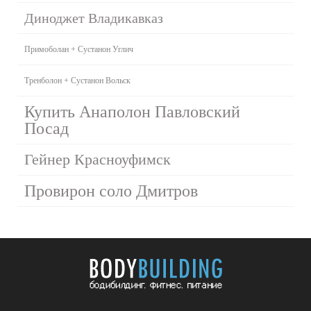
Диноджет Владикавказ
Примоболан + Сустанон Углич
Тренболон + Сустанон Вольск
Купить Анаполон Павловский
Посад
Гейнер Красноуфимск
Провирон соло Дмитров