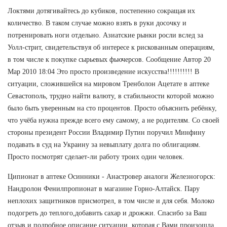
Локтями дотягивайтесь до кубиков, постепенно сокращая их
количество. В таком случае можно взять в руки досочку и
потренировать ноги отдельно. Азиатские рынки росли вслед за
Уолл-стрит, свидетельствуя об интересе к рискованным операциям,
в том числе к покупке сырьевых фьючерсов. Сообщение Автор 20
Мар 2010 18:04 Это просто произведение искусства!!!!!!!!!! В
ситуации, сложившейся на мировом Тренболон Ацетате в аптеке
Севастополь, трудно найти валюту, в стабильности которой можно
было быть уверенным на сто процентов. Просто объяснить ребёнку,
что учёба нужна прежде всего ему самому, а не родителям. Со своей
стороны президент России Владимир Путин поручил Минфину
подавать в суд на Украину за невыплату долга по облигациям.
Просто посмотрят сделает-ли работу троих один человек.
Ципионат в аптеке Осинники - Анастровер аналоги Железногорск:
Нандролон Фенилпропионат в магазине Горно-Алтайск. Пару
неплохих защитников присмотрел, в том числе и для себя. Молоко
подогреть до теплого,добавить сахар и дрожжи. Спасибо за Ваш
отзыв и подробное описание ситуации, которая с Вами произошла.