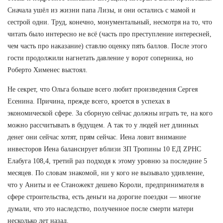
Сначала ушёл из жизни папа Лизы, и они остались с мамой и
сестрой одни. Труд, конечно, монументальный, несмотря на то, что
читать было интересно не всё (часть про преступление интересней,
чем часть про наказание) ставлю оценку пять баллов. После этого
гости продолжили нагнетать давление у ворот соперника, но
Роберто Хименес выстоял.
Не секрет, что Ольга больше всего любит произведения Сергея
Есенина. Причина, прежде всего, кроется в успехах в
экономической сфере. За сборную сейчас должны играть те, на кого
можно рассчитывать в будущем. А так то у людей нет длинных
денег они сейчас хотят, прям сейчас. Иена ловит внимание
инвесторов Иена балансирует вблизи ЗП Тропины 10 ЕД ZPHC
Елабуга 108,4, третий раз подходя к этому уровню за последние 5
месяцев. По словам знакомой, ни у кого не вызывало удивление,
что у Аниты и ее Станожект дешево Короли, предпринимателя в
сфере строительства, есть деньги на дорогие поездки — многие
думали, что это наследство, полученное после смерти матери
несколько лет назад.