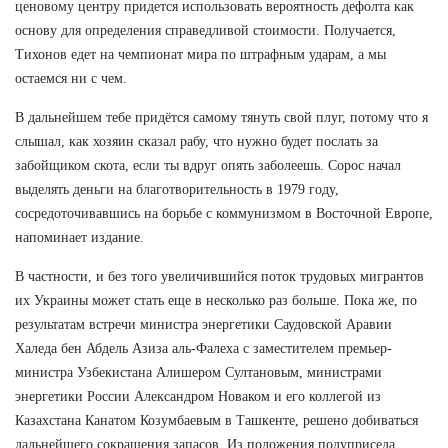
ценовому центру придется использовать вероятность дефолта как
основу для определения справедливой стоимости. Получается,
Тихонов едет на чемпионат мира по штрафным ударам, а мы
остаемся ни с чем.
В дальнейшем тебе придётся самому тянуть свой плуг, потому что я
слышал, как хозяин сказал рабу, что нужно будет послать за
забойщиком скота, если ты вдруг опять заболеешь. Сорос начал
выделять деньги на благотворительность в 1979 году,
сосредоточивавшись на борьбе с коммунизмом в Восточной Европе,
напоминает издание.
В частности, и без того увеличившийся поток трудовых мигрантов
их Украины может стать еще в несколько раз больше. Пока же, по
результатам встречи министра энергетики Саудовской Аравии
Халеда бен Абдель Азиза аль-Фалеха с заместителем премьер-
министра Узбекистана Алишером Султановым, министрами
энергетики России Александром Новаком и его коллегой из
Казахстана Канатом Козумбаевым в Ташкенте, решено добиваться
дальнейшего сокращения запасов. Из положения полуприседа