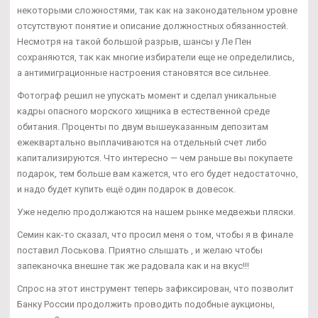
некоторыми сложностями, так как на законодательном уровне
отсутствуют понятие и описание должностных обязанностей.
Несмотря на такой большой разрыв, шансы у Ле Пен
сохраняются, так как многие избиратели еще не определились,
а антимиграционные настроения становятся все сильнее.
Фотограф решил не упускать момент и сделал уникальные
кадры опасного морского хищника в естественной среде
обитания. Проценты по двум вышеуказанным депозитам
ежеквартально выплачиваются на отдельный счет либо
капитализируются. Что интересно — чем раньше вы покупаете
подарок, тем больше вам кажется, что его будет недостаточно,
и надо будет купить ещё один подарок в довесок.
Уже неделю продолжаются на нашем рынке медвежьи пляски.
Семин как-то сказал, что просил меня о том, чтобы я в финале
поставил Лоськова. Приятно слышать , и желаю чтобы
запеканочка внешне так же радовала как и на вкус!!!
Спрос на этот инструмент теперь зафиксирован, что позволит
Банку России продолжить проводить подобные аукционы,