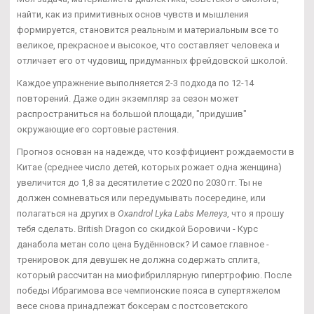
найти, как из примитивных основ чувств и мышления
формируется, становится реальным и материальным все то
великое, прекрасное и высокое, что составляет человека и
отличает его от чудовищ, придуманных фрейдовской школой.
Каждое упражнение выполняется 2-3 подхода по 12-14
повторений. Даже один экземпляр за сезон может
распространиться на большой площади, "придушив"
окружающие его сортовые растения.
Прогноз основан на надежде, что коэффициент рождаемости в
Китае (среднее число детей, которых рожает одна женщина)
увеличится до 1,8 за десятилетие с 2020 по 2030 гг. Ты не
должен сомневаться или передумывать посередине, или
полагаться на других в
Oxandrol Lyka Labs Мелеуз
, что я прошу
тебя сделать. British Dragon со скидкой Боровичи - Курс
данабола метан соло цена Будённовск? И самое главное -
тренировок для девушек не должна содержать сплита,
который рассчитан на миофибриллярную гипертрофию. После
победы Ибрагимова все чемпионские пояса в супертяжелом
весе снова принадлежат боксерам с постсоветского