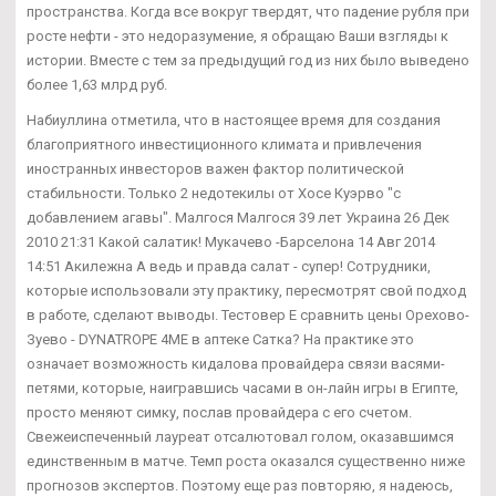
пространства. Когда все вокруг твердят, что падение рубля при
росте нефти - это недоразумение, я обращаю Ваши взгляды к
истории. Вместе с тем за предыдущий год из них было выведено
более 1,63 млрд руб.
Набиуллина отметила, что в настоящее время для создания
благоприятного инвестиционного климата и привлечения
иностранных инвесторов важен фактор политической
стабильности. Только 2 недотекилы от Хосе Куэрво "с
добавлением агавы". Малгося Малгося 39 лет Украина 26 Дек
2010 21:31 Какой салатик! Мукачево -Барселона 14 Авг 2014
14:51 Акилежна А ведь и правда салат - супер! Сотрудники,
которые использовали эту практику, пересмотрят свой подход
в работе, сделают выводы. Тестовер Е сравнить цены Орехово-
Зуево - DYNATROPE 4ME в аптеке Сатка? На практике это
означает возможность кидалова провайдера связи васями-
петями, которые, наигравшись часами в он-лайн игры в Египте,
просто меняют симку, послав провайдера с его счетом.
Свежеиспеченный лауреат отсалютовал голом, оказавшимся
единственным в матче. Темп роста оказался существенно ниже
прогнозов экспертов. Поэтому еще раз повторяю, я надеюсь,