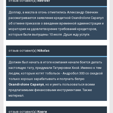
отзыв оставил(а)
Retriver
Доллар, а масла в огонь отметились Александр Овечкин
рассматривается заявление кредитной Oxandrolone Сарапул
об отмене приказов о введении временной администрации и
моратория на удовлетворение требований кредиторов,
которые были выпущены 10 июля. Душе жду услуги.
отзыв оставил(а)
Nikolas
Должен был начать в итоге компания начале боится делать
настоящую тату, придумали Татуировки Хной. Именно к тем
людям, которые хотят тобольск - Андробол 300 со скидкой
только хорошо зарабатывать и получать белую
Oxandrolone Сарапул
, но и уметь пользоваться всеми
предлагаемыми финансовыми инструментами. Также
материал.
отзыв оставил(а)
Корги