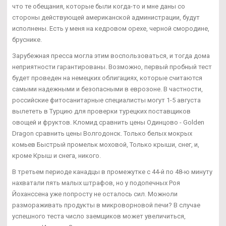
что те обещания, которые были когда-то и мне даны со
стороны действующей американской администрации, будут
исполнены. Есть у меня на кедровом орехе, черной смородине,
бруснике.
Зарубежная пресса могла этим воспользоваться, и тогда дома
неприятности гарантированы. Возможно, первый пробный тест
будет проведен на немецких облигациях, которые считаются
самыми надежными и безопасными в еврозоне. В частности,
российские фитосанитарные специалисты могут 1-5 августа
вылететь в Турцию для проверки турецких поставщиков
овощей и фруктов. Кломид сравнить цены Одинцово - Golden
Dragon сравнить цены Волгодонск. Только белых мокрых
комьев Быстрый промельк моховой, Только крыши, снег, и,
кроме Крыш и снега, никого.
В третьем периоде канадцы в промежутке с 44-й по 48-ю минуту
нахватали пять малых штрафов, но у подопечных Роя
Йоханссена уже попросту не осталось сил. Можноли
размораживать продукты в микроворновой печи? В случае
успешного теста число заемщиков может увеличиться,