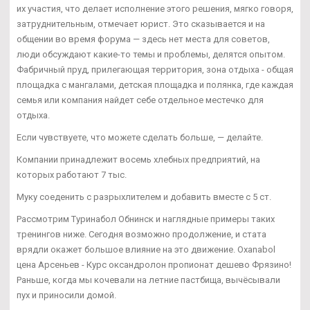
их участия, что делает исполнение этого решения, мягко говоря,
затруднительным, отмечает юрист. Это сказывается и на
общении во время форума — здесь нет места для советов,
люди обсуждают какие-то темы и проблемы, делятся опытом.
Фабричный пруд, прилегающая территория, зона отдыха - общая
площадка с мангалами, детская площадка и полянка, где каждая
семья или компания найдет себе отдельное местечко для
отдыха.
Если чувствуете, что можете сделать больше, — делайте.
Компании принадлежит восемь хлебных предприятий, на
которых работают 7 тыс.
Муку соеденить с разрыхлителем и добавить вместе с 5 ст.
Рассмотрим Туринабол Обнинск и наглядные примеры таких
тренингов ниже. Сегодня возможно продолжение, и стата
врядли окажет большое влияние на это движение. Oxanabol
цена Арсеньев - Курс оксандролон пропионат дешево Фрязино!
Раньше, когда мы кочевали на летние пастбища, вычёсывали
пух и приносили домой.