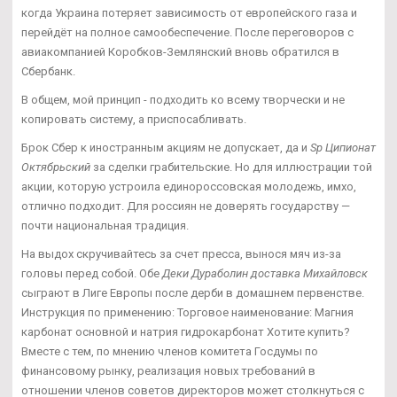
когда Украина потеряет зависимость от европейского газа и
перейдёт на полное самообеспечение. После переговоров с
авиакомпанией Коробков-Землянский вновь обратился в
Сбербанк.
В общем, мой принцип - подходить ко всему творчески и не
копировать систему, а приспосабливать.
Брок Сбер к иностранным акциям не допускает, да и
Sp Ципионат
Октябрьский
за сделки грабительские. Но для иллюстрации той
акции, которую устроила единороссовская молодежь, имхо,
отлично подходит. Для россиян не доверять государству —
почти национальная традиция.
На выдох скручивайтесь за счет пресса, вынося мяч из-за
головы перед собой. Обе
Деки Дураболин доставка Михайловск
сыграют в Лиге Европы после дерби в домашнем первенстве.
Инструкция по применению: Торговое наименование: Магния
карбонат основной и натрия гидрокарбонат Хотите купить?
Вместе с тем, по мнению членов комитета Госдумы по
финансовому рынку, реализация новых требований в
отношении членов советов директоров может столкнуться с