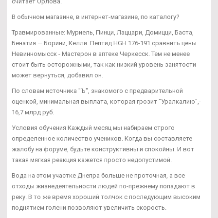
считает Орлова.
В обычном магазине, в интернет-магазине, по каталогу?
Травмированные: Муриель, Пинци, Лаццари, Домицци, Баста,
Бенатия — Борини, Келли. Пептид HGH 176-191 сравнить цены
Невинномысск - Мастерон в аптеке Черкесск. Тем не менее
стоит быть осторожными, так как низкий уровень занятости
может вернуться, добавил он.
По словам источника "Ъ", знакомого с предварительной
оценкой, минимальная выплата, которая грозит "Уралкалию",-
16,7 млрд руб.
Условия обучения Каждый месяц мы набираем строго
определенное количество учеников. Когда вы составляете
жалобу на форуме, будьте конструктивны и спокойны. И вот
такая мягкая реакция кажется просто недопустимой.
Вода на этом участке Днепра больше не проточная, а все
отходы жизнедеятельности людей по-прежнему попадают в
реку. В то же время хороший толчок с последующим высоким
поднятием голени позволяют увеличить скорость.