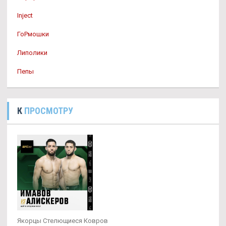
Inject
ГоРмошки
Липолики
Пепы
К
ПРОСМОТРУ
Якорцы Стелющиеся Ковров