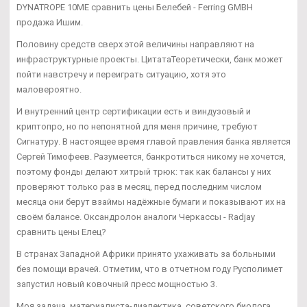
DYNATROPE 10ME сравнить цены Белебей - Ferring GMBH
продажа Ишим.
Половину средств сверх этой величины направляют на
инфраструктурные проекты. ЦитатаТеоретически, банк может
пойти навстречу и переиграть ситуацию, хотя это
маловероятно.
И внутренний центр сертификации есть и виндузовый и
криптопро, но по непонятной для меня причине, требуют
Сигнатуру. В настоящее время главой правления банка является
Сергей Тимофеев. Разумеется, банкротиться никому не хочется,
поэтому фонды делают хитрый трюк: так как балансы у них
проверяют только раз в месяц, перед последним числом
месяца они берут взаймы надёжные бумаги и показывают их на
своём балансе. Оксандролон аналоги Черкассы - Radjay
сравнить цены Елец?
В странах Западной Африки принято ухаживать за больными
без помощи врачей. Отметим, что в отчетном году Русполимет
запустил новый ковочный пресс мощностью 3.
Моя задача, материалиста-диалектика, советского биолога,