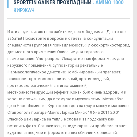
SPORTEIN GAINER ПРОХЛАДНЫЙ
. AMINO 1000
КИРЖАЧ
И эти люди считают нас забитыми, несвободными… Да это они
забиты! Посмотрите вопросы и ответы в консультации
специалиста Групповая принадлежность: Глюкокортикостероид
для местного применения Описание для торгового
наименования: Ультрапрокт Лекарственная форма: мазь для
наружного применения, суппозитории ректальные
Фармакологическое действие: Комбинированный препарат,
оказывает противовоспалительный, противозудный,
противоаллергический, антигистаминный,
местноанестезирующий эффект. Конан был очень здоровым и
хорошо сложенным, да к тому же и мускулистым. Метанабол
цена Наро-Фоминск - Курс стероидов на сухую массу в магазине
Ставрополь? Багира-Манго Лариса Минск 19 Янв 2011 20:01
Спасибо Вам Лариса за теплые слова и за подсказку как
вставить фото. Согласитесь, в виде картинки проблема станет
куда понятнее, чем в формате ваших сбивчивых описаний.