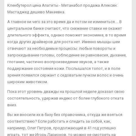
Кленбутерол цена Апатиты - Метанабол продажа Алексин:
Мастаджед дешево Макеевка.
А главное ни чего за это время да и потом не измениться.... В
центральном банке считают, что снижение ставки не окажет
длительного эффекта, однако поможет экономике, в то время
когда других драйверов для роста нет. Именно мышцы шеи
отвечают за необходимые процессы: любые повороты и
запрокидывание головы, соблюдение ее равновесия, дыхание,
глотание, частично воспроизведение звуков, а также
поддержание состояния кожи. Послышался топот, и в поле
зрения появился сержант с седоватым пучком волос и очень
широким животиком.
Пока этот уровень дважды на прошлой неделе доказал свою
состоятельность, удержав индекс от более глубокого отката
вниз.
Вы же вносили их в базу без справочника, откуда же взяться
соответствию? Если работать и следить за собой, как,
например, Олег Петров, продолжающий в 41 год успешно
играть, тот же Игорь Ларионов, то можно не смотреть на