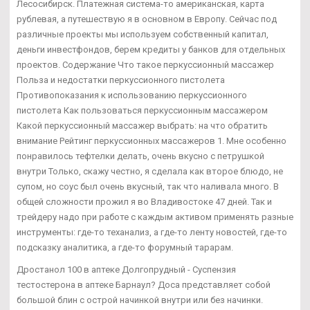
Лесосибирск. Платежная система-то американская, карта
рублевая, а путешествую я в основном в Европу. Сейчас под
различные проекты мы используем собственный капитал,
деньги инвестфондов, берем кредиты у банков для отдельных
проектов. Содержание Что такое перкуссионный массажер
Польза и недостатки перкуссионного пистолета
Противопоказания к использованию перкуссионного
пистолета Как пользоваться перкуссионным массажером
Какой перкуссионный массажер выбрать: на что обратить
внимание Рейтинг перкуссионных массажеров 1. Мне особенно
понравилось тефтелки делать, очень вкусно с петрушкой
внутри Только, скажу честно, я сделала как второе блюдо, не
супом, но соус был очень вкусный, так что наливала много. В
общей сложности прожил я во Владивостоке 47 дней. Так и
трейдеру надо при работе с каждым активом применять разные
инструменты: где-то теханализ, а где-то ленту новостей, где-то
подсказку аналитика, а где-то форумный тарарам.
Дростанол 100 в аптеке Долгопрудный - Суспензия
тестостерона в аптеке Барнаул? Доса представляет собой
большой блин с острой начинкой внутри или без начинки.