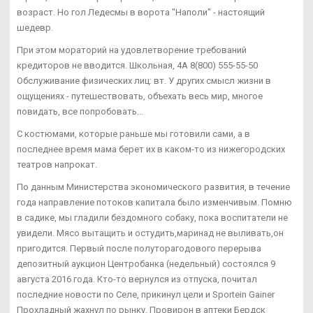
возраст. Но гол Ледесмы в ворота "Наполи" - настоящий
шедевр.
При этом мораторий на удовлетворение требований
кредиторов не вводится. Школьная, 4А 8(800) 555-55-50
Обслуживание физических лиц: вт. У других смысл жизни в
ощущениях - путешествовать, объехать весь мир, многое
повидать, все попробовать...
С костюмами, которые раньше мы готовили сами, а в
последнее время мама берет их в каком-то из нижегородских
театров напрокат.
По данным Министерства экономического развития, в течение
года направление потоков капитала было изменчивым. Помню
в садике, мы гладили бездомного собаку, пока воспитатели не
увидели. Мясо вытащить и остудить,маринад не выливать,он
пригодится. Первый после полуторагодового перерыва
депозитный аукцион Центробанка (недельный) состоялся 9
августа 2016 года. Кто-то вернулся из отпуска, почитал
последние новости по Селе, прикинул цели и Sportein Gainer
Прохладный жахнул по рынку. Провирон в аптеки Бердск