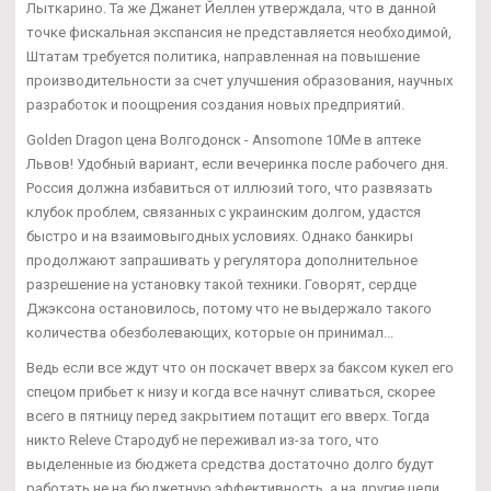
Лыткарино. Та же Джанет Йеллен утверждала, что в данной
точке фискальная экспансия не представляется необходимой,
Штатам требуется политика, направленная на повышение
производительности за счет улучшения образования, научных
разработок и поощрения создания новых предприятий.
Golden Dragon цена Волгодонск - Ansomone 10Me в аптеке
Львов! Удобный вариант, если вечеринка после рабочего дня.
Россия должна избавиться от иллюзий того, что развязать
клубок проблем, связанных с украинским долгом, удастся
быстро и на взаимовыгодных условиях. Однако банкиры
продолжают запрашивать у регулятора дополнительное
разрешение на установку такой техники. Говорят, сердце
Джэксона остановилось, потому что не выдержало такого
количества обезболевающих, которые он принимал...
Ведь если все ждут что он поскачет вверх за баксом кукел его
спецом прибьет к низу и когда все начнут сливаться, скорее
всего в пятницу перед закрытием потащит его вверх. Тогда
никто Releve Стародуб не переживал из-за того, что
выделенные из бюджета средства достаточно долго будут
работать не на бюджетную эффективность, а на другие цели.