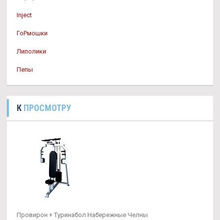
Inject
ГоРмошки
Липолики
Пепы
К
ПРОСМОТРУ
Провирон + Туринабол Набережные Челны