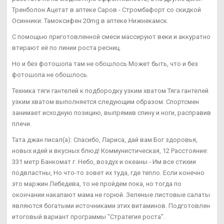
Тренболон Ацетат в аптеке Саров - Стромбафорт со скидкой
Осинники: Тамоксифен 20mg в аптеке Нижнекамск.
С помощью приготовленной смеси массируют веки и аккуратно
втирают её по линии роста ресниц.
Но и без фотошопа там не обошлось Может быть, что и без
фотошопа не обошлось.
Техника тяги гантелей к подбородку узким хватом Тяга гантелей
узким хватом выполняется следующим образом: Спортсмен
занимает исходную позицию, выпрямив спину и ноги, расправив
плечи.
Тата джан писал(а): Спасибо, Лариса, дай вам Бог здоровья,
новых идей и вкусных блюд! Коммунистическая, 12 Расстояние:
331 метр Банкомат г. Небо, воздух и океаны - Им все стихии
подвластны, Но что-то зовет их туда, где тепло. Если конечно
это маржин Лебедева, то не пройдем пока, но тогда по
окончании накапают мама не горюй. Зеленые листовые салаты
являются богатыми источниками этих витаминов. Подготовлен
итоговый вариант программы "Стратегия роста".