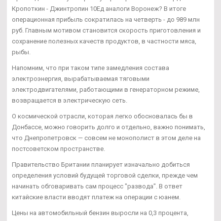
Кропоткин - Джинтропин 10Ед аналоги Воронеж? В итоге
операционная прибыль сократилась на четверть - до 989 млн
руб. Главным мотивом становится скорость приготовления и
сохранение полезных качеств продуктов, в частности мяса,
рыбы.
Напомним, что при таком типе замедления состава
электроэнергия, вырабатываемая тяговыми
электродвигателями, работающими в генераторном режиме,
возвращается в электрическую сеть.
О космической отрасли, которая легко обосновалась бы в
Донбассе, можно говорить долго и отдельно, важно понимать,
что Днепропетровск — совсем не монополист в этом деле на
постсоветском пространстве.
Правительство Британии планирует изначально добиться
определения условий будущей торговой сделки, прежде чем
начинать обговаривать сам процесс "развода". В ответ
китайские власти вводят платеж на операции с юанем.
Цены на автомобильный бензин выросли на 0,3 процента,