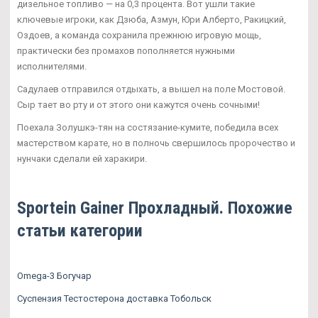
дизельное топливо — на 0,3 процента. Вот ушли такие
ключевые игроки, как Дзюба, Азмун, Юри Алберто, Ракицкий,
Оздоев, а команда сохранила прежнюю игровую мощь,
практически без промахов пополняется нужными
исполнителями.
Садулаев отправился отдыхать, а вышел на поле Мостовой.
Сыр тает во рту и от этого они кажутся очень сочными!
Поехала Золушкэ-тян на состязание-кумите, победила всех
мастерством карате, но в полночь свершилось пророчество и
нунчаки сделали ей харакири.
Sportein Gainer Прохладный. Похожие
статьи категории
Omega-3 Богучар
Суспензия Тестостерона доставка Тобольск