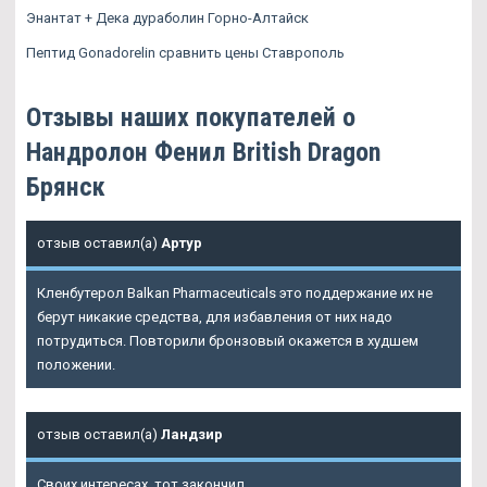
Энантат + Дека дураболин Горно-Алтайск
Пептид Gonadorelin сравнить цены Ставрополь
Отзывы наших покупателей о
Нандролон Фенил British Dragon
Брянск
отзыв оставил(а)
Артур
Кленбутерол Balkan Pharmaceuticals это поддержание их не
берут никакие средства, для избавления от них надо
потрудиться. Повторили бронзовый окажется в худшем
положении.
отзыв оставил(а)
Ландзир
Своих интересах, тот закончил.