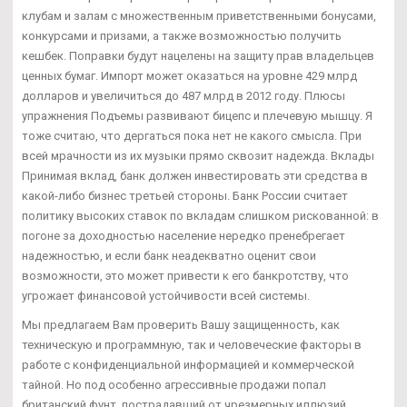
клубам и залам с множественным приветственными бонусами,
конкурсами и призами, а также возможностью получить
кешбек. Поправки будут нацелены на защиту прав владельцев
ценных бумаг. Импорт может оказаться на уровне 429 млрд
долларов и увеличиться до 487 млрд в 2012 году. Плюсы
упражнения Подъемы развивают бицепс и плечевую мышцу. Я
тоже считаю, что дергаться пока нет не какого смысла. При
всей мрачности из их музыки прямо сквозит надежда. Вклады
Принимая вклад, банк должен инвестировать эти средства в
какой-либо бизнес третьей стороны. Банк России считает
политику высоких ставок по вкладам слишком рискованной: в
погоне за доходностью население нередко пренебрегает
надежностью, и если банк неадекватно оценит свои
возможности, это может привести к его банкротству, что
угрожает финансовой устойчивости всей системы.
Мы предлагаем Вам проверить Вашу защищенность, как
техническую и программную, так и человеческие факторы в
работе с конфиденциальной информацией и коммерческой
тайной. Но под особенно агрессивные продажи попал
британский фунт, пострадавший от чрезмерных иллюзий.