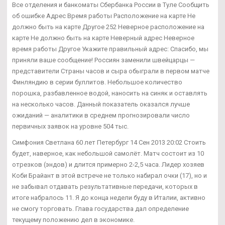
Все отделения и банкоматы Сбербанка России в Туле Сообщить
об ошибке Адрес Время работы Расположение на карте Не
должно быть на карте Другое 252 Неверное расположение на
карте Не должно быть на карте Неверный адрес Неверное
время работы Другое Укажите правильный адрес: Спасибо, мы
приняли ваше сообщение! Россиян заменили швейцарцы —
представители Страны часов и сыра обыграли в первом матче
Финляндию в серии буллитов. Небольшое количество
порошка, разбавленное водой, наносить на синяк и оставлять
на несколько часов. Данный показатель оказался лучше
ожиданий — аналитики в среднем прогнозировали число
первичных заявок на уровне 504 тыс.
Симфония Светлана 60 лет Петербург 14 Сен 2013 20:02 Стоить
будет, наверное, как небольшой самолёт. Матч состоит из 10
отрезков (эндов) и длится примерно 2-2,5 часа. Лидер хозяев
Коби Брайант в этой встрече не только набирал очки (17), но и
не забывал отдавать результативные передачи, которых в
итоге набралось 11. Я до конца недели буду в Италии, активно
не смогу торговать. Глава государства дал определение
текущему положению дел в экономике.