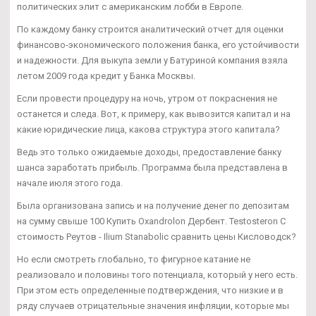
политических элит с американским лобби в Европе.
По каждому банку строится аналитический отчет для оценки
финансово-экономического положения банка, его устойчивости
и надежности. Для выкупа земли у Батуриной компания взяла
летом 2009 года кредит у Банка Москвы.
Если провести процедуру на ночь, утром от покраснения не
останется и следа. Вот, к примеру, как вывозится капитал и на
какие юридические лица, какова структура этого капитала?
Ведь это только ожидаемые доходы, предоставление банку
шанса заработать прибыль. Программа была представлена в
начале июля этого года.
Была организована запись и на получение денег по депозитам
на сумму свыше 100 Купить Oxandrolon Дербент. Testosteron C
стоимость Реутов - Ilium Stanabolic сравнить цены Кисловодск?
Но если смотреть глобально, то фигурное катание не
реализовало и половины того потенциала, который у него есть.
При этом есть определенные подтверждения, что низкие и в
ряду случаев отрицательные значения инфляции, которые мы