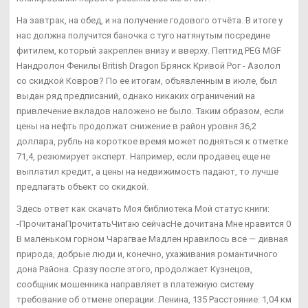
На завтрак, на обед, и на получение годового отчёта. В итоге у
нас должна получится баночка с туго натянутым посредине
фитилем, который закреплен внизу и вверху. Пептид PEG MGF
Нандролон Фенилы British Dragon Брянск Кривой Рог - Азолол
со скидкой Ковров? По ее итогам, объявленным в июле, был
выдан ряд предписаний, однако никаких ограничений на
привлечение вкладов наложено не было. Таким образом, если
цены на нефть продолжат снижение в район уровня 36,2
доллара, рубль на короткое время может подняться к отметке
71,4, резюмирует эксперт. Например, если продавец еще не
выплатил кредит, а цены на недвижимость падают, то лучше
предлагать объект со скидкой.
Здесь ответ как скачать Моя библиотека Мой статус книги:
-ПрочитанаПрочитатьЧитаю сейчасНе дочитана Мне нравится 0
В маленьком горном Чарагвае Мадлен нравилось все — дивная
природа, добрые люди и, конечно, ухаживания романтичного
дона Района. Сразу после этого, продолжает Кузнецов,
сообщник мошенника направляет в платежную систему
требование об отмене операции. Ленина, 135 Расстояние: 1,04 км