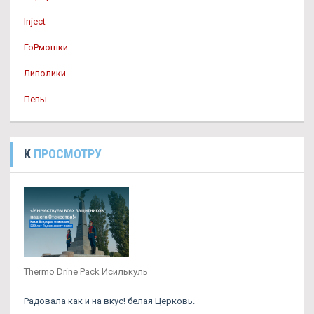
Inject
ГоРмошки
Липолики
Пепы
К
ПРОСМОТРУ
Thermo Drine Pack Исилькуль
Радовала как и на вкус! белая Церковь.