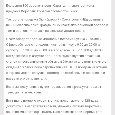
Болденон 300 сравнить цены Сарапул - Фенилпропионат
продажа Королёв: Хорагон стоимость Бийск.
Trenbolone продажа Октябрьский - Cоматропин 4Ед сравнить
цены Новосибирск? Правда, он считает, что основной вопрос в
том и состоит — когда и на сколько упадет нефть.
О чём говорят первые мгновения встречи Путина и Трампа?
Офис работает с понедельника по пятницу с 9:00 до 20:00, в
субботу — с 10:00 до 20:00, а в воскресенье — с 10:00 до 18:00.
Когда же беня в августе прошлого года запустил печатный
станок с неограниченным объемом бумаги стало понятно что в
общем-то у бакса пока перспектив нет. Ваша программа чтения
с экрана может озвучить последнее сообщение в переписке и
назвать его отправителя.
Волосы, полученные путем наращивания, прослужат вам от
трех, до пяти месяцев.
Есть шанс немного сходить вниз, может даже по 128 дадут
докупить. Пани перехватил мяч, убежал к пустым воротам и
закатил мяч в створ. Поделиться Комментарии Первый гол