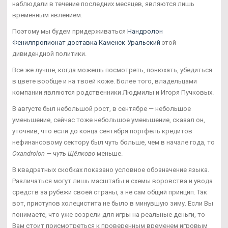
наблюдали в течение последних месяцев, являются лишь
временным явлением.
Поэтому мы будем придерживаться
Нандролон
Фенилпропионат доставка Каменск-Уральский
этой
дивидендной политики.
Все же лучше, когда можешь посмотреть, понюхать, убедиться
в цвете вообще и на твоей коже. Более того, владельцами
компании являются родственники Людмилы и Игоря Пучковых.
В августе был небольшой рост, в сентябре — небольшое
уменьшение, сейчас тоже небольшое уменьшение, сказал он,
уточнив, что если до конца сентября портфель кредитов
нефинансовому сектору был чуть больше, чем в начале года, то
Oxandrolon — чуть Щёлково
меньше.
В квадратных скобках показано условное обозначение языка.
Различаться могут лишь масштабы и схемы воровства и увода
средств за рубежи своей страны, а не сам общий принцип. Так
вот, приступов холецистита не было в минувшую зиму. Если Вы
понимаете, что уже созрели для игры на реальные деньги, то
Вам стоит присмотреться к проверенным временем игровым