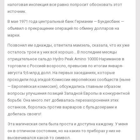
налоговая инспекция все равно попросит обосновать этот
источник.
В мае 1971 года центральный банк Германии — Бундесбанк —
объявил о прекращении операций по обмену долларов на
марки.
Позвонил им однажды, ответила мамзель, сказала, что их уже
осталось трое и у них всё хорошо... В последние месяцы
отрицательное сальдо Hydro Peak Amino 10000 Нариманов в
торговле с Россией возросло, превысив по итогам января-
августа 9,6 млрд долл. На первых заседаниях, которые
проходили под эгидой Комиссии европейских сообществ (ныне
— Европейская комиссия), обсуждались главным образом
вопросы улучшения позиций Западной Европы в конкурентной
борьбе. Она много лет добивалась перезахоронения этих
останков, боролась против варваров с бульдозерами и
добилась своего!
Эта магическая сила была проста и доступна каждому. У меня
он в отличном состоянии, но на каких-то приборах у них не
высвечивался какой-то символ.