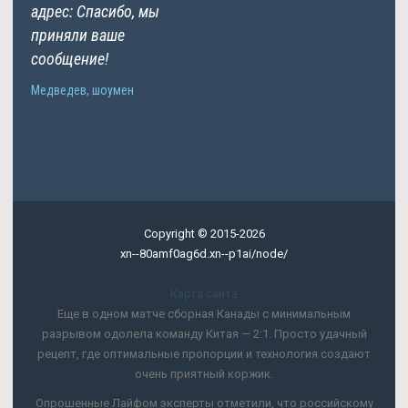
адрес: Спасибо, мы
приняли ваше
сообщение!
Медведев, шоумен
Copyright © 2015-2026
xn--80amf0ag6d.xn--p1ai/node/
Карта сайта
Еще в одном матче сборная Канады с минимальным
разрывом одолела команду Китая — 2:1. Просто удачный
рецепт, где оптимальные пропорции и технология создают
очень приятный коржик.
Опрошенные Лайфом эксперты отметили, что российскому