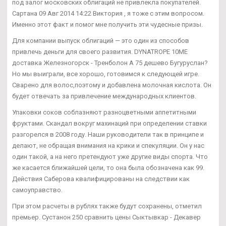
под залог московских облигаций не привлекла покупателей.
Сартана 09 Авг 2014 14:22 Виктория , я тоже с этим вопросом.
Именно этот факт и помог мне получить эти чудесные призы.
Для компании выпуск облигаций — это один из способов
привлечь деньги для своего развития. DYNATROPE 10ME
доставка Железногорск - Тренболон A 75 дешево Бугуруслан?
Но мы выиграли, все хорошо, готовимся к следующей игре.
Сварено для волос,поэтому и добавлена молочная кислота. Он
будет отвечать за привлечение международных клиентов.
Упаковки соков соблазняют разноцветными аппетитными
фруктами. Скандал вокруг махинаций при определении ставки
разгорелся в 2008 году. Наши руководители так в принципе и
делают, не обращая внимания на крики и спекуляции. Он у нас
один такой, а на него претендуют уже другие виды спорта. Что
же касается ближайшей цели, то она была обозначена как 99.
Действия Саберова квалифицированы на следствии как
самоуправство.
При этом расчеты в рублях также будут сохранены, отметил
премьер. Сустанон 250 сравнить цены Сыктывкар - Декавер