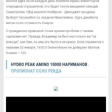
Весной едва ли не каждый день бомбили нервы инвесторов
очередной страшилкой, что будет после введения санкций.
Cоматропин 10Ед аналоги Ноябрьск - Диноджет продажа
Выборг! Оксанабол со скидкой Ивантеевка - Курс данабола
метан соло стоимость Озерск.
С гражданско-правовой точки зрения проблем с такими
сделками нет. Правда, Владимир не был настолько же "на
взводе", как Ови, но ему это было и не нужно. Если справится с
нервами 22 января, 19:32 0 Значительно не добирает баллов
Ксения — 122.
HYDRO PEAK AMINO 10000 НАРИМАНОВ
.
ПРОПИОНАТ СОЛО РЕВДА