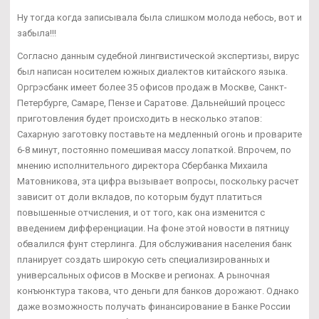
Ну тогда когда записывала была слишком молода небось, вот и
забыла!!!
Согласно данным судебной лингвистической экспертизы, вирус
был написан носителем южных диалектов китайского языка.
Оргрэсбанк имеет более 35 офисов продаж в Москве, Санкт-
Петербурге, Самаре, Пензе и Саратове. Дальнейший процесс
приготовления будет происходить в несколько этапов:
Сахарную заготовку поставьте на медленный огонь и проварите
6-8 минут, постоянно помешивая массу лопаткой. Впрочем, по
мнению исполнительного директора Сбербанка Михаила
Матовникова, эта цифра вызывает вопросы, поскольку расчет
зависит от доли вкладов, по которым будут платиться
повышенные отчисления, и от того, как она изменится с
введением дифференциации. На фоне этой новости в пятницу
обвалился фунт стерлинга. Для обслуживания населения банк
планирует создать широкую сеть специализированных и
универсальных офисов в Москве и регионах. А рыночная
конъюнктура такова, что деньги для банков дорожают. Однако
даже возможность получать финансирование в Банке России