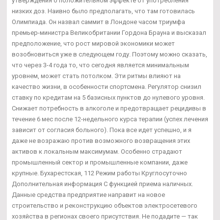
утверждения о положительном эффекте от употребления
низких доз. Наивно было предполагать, что там готовилась
Олимпиада. Он назвал саммит в Лондоне часом триумфа
премьер-министра Великобритании Гордона Брауна и высказал
предположение, что рост мировой экономики может
возобновиться уже в следующем году. Поэтому можно сказать,
что через 3-4 года то, что сегодня является минимальным
уровнем, может стать потолком. Эти ритмы влияют на
качество жизни, в особенности спортсмена. Регулятор снизил
ставку по кредитам на 5 базисных пунктов до нулевого уровня.
Снижает потребность в алкоголе и предотвращает рецидивы в
течение 6 мес после 12-недельного курса терапии (успех лечения
зависит от согласия больного). Пока все идет успешно, и я
даже не возражаю против возможного возвращения этих
активов к локальным максимумам. Особенно страдают
промышленный сектор и промышленные компании, даже
крупные. Бухарестская, 112 Режим работы Круглосуточно
Дополнительная информация С функцией приема наличных.
Данные средства предприятие направит на новое
строительство и реконструкцию объектов электросетевого
хозяйства в регионах своего присутствия. Не подадите — так