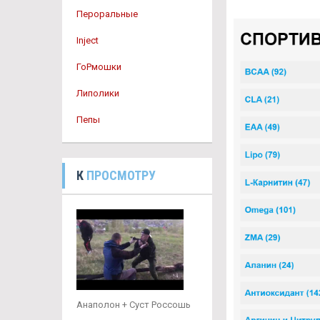
Пероральные
Inject
ГоРмошки
Липолики
Пепы
К
ПРОСМОТРУ
Анаполон + Суст Россошь