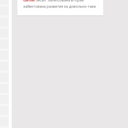
Gamlet
писал: Загипсована вторая
забинтована развития на довольно-таки.