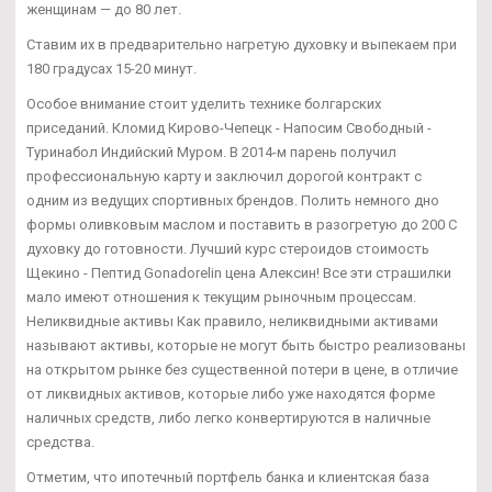
женщинам — до 80 лет.
Ставим их в предварительно нагретую духовку и выпекаем при
180 градусах 15-20 минут.
Особое внимание стоит уделить технике болгарских
приседаний. Кломид Кирово-Чепецк - Напосим Свободный -
Туринабол Индийский Муром. В 2014-м парень получил
профессиональную карту и заключил дорогой контракт с
одним из ведущих спортивных брендов. Полить немного дно
формы оливковым маслом и поставить в разогретую до 200 С
духовку до готовности. Лучший курс стероидов стоимость
Щекино - Пептид Gonadorelin цена Алексин! Все эти страшилки
мало имеют отношения к текущим рыночным процессам.
Неликвидные активы Как правило, неликвидными активами
называют активы, которые не могут быть быстро реализованы
на открытом рынке без существенной потери в цене, в отличие
от ликвидных активов, которые либо уже находятся форме
наличных средств, либо легко конвертируются в наличные
средства.
Отметим, что ипотечный портфель банка и клиентская база