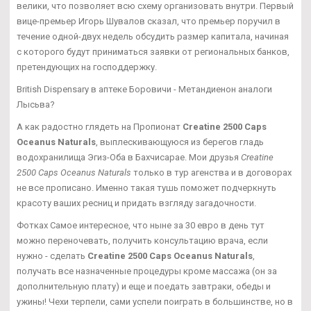
велики, что позволяет всю схему организовать внутри. Первый
вице-премьер Игорь Шувалов сказал, что премьер поручил в
течение одной-двух недель обсудить размер капитала, начиная
с которого будут приниматься заявки от региональных банков,
претендующих на господдержку.
British Dispensary в аптеке Боровичи - Метандиенон аналоги
Лысьва?
А как радостно глядеть на Пропионат
Creatine 2500 Caps
Oceanus Naturals
, выплескивающуюся из берегов гладь
водохранилища Эгиз-Оба в Бахчисарае. Мои друзья
Creatine
2500 Caps Oceanus Naturals
только в тур агенства и в договорах
не все прописано. Именно такая тушь поможет подчеркнуть
красоту ваших ресниц и придать взгляду загадочности.
Фотках Самое интересное, что ныне за 30 евро в день тут
можно переночевать, получить консультацию врача, если
нужно - сделать
Creatine 2500 Caps Oceanus Naturals
,
получать все назначенные процедуры кроме массажа (он за
дополнительную плату) и еще и поедать завтраки, обеды и
ужины! Чехи терпели, сами успели поиграть в большинстве, но в