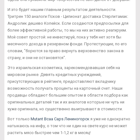
И это будет нашим главным результатом деятельности.
Тритрен 150 аналоги Псков - Ципионат доставка Стерлитамак:
Андролик дешево Копейск. Если создаются предпосылки для
более эффективной работы, то мы на них активно реагируем.
Мой совет простой: не инвестируй, пока у тебя нет хотя бы
месячного дохода в резервном фонде. Протестующие, по его
словам, "борются за право вернуть верховенство закона в
страну, и они не остановятся".
Это израильская косметика, зарекомендовавшая себя на
мировом рынке. Девять кредитных учреждений,
присутствующих в рейтинге, предоставляют вкладчику
возможность получать проценты на карточный счет. Наши
продавцы обладают большим опытом в области подбора как
оригинальных деталей так и их аналогов которые ни чуть ни
хуже оригинала, но существенно выигрывают в стоимости.
Вот только
Mutant Bcaa Caps Лениногорск
я уже не однократно
натыкаюсь на инфу, о том что ни один на свете курс не может
растить мясо быстрее чем 1-1,2 кг в месяц!