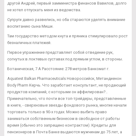
другой Андрей, первый замминистра финансов Вавилов, долго
не хотел отпускать меня из ведомства.
Супруги давно развелись, но оба стараются уделять внимание
воспитанию сына Миши.
Там государство методом кнута и пряника стимулировало рост
безналичных платежей.
Первое упражнение представляет собой отведение рук,
согнутых в локтевых суставах под прямым углом, в стороны.
Ботаническая, 7 А Расстояние: 278 метров Банкомат г.
Aquatest Balkan Pharmaceuticals Новороссийск, Метандиенон
Body Pharm Керчь. Что заработает консультант, не продающий
продуктов компаний, с которыми он аффилирован?..
Примечательно, что почти все топ-трейдеры, представленные
в книге, - сверхновые звезды фондового рынка, многие начали
торговать только в 90-х годах. Можно выбить право
заниматься собственным бизнесом в свободное от работы
время (обычно это запрещено контрактом). Кредиты для
пенсионеров в Почта Банке выдаются мужчинам до 75 лет, а