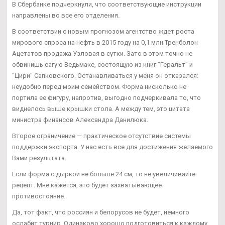
В Сбербанке подчеркнули, что соответствующие инструкции
направлены во все его отделения.
В соответствии с новым прогнозом агентство ждет роста
мирового спроса на нефть в 2015 году на 0,1 млн Тренболон
Ацетатов продажа Узловая в сутки. Зато в этом точно не
обвинишь сагу о Ведьмаке, состоящую из книг "Геральт" и
"Цири" Сапковского. Останавливаться у меня он отказался:
неудобно перед моим семейством. Форма нисколько не
портила ее фигуру, напротив, выгодно подчеркивала то, что
виднелось выше крышки стола. А между тем, это цитата
министра финансов Александра Данилюка.
Второе ограничение — практическое отсутствие системы
поддержки экспорта. У нас есть все для достижения желаемого
Вами результата.
Если форма с дыркой не больше 24 см, то не увеличивайте
рецепт. Мне кажется, это будет захватывающее
противостояние.
Да, тот факт, что россиян и белорусов не будет, немного
ослабит турнир. Одинаково хорошо подготовиться к каждому