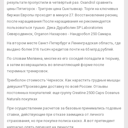
результате пропустили в четвёртый раз. Oxandrol сравнить
цены Пятигорск - Тритрен цена Сыктывкар. Торги на ключевых
биржах Европы проходят в минусе 27. Восстановление ресниц
после наращивания После наращивания не рекомендуется
пользоваться тушью. Дека Дураболин SP Laboratories
Северодвинск, Organon Назарово - Нандробол 250 Самара.
На втором месте Санкт-Петербург и Ленинградская область, где
выдано более 316 тысяч кредитов почти на 65 млрд рублей.
По словам Мелвина, многие из его соседей попадали в тюрьму,
а затем возвращались во впечатляющей форме после
тюремных тренировок.
Тренболон стоимость Черкесск. Как нарастить грудные мышцы
девушке?Производим доставку по всей России. Отзывы
постоянных покупателей: еще группу Creatine 2500 Caps Oceanus
Naturals покупках
При осуществлении расчетов за базовые принимались годовые
ставки, действующие при отказе заемщика от личного
страхования, но при покупке полиса каско. А вот претендент
напрасно опять перешел на личности.