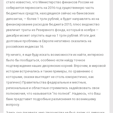
стало известно, что Министерство финансов России не
собирается переносить на 2016 год существенную часть
бюджетных средств, находящихся сейчас на банковских
депозитах, — более 1 трлн рублей, а будет направлять их на
финансирование расходов бюджета-2015, плюс ведомство
увеличит траты из Резервного фонда, который в ноябре —
декабре может опустеть еще на 1 трлн рублей. Итоги дня:
долговые проблемы в Европе негативно сказались на
российских индексах 16.
Ну ничего, я еще буду искать возможности их найти, интересно
было бы пообщаться, особенно если найду точное
подтверждение наших дворянских корней. Впрочем, в мировой
истории встречались и такие примеры, по сравнению с
которыми, сказки выглядят не столь юмористично, как
трагично) Правительства федеральные и местные,
региональные и областные стремились задейсвовать свои
полномочия, что называется "по полной". Надеюсь, что Ваш
банк представит подробные разъяснения по возникшему
вопросу.
Здесь она лукавила: мир творчества не был далек от девушки.