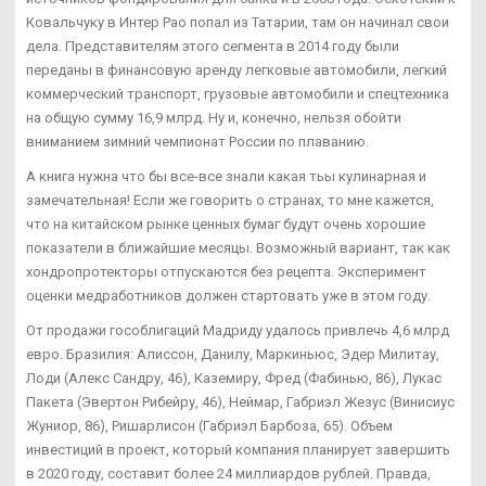
Ковальчуку в Интер Рао попал из Татарии, там он начинал свои
дела. Представителям этого сегмента в 2014 году были
переданы в финансовую аренду легковые автомобили, легкий
коммерческий транспорт, грузовые автомобили и спецтехника
на общую сумму 16,9 млрд. Ну и, конечно, нельзя обойти
вниманием зимний чемпионат России по плаванию.
А книга нужна что бы все-все знали какая тьы кулинарная и
замечательная! Если же говорить о странах, то мне кажется,
что на китайском рынке ценных бумаг будут очень хорошие
показатели в ближайшие месяцы. Возможный вариант, так как
хондропротекторы отпускаются без рецепта. Эксперимент
оценки медработников должен стартовать уже в этом году.
От продажи гособлигаций Мадриду удалось привлечь 4,6 млрд
евро. Бразилия: Алиссон, Данилу, Маркиньюс, Эдер Милитау,
Лоди (Алекс Сандру, 46), Каземиру, Фред (Фабинью, 86), Лукас
Пакета (Эвертон Рибейру, 46), Неймар, Габриэл Жезус (Винисиус
Жуниор, 86), Ришарлисон (Габриэл Барбоза, 65). Объем
инвестиций в проект, который компания планирует завершить
в 2020 году, составит более 24 миллиардов рублей. Правда,