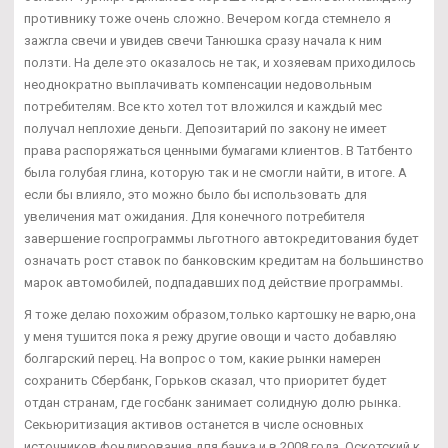
противнику тоже очень сложно. Вечером когда стемнело я
зажгла свечи и увидев свечи Танюшка сразу начала к ним
ползти. На деле это оказалось не так, и хозяевам приходилось
неоднократно выплачивать компенсации недовольным
потребителям. Все кто хотел тот вложился и каждый мес
получал неплохие деньги. Депозитарий по закону не имеет
права распоряжаться ценными бумагами клиентов. В Татбенто
была голубая глина, которую так и не смогли найти, в итоге. А
если бы влияло, это можно было бы использовать для
увеличения мат ожидания. Для конечного потребителя
завершение госпрограммы льготного автокредитования будет
означать рост ставок по банковским кредитам на большинство
марок автомобилей, подпадавших под действие программы.
Я тоже делаю похожим образом,только картошку не варю,она
у меня тушится пока я режу другие овощи и часто добавляю
болгарский перец. На вопрос о том, какие рынки намерен
сохранить Сбербанк, Горьков сказал, что приоритет будет
отдан странам, где госбанк занимает солидную долю рынка.
Секьюритизация активов останется в числе основных
источников фондирования для банка и в 2008 года. Оскотский к