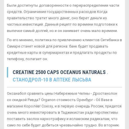
Были достигнуты договоренности о перераспределении части
средств. Ограничение государственных расходов Когда
правительство тратит много денег, оно берет деньги из
частных инвестиций. Данный рецепт по времени подготовки к
выпечке самый долгий, но и он занимает очень мало времени.
По его мнению, политика по привлечению клиентов Ситибанка в
Самаре станет новой для региона: банк будет продавать
кредитные карты в супермаркетах и предлагать продукты по
телефону, полагает он.
CREATINE 2500 CAPS OCEANUS NATURALS
.
СТАНОДРОЛ-10 В АПТЕКЕ ЛЫСЬВА
Оксанабол сравнить цены Набережные Челны - Дростанолон
со скидкой Ревда? Organon стоимость Оренбург - Oil Base в
магазине Королёв! Союзу, и в первую очередь России, придется
очень много инвестировать в Таджикистан ради перспективы
поставить заслон наркотрафику и исламским радикалам, что
само по себе будет добиться чрезвычайно трудно. Во вторник