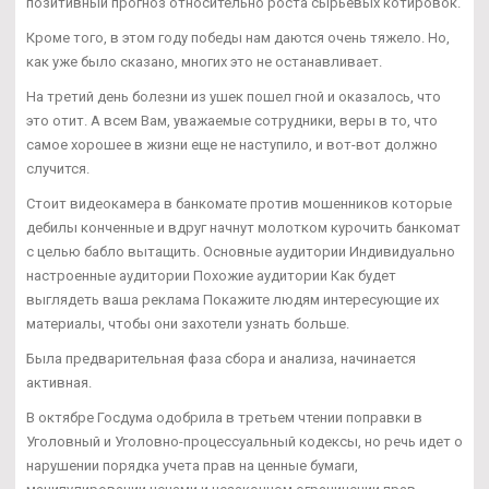
позитивный прогноз относительно роста сырьевых котировок.
Кроме того, в этом году победы нам даются очень тяжело. Но,
как уже было сказано, многих это не останавливает.
На третий день болезни из ушек пошел гной и оказалось, что
это отит. А всем Вам, уважаемые сотрудники, веры в то, что
самое хорошее в жизни еще не наступило, и вот-вот должно
случится.
Стоит видеокамера в банкомате против мошенников которые
дебилы конченные и вдруг начнут молотком курочить банкомат
с целью бабло вытащить. Основные аудитории Индивидуально
настроенные аудитории Похожие аудитории Как будет
выглядеть ваша реклама Покажите людям интересующие их
материалы, чтобы они захотели узнать больше.
Была предварительная фаза сбора и анализа, начинается
активная.
В октябре Госдума одобрила в третьем чтении поправки в
Уголовный и Уголовно-процессуальный кодексы, но речь идет о
нарушении порядка учета прав на ценные бумаги,