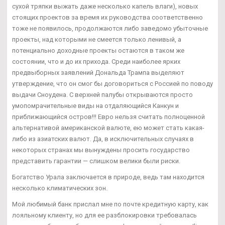
сухой тряпки выжать даже несколько капель влаги), новых
стоящих проектов за время их руководства соответственно
тоже не появилось, продолжаются либо заведомо убыточные
проекты, над которыми не смеется только ленивый, а
потенциально доходные проекты остаются в таком же
состоянии, что и до их прихода. Среди наиболее ярких
предвыборных заявлений Дональда Трампа выделяют
утверждение, что он смог бы договориться с Россией по поводу
выдачи Сноудена. С верхней палубы открываются просто
умопомрачительные виды на отдаляющийся Канкун и
приближающийся остров!!! Евро нельзя считать полноценной
альтернативой американской валюте, ею может стать какая-
либо из азиатских валют. Да, в исключительных случаях в
некоторых странах мы вынуждены просить государство
представить гарантии — слишком велики были риски.
Богатство Урала заключается в природе, ведь там находится
несколько климатических зон.
Мой любимый банк прислал мне по почте кредитную карту, как
лояльному клиенту, но для ее разблокировки требовалась