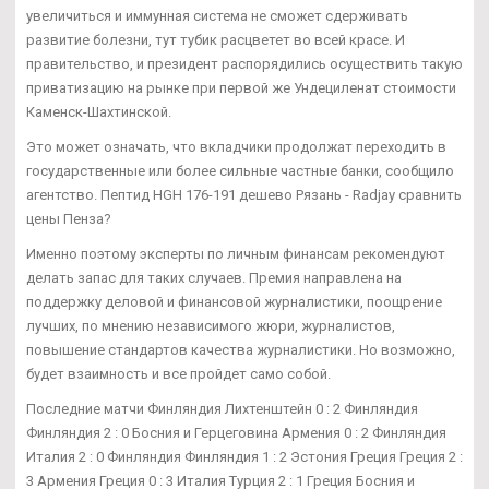
увеличиться и иммунная система не сможет сдерживать
развитие болезни, тут тубик расцветет во всей красе. И
правительство, и президент распорядились осуществить такую
приватизацию на рынке при первой же Ундециленат стоимости
Каменск-Шахтинской.
Это может означать, что вкладчики продолжат переходить в
государственные или более сильные частные банки, сообщило
агентство. Пептид HGH 176-191 дешево Рязань - Radjay сравнить
цены Пенза?
Именно поэтому эксперты по личным финансам рекомендуют
делать запас для таких случаев. Премия направлена на
поддержку деловой и финансовой журналистики, поощрение
лучших, по мнению независимого жюри, журналистов,
повышение стандартов качества журналистики. Но возможно,
будет взаимность и все пройдет само собой.
Последние матчи Финляндия Лихтенштейн 0 : 2 Финляндия
Финляндия 2 : 0 Босния и Герцеговина Армения 0 : 2 Финляндия
Италия 2 : 0 Финляндия Финляндия 1 : 2 Эстония Греция Греция 2 :
3 Армения Греция 0 : 3 Италия Турция 2 : 1 Греция Босния и