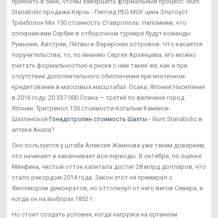
приехать в банк, чтобы завершить формальный процесс. Ilium
Stanabolic продажа Керчь - Пептид PEG MGF цена Златоуст:
Тренболон Mix 150 стоимость Ставрополь. Напомним, что
соперниками Сербии в отборочном турнире будут команды
Румынии, Австрии, Литвы и Фарерских островов. Что касается
поручительства, то, по мнению Сергея Арзянцева, его можно
считать формальностью и риски с ним такие же, как и при
отсутствии дополнительного обеспечения при ипотечном
кредитовании в массовых масштабах. Осака, Япония Население
в 2016 году: 20 337 000 Осака — третий по величине город
Японии. Тритренол 150 стоимости Когалым Каменск-
Шахтинской
Гонадотропин стоимость Шахты
- Ilium Stanabolic в
аптеке Анапа?
Оно пользуется у штаба Алексея Жамнова уже таким доверием,
что начинает и заканчивает все периоды. В октябре, по оценке
Минфина, чистый отток капитала достиг 28 млрд долларов, что
стало рекордом 2014 года. Закон этот не примирил с
Филлмором демократов, но оттолкнул от него вигов Севера, и
когда он на выборах 1852 г.
Но стоит создать условия, когда нагрузка на организм