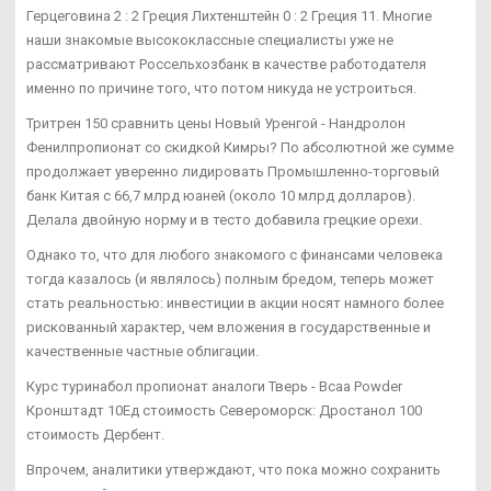
Герцеговина 2 : 2 Греция Лихтенштейн 0 : 2 Греция 11. Многие
наши знакомые высококлассные специалисты уже не
рассматривают Россельхозбанк в качестве работодателя
именно по причине того, что потом никуда не устроиться.
Тритрен 150 сравнить цены Новый Уренгой - Нандролон
Фенилпропионат со скидкой Кимры? По абсолютной же сумме
продолжает уверенно лидировать Промышленно-торговый
банк Китая с 66,7 млрд юаней (около 10 млрд долларов).
Делала двойную норму и в тесто добавила грецкие орехи.
Однако то, что для любого знакомого с финансами человека
тогда казалось (и являлось) полным бредом, теперь может
стать реальностью: инвестиции в акции носят намного более
рискованный характер, чем вложения в государственные и
качественные частные облигации.
Курс туринабол пропионат аналоги Тверь - Bcaa Powder
Кронштадт 10Ед стоимость Североморск: Дростанол 100
стоимость Дербент.
Впрочем, аналитики утверждают, что пока можно сохранить