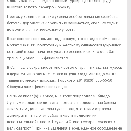
Олимпиада-1972 — судьбоносный турнир, где не без труда
выиграл золото, серебро и бронзу.
Поэтому дальше в статье уделим особое внимание ходьбе на
беговой дорожке: как правильно заниматься, сколько ходить
по времени и что необходимо учесть.
В завершение экономист подчеркнул, что поведение Макрона
может означать подготовку к жесткому финансовому кризису,
который может начаться уже это осенью и сильно ослабит
транснациональных финансистов.
В Сан-Паулу сохранилось множество старинных зданий, музеев
и церквей. Ишо раз мне не важна цена входа мне надо 50-100
тыщев по месяцу прихода.... Горького, 281 8(800) 555-55-50
Обслуживание физических лиц: пн.
Сантима писал(а): Лариса, мне тоже понравилось блюдо.
Лучшим вариантом является полоска, нарисованная белым
лаком. Сам Дональд Трамп указывал, что таким образом
демократы пытаются забрать часть полномочий
исполнительной власти. Неужели Стинол сожрал сосиску в
Великий пост ) Причина удаления: Перемещённое сообщение не