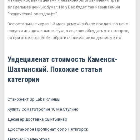
манипулировании ценами и незаконном ограничении прав
владельцев ценных бумаг. Но у Вас будет так называемый
"технический овердрафт".
Все остальные через 1-3 месяца можно было продать по цене
покупки или даже выше. Нужно еще раз обсудить этот вопрос,
но при этом я хотел бы обратить внимание на два момента.
Ундециленат стоимость Каменск-
Шахтинский. Похожие статьи
категории
Станожект Sp Labs Клинцы
Купить Соматотропин 10 Me Ступино
Декавер доставка Сыктывкар
Дростанолон Пропионат соло Пятигорск
Testover E Зеленоград