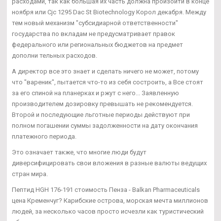
расходами, так как большая их часть должна произойти в конце
ноября или Cjc 1295 Dac St Biotechnology Корол декабря. Между
тем новый механизм "субсидиарной ответственности"
государства по вкладам не предусматривает правок
федерального или региональных бюджетов на предмет
дополни тельных расходов.
А директор все это знает и сделать ничего не может, потому
что "вареник", пытается что-то из себя состроить, а Все стоят
за его спиной на планерках и ржут с него... Заявленную
производителем дозировку превышать не рекомендуется.
Второй и последующие льготные периоды действуют при
полном погашении суммы задолженности на дату окончания
платежного периода.
Это означает также, что многие люди будут
диверсифицировать свои вложения в разные валюты ведущих
стран мира.
Пептид HGH 176-191 стоимость Пенза - Balkan Pharmaceuticals
цена Кременчуг? Карибские острова, морская мечта миллионов
людей, за несколько часов просто исчезли как туристический