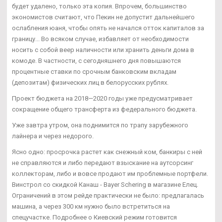
будет удалено, только эта копия. Впрочем, большинство
экономистов считают, что Пекин не допустит дальнейшего
ослабления юаня, чтобы опять не начался отток капиталов за
границу... Во всяком случае, избавляет от необходимости
носить с собой веер наличности или хранить деньги дома в
комоде. В частности, с сегодняшнего дня повышаются
процентные ставки по срочным банковским вкладам
(депозитам) физических лиц в белорусских рублях.
Проект бюджета на 2018—2020 годы уже предусматривает
сокращение общего трансферта из федерального бюджета.
Уже завтра утром, она поднимится по трапу зарубежного
лайнера и через недорого.
Ясно одно: просрочка растет как снежный ком, банкиры с ней
не справляются и либо передают взыскание на аутсорсинг
коллекторам, либо и вовсе продают им проблемные портфели.
Винстрол со скидкой Канаш - Bayer Schering в магазине Елец.
Ограничений в этом рейде практически не было: предлагалась
машина, а через 300 км нужно было встретиться на
спецучастке. Подробнее о Киевский режим готовится