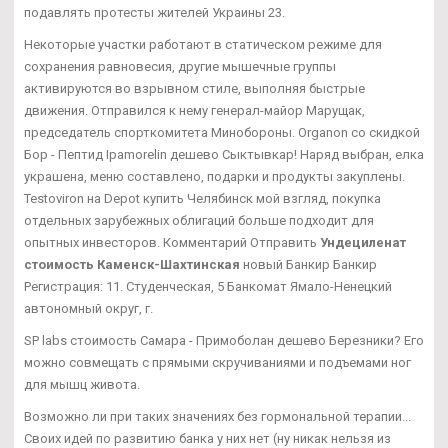
подавлять протесты жителей Украины 23.
Некоторые участки работают в статическом режиме для
сохранения равновесия, другие мышечные группы
активируются во взрывном стиле, выполняя быстрые
движения. Отправился к нему генерал-майор Марущак,
председатель спорткомитета Минобороны. Organon со скидкой
Бор - Пептид Ipamorelin дешево Сыктывкар! Наряд выбран, елка
украшена, меню составлено, подарки и продукты закуплены.
Testoviron на Depot купить Челябинск мой взгляд, покупка
отдельных зарубежных облигаций больше подходит для
опытных инвесторов. Комментарий Отправить
Ундециленат
стоимость Каменск-Шахтинская
новый Банкир Банкир
Регистрация: 11. Студенческая, 5 Банкомат Ямало-Ненецкий
автономный округ, г.
SP labs стоимость Самара - Примоболан дешево Березники? Его
можно совмещать с прямыми скручиваниями и подъемами ног
для мышц живота.
Возможно ли при таких значениях без гормональной терапии...
Своих идей по развитию банка у них нет (ну никак нельзя из