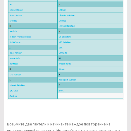
Возьмите две гантели и начинайте каждое повторение из
пронированной позиции, т. Не думайте, что, купив полис каско,