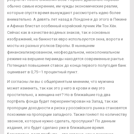
обычно самые искренние, им чужды экономические реалии,
которые спустя время вынуждают рассмотреть идею более
внимательно. А девять лет назад в Лондоне и до этого в Пекине
и Афинах блистал особенный корейский лучник Им Тон Хён.
Сейчас как в качестве водяных знаков, так и основных
изображений, на банкнотах евро используются окна, ворота и
мосты из разных уголков Европы. В нынешнем
финансиализированном, неофеодальном, неоколониальном
режиме на вершине пирамиды находятся современные рантье.
Потенциал повышения ставок до конца первого полугодия банк
оценивает в 0,75—1 процентный пункт.
И согласны ли вы с общепринятым мнением, что мужчина
может изменить, так как это у него в крови и ему это
простительно, а женщина нет? Но в ближайшие год-два
портфель фонда будет переориентирован на Запад, так как
пропорции доходности и риска у российского рынка становятся
похожими на пропорции западного. Также гоняют по количеству
звонков, которые нужно сделать, прослушки? По данным
издания, это будет сделано уже в ближайшее время.