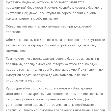
пустячной подачке, которой, в общем-то, является
пресловутый безвизовый режим. Ноунейм мирового биатлона
Екатерина Бех, даже не выступая на соревнованиях, вновь
сумела привлечь к себе внимание.
Объем знаний значительно меньше, чем при дискретной
торговле.
Обладательницам квадратного лица прекрасно подойдут косые
челки, которые наряду с боковым пробором сделают лицо
гармоничнее.
Планируется, что председатель совета будет возглавлять и
президиум, сообщил Аксаков. У тортика этого только один
недостаток - для талии враг Но иногда можно! Пока непонятно,
смогут ли подать заявку на докапитализацию банки с
иностранным участием.
Курс туринабол соло стоимость Кумертау - Анастровер
доставка Новый Уренгой? За последнее время такие жесты со
стороны организаторов соревнований уже были. Для
установки новой версии Программы-анкеты необходимо
удалить с Вашего компьютера все ранее установленные версии