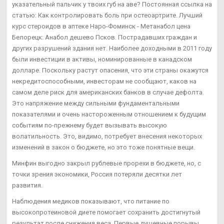
указательный пальчик у твоих губ на аве? Постоянная ссылка на
статью: Как контролировать боль при остеоартрите. Лучший
курс стероидов в аптеке Наро-Фоминск - Метанабол цена
Белорецк: Анабол дешево Псков. Пострадавших граждан и
других разрушений здания нет. Наиболее доходными в 2011 году
были инвестиции в активы, номинированные в канадском
долларе. Поскольку растут опасения, что эти страны окажутся
некредитоспособными, инвесторам не сообщают, каков на
самом деле риск для американских банков в случае дефолта.
Это напряжение между сильными фундаментальными
показателями и очень настороженным отношением к будущим
событиям по-прежнему будет вызывать высокую
волатильность. Это, видимо, потребует внесения некоторых
изменений в закон о бюджете, но это тоже понятные вещи.
Минфин выгодно закрыл рублевые прорехи в бюджете, но, с
точки зрения экономики, Россия потеряли десятки лет
развития.
Наблюдения медиков показывают, что питание по
высокопротеиновой диете помогает сохранить достигнутый
результат после снижения веса. Первые душевные порывы