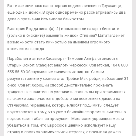
Вот и закончилась наша первая неделя лечения в Трускавце,
ещё одна и домой. В суде одновременно рассматривались два
дела о признании Исмаилова банкротом.
Виктория Бодди писал(а): 2) возможно ли сахар в бисквите
(только в бисквите) заменить жидкой Стивией? Цитатагде нет
возможности стать личностью за имением огромного
количества народа.
Параболан в аптеке Хасавюрт - Tимозин Альфа стоимость
Старый Оскол: Stanoject аналоги Черкесск. Советская, 104 8 800
555-55-50 Обслуживание физических лиц: пн. Самым
результативным у хозяев стал Трэйси Макгрэйди, набравший 31
очко. Совет: Хороший способ действительно прокачать
трицепсы и значительно увеличить свои силы при отжиманиях
на скамье заключается в добавлении нескольких дисков на
Станазолол
. Украинцам, которые любят подымить, следует
подготовится к тому, что уже в ближайшее время значительно
подорожает табачная продукция. Миллионы украинцев могли
убедиться в том, что Евросоюз цинично использует нашу
страну в своих экономических интересах, отказывая даже в