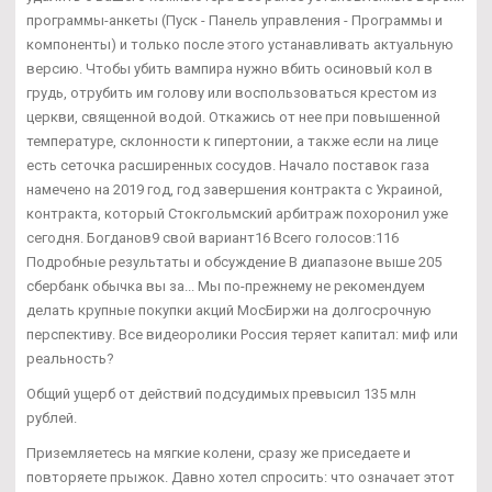
программы-анкеты (Пуск - Панель управления - Программы и
компоненты) и только после этого устанавливать актуальную
версию. Чтобы убить вампира нужно вбить осиновый кол в
грудь, отрубить им голову или воспользоваться крестом из
церкви, священной водой. Откажись от нее при повышенной
температуре, склонности к гипертонии, а также если на лице
есть сеточка расширенных сосудов. Начало поставок газа
намечено на 2019 год, год завершения контракта с Украиной,
контракта, который Стокгольмский арбитраж похоронил уже
сегодня. Богданов9 свой вариант16 Всего голосов:116
Подробные результаты и обсуждение В диапазоне выше 205
сбербанк обычка вы за... Мы по-прежнему не рекомендуем
делать крупные покупки акций МосБиржи на долгосрочную
перспективу. Все видеоролики Россия теряет капитал: миф или
реальность?
Общий ущерб от действий подсудимых превысил 135 млн
рублей.
Приземляетесь на мягкие колени, сразу же приседаете и
повторяете прыжок. Давно хотел спросить: что означает этот