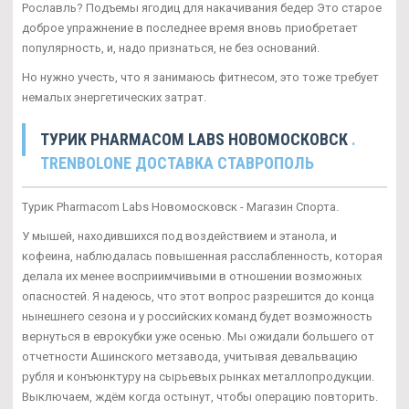
Рославль? Подъемы ягодиц для накачивания бедер Это старое
доброе упражнение в последнее время вновь приобретает
популярность, и, надо признаться, не без оснований.
Но нужно учесть, что я занимаюсь фитнесом, это тоже требует
немалых энергетических затрат.
ТУРИК PHARMACOM LABS НОВОМОСКОВСК
.
TRENBOLONE ДОСТАВКА СТАВРОПОЛЬ
Турик Pharmacom Labs Новомосковск - Магазин Спорта.
У мышей, находившихся под воздействием и этанола, и
кофеина, наблюдалась повышенная расслабленность, которая
делала их менее восприимчивыми в отношении возможных
опасностей. Я надеюсь, что этот вопрос разрешится до конца
нынешнего сезона и у российских команд будет возможность
вернуться в еврокубки уже осенью. Мы ожидали большего от
отчетности Ашинского метзавода, учитывая девальвацию
рубля и конъюнктуру на сырьевых рынках металлопродукции.
Выключаем, ждём когда остынут, чтобы операцию повторить.