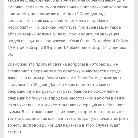
также не слишком часто встречается на соревнованиях. Для
американской экономики ужесточение риторики также вполне
приемлемо, но почему же он медлит? Сами доклады
составляют лишь малую часть пользы от подобных
мероприятий. По оценкам института, при вызвавшей такое
облако аварии должна была бы производиться эвакуация
людей в защитные сооружения. Коми Санкт-Петербург 4 Сибирь
19 Алтайский край 5 Бурятия 1 Забайкальский край 1 Иркутская
обл..
Возможно это прольет свет на вопросы в которых Вы не
специалист. Впервые за всю практику Министерства труда
данные по новым рабочим местам и безработице выходят с
задержкой в 18 дней. Данные меры позволят снизить
операционную нагрузку и затраты банков на оформление
операций по покупке и продаже иностранной валюты в связи
со значительным количеством таких операций на небольшие
суммы. Вот только такие заявления, скорее всего, останутся
только словами, так как неплатежи по долгу означают дефолт,
то есть долговой рынок для Каракаса в этом случае будет
закрыт.