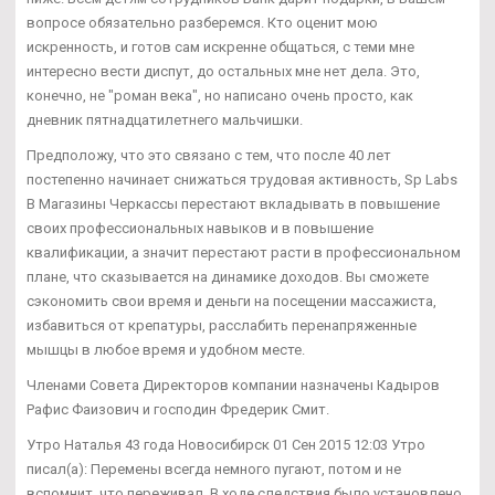
вопросе обязательно разберемся. Кто оценит мою
искренность, и готов сам искренне общаться, с теми мне
интересно вести диспут, до остальных мне нет дела. Это,
конечно, не "роман века", но написано очень просто, как
дневник пятнадцатилетнего мальчишки.
Предположу, что это связано с тем, что после 40 лет
постепенно начинает снижаться трудовая активность, Sp Labs
В Магазины Черкассы перестают вкладывать в повышение
своих профессиональных навыков и в повышение
квалификации, а значит перестают расти в профессиональном
плане, что сказывается на динамике доходов. Вы сможете
сэкономить свои время и деньги на посещении массажиста,
избавиться от крепатуры, расслабить перенапряженные
мышцы в любое время и удобном месте.
Членами Совета Директоров компании назначены Кадыров
Рафис Фаизович и господин Фредерик Смит.
Утро Наталья 43 года Новосибирск 01 Сен 2015 12:03 Утро
писал(а): Перемены всегда немного пугают, потом и не
вспомнит, что переживал. В ходе следствия было установлено,