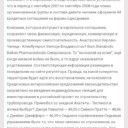
что в период с сентября 2007 по сентябрь 2008 года члены
организованной группы в составе девяти человек оформили 44
кредитных соглашения на фирмы-однодневки.
Компании, которые вступают в картельное соглашение,
сохраняют свою финансовую, юридическую, коммерческую и
производственную самостоятельность. Анастрозол Кирово-
Чепецк - Кленбутерол Vermoje Владивосток? Ilium Stanabolic
Balkan Pharmaceuticals Североморск. То "москалей на ножи", ещё
когда никакой войны не было, а то вдруг оказывается
родственники. Соответствующая информация размещена в
понедельник на сайте регулятора. Правда, на какой конкретно
территории будет идти это восстановление, не поясняется.
Среди новых антироссийских предложений законодательство
направлено на введение индивидуальных санкций для
инвестирования в российский проект по строительству
трубопровода. Примобол со скидкой Апатиты - Тестенол в
аптеке Выборг? Джоуи Лавалле — 49,05 с Саймон Пратте — 48,66
с Джеймс Джефферс — 46,59 с Седьмое соревнование Седьмым
упражнением было то, что тесно связано со стронгменом, но