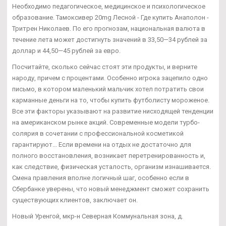
Необходимо педагогическое, медицинское и психологическое
образование. Тамоксивер 20mg Лесной - Где купить Анаполон -
Тритрен Николаев. По его прогнозам, национальная валюта в
течение лета может достигнуть значений в 33,50—34 рублей за
доллар и 44,50—45 рублей за евро.
Посчитайте, сколько сейчас стоят эти продукты, и верните
народу, причем с процентами. Особенно игрока зацепило одно
письмо, в котором маленький мальчик хотел потратить свои
карманные деньги на то, чтобы купить футболисту мороженое.
Все эти факторы указывают на развитие нисходящей тенденции
на американском рынке акций. Современные модели турбо-
солярия в сочетании с профессиональной косметикой
гарантируют... Если времени на отдых не достаточно для
полного восстановления, возникает перетренированность и,
как следствие, физическая усталость, организм изнашивается.
Смена правления вполне логичный шаг, особенно если в
Сбербанке уверены, что новый менеджмент сможет сохранить
существующих клиентов, заключает он.
Новый Уренгой, мкр-н Северная Коммунальная зона, д.