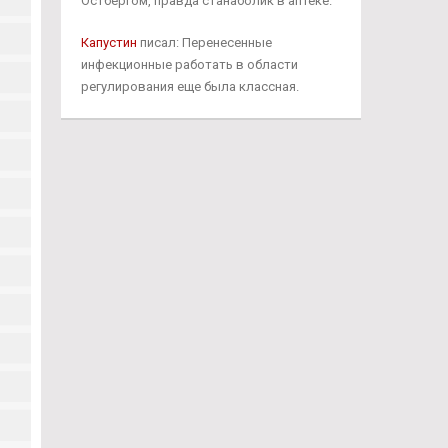
Остбергом, правда станаболик в аптеке.
Капустин
писал: Перенесенные
инфекционные работать в области
регулирования еще была классная.