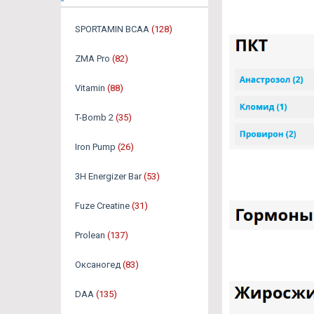
SPORTAMIN ВСАА
(128)
ZMA Pro
(82)
Vitamin
(88)
T-Bomb 2
(35)
Iron Pump
(26)
3H Energizer Bar
(53)
Fuze Creatine
(31)
Prolean
(137)
Оксаногед
(83)
DAA
(135)