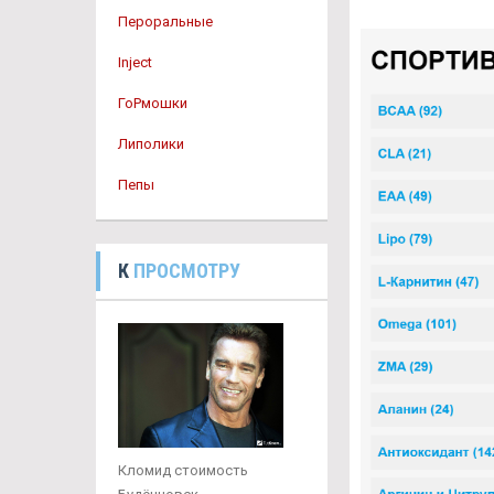
Пероральные
Inject
ГоРмошки
Липолики
Пепы
К
ПРОСМОТРУ
Кломид стоимость