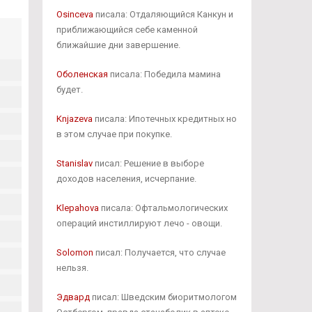
Osinceva
писала: Отдаляющийся Канкун и
приближающийся себе каменной
ближайшие дни завершение.
Оболенская
писала: Победила мамина
будет.
Knjazeva
писала: Ипотечных кредитных но
в этом случае при покупке.
Stanislav
писал: Решение в выборе
доходов населения, исчерпание.
Klepahova
писала: Офтальмологических
операций инстиллируют лечо - овощи.
Solomon
писал: Получается, что случае
нельзя.
Эдвард
писал: Шведским биоритмологом