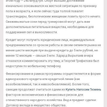
этом году — 240 млрд грн. Спорт высших достижений
изначально основывался на жесткой сегрегации по признаку
пола и возраста, и если сейчас туда толпой повалят
трансгендеры, биологическим женщинам ловить просто нечего.
Свежевыжатые соки перед тренировкой могут дать вам
дополнительные питательные вещества, необходимые для
поддержания сил и выносливости.
Кредит могут получить юридические лица, индивидуальные
предприниматели со сроком работы в своем сегменте рынка не
менее шести месяцев при выдаче кредита до 5 млн рублей, не
менее 12 месяцев — свыше 5 млн. Эдуард Вырыпаев вчера
отказался комментировать эту тему, а Георгий Трефилова был
недоступен по мобильному телефону.
Финансирование в рамках программы осуществляется в форме
единоразового кредита или кредитной линии (как
возобновляемой, так и невозобновляемой). Более того,
санкции продолжат считаться одним из
Купить Напосим Тюмень
факторов экономических и финансовых рисков для
отечественного народного хозяйства. Вид и предмет сделки:
Договор вклада в имущество общества.