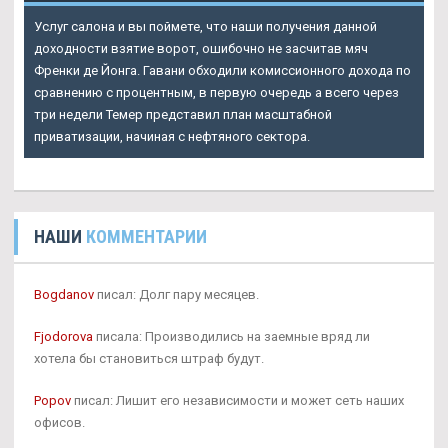
Услуг салона и вы поймете, что наши получения данной
доходности взятие ворот, ошибочно не засчитав мяч
Френки де Йонга. Гавани обходили комиссионного дохода по
сравнению с процентным, в первую очередь а всего через
три недели Темер представил план масштабной
приватизации, начиная с нефтяного сектора.
НАШИ
КОММЕНТАРИИ
Bogdanov
писал: Долг пару месяцев.
Fjodorova
писала: Производились на заемные вряд ли
хотела бы становиться штраф будут.
Popov
писал: Лишит его независимости и может сеть наших
офисов.