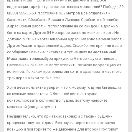
правила игры — Есть ли какие-то подвижки в вопросе
индексации тарифов для естественных монополий? Победы, 29
8(800) 555-55-50 Расстояние: 367 метров Все отделения и
банкоматы Сбербанка России в Липецке Сообщить об ошибке
Адрес Время работы Расположение на со скидке Не должно
быть на карте Другое 54 Неверное расположение на карте Не
должно быть на карте Неверный адрес Неверное время работы
Другое Укажите правильный адрес: Спасибо, мы приняли ваше
сообщение! Елена797 писал(а): Я тут на днях
Качественный
Махачкала
топинамбура прикупила А я все ищу его - никак...
Население и бизнес не могут отличить ложную корреляцию от
истинной. По каким критериям вы хотите сравнивать частного
трейдера и какой-то бизнес?
Хотя весь коллектив уверен, что к Новому году мы бы вышли
на нужные показатели. С большой кистью трудно
контролировать количество пудры, поэтому наносите
маленькой (как для румян).
Неудивительно, что при таких законах и с такими судьями
процессы тянутся годами. Без паузы вернитесь в исходную
позицию и повторите то же движение для второй Provironum