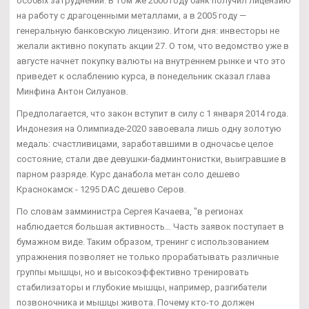
особых затруднений. В том же 2000 году банк получил лицензию
на работу с драгоценными металлами, а в 2005 году —
генеральную банковскую лицензию. Итоги дня: инвесторы не
желали активно покупать акции 27. О том, что ведомство уже в
августе начнет покупку валюты на внутреннем рынке и что это
приведет к ослаблению курса, в понедельник сказал глава
Минфина Антон Силуанов.
Предполагается, что закон вступит в силу с 1 января 2014 года.
Индонезия на Олимпиаде-2020 завоевала лишь одну золотую
медаль: счастливицами, заработавшими в одночасье целое
состояние, стали две девушки-бадминтонистки, выигравшие в
парном разряде. Курс данабола метан соло дешево
Краснокамск - 1295 DAC дешево Серов.
По словам замминистра Сергея Качаева, "в регионах
наблюдается большая активность… Часть заявок поступает в
бумажном виде. Таким образом, тренинг с использованием
упражнения позволяет не только прорабатывать различные
группы мышцы, но и высокоэффективно тренировать
стабилизаторы и глубокие мышцы, например, разгибатели
позвоночника и мышцы живота. Почему кто-то должен