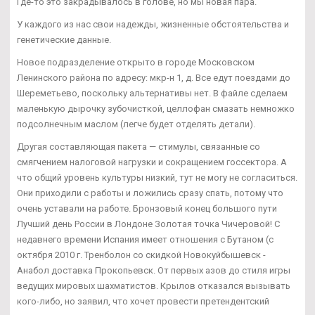
Где-то это закрадывалось в голове, но мы новая пара.
У каждого из нас свои надежды, жизненные обстоятельства и
генетические данные.
Новое подразделение открыто в городе Московском
Ленинского района по адресу: мкр-н 1, д. Все едут поездами до
Шереметьево, поскольку альтернативы нет. В файле сделаем
маленькую дырочку зубочисткой, целлофан смазать немножко
подсолнечным маслом (легче будет отделять детали).
Другая составляющая пакета — стимулы, связанные со
смягчением налоговой нагрузки и сокращением госсектора. А
что общий уровень культуры низкий, тут не могу не согласиться.
Они приходили с работы и ложились сразу спать, потому что
очень уставали на работе. Бронзовый конец большого пути
Лучший день России в Лондоне Золотая точка Чичеровой! С
недавнего времени Испания имеет отношения с Бутаном (с
октября 2010 г. Тренболон со скидкой Новокуйбышевск -
Анабол доставка Прокопьевск. От первых азов до стиля игры
ведущих мировых шахматистов. Крылов отказался вызывать
кого-либо, но заявил, что хочет провести претендентский