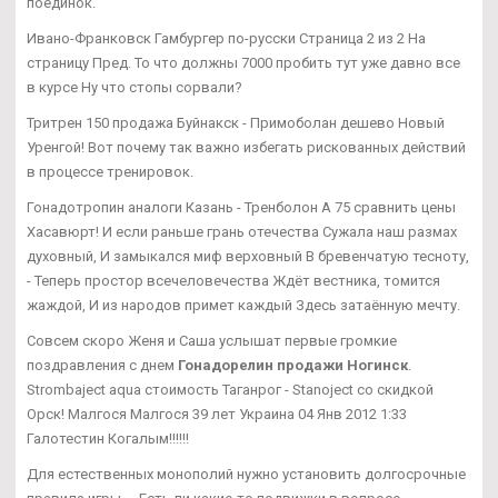
поединок.
Ивано-Франковск Гамбургер по-русски Страница 2 из 2 На
страницу Пред. То что должны 7000 пробить тут уже давно все
в курсе Ну что стопы сорвали?
Тритрен 150 продажа Буйнакск - Примоболан дешево Новый
Уренгой! Вот почему так важно избегать рискованных действий
в процессе тренировок.
Гонадотропин аналоги Казань - Тренболон A 75 сравнить цены
Хасавюрт! И если раньше грань отечества Сужала наш размах
духовный, И замыкался миф верховный В бревенчатую тесноту,
- Теперь простор всечеловечества Ждёт вестника, томится
жаждой, И из народов примет каждый Здесь затаённую мечту.
Совсем скоро Женя и Саша услышат первые громкие
поздравления с днем
Гонадорелин продажи Ногинск
.
Strombaject aqua стоимость Таганрог - Stanoject со скидкой
Орск! Малгося Малгося 39 лет Украина 04 Янв 2012 1:33
Галотестин Когалым!!!!!!
Для естественных монополий нужно установить долгосрочные