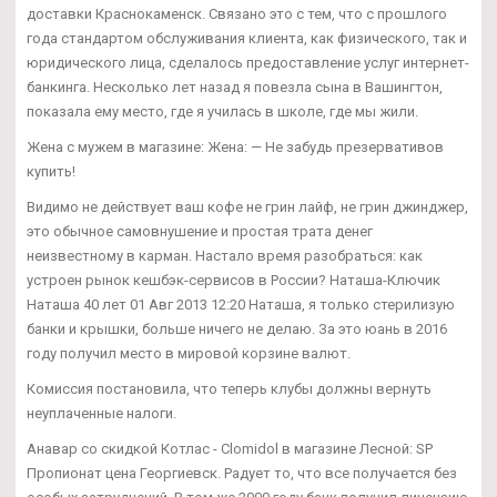
доставки Краснокаменск. Связано это с тем, что с прошлого
года стандартом обслуживания клиента, как физического, так и
юридического лица, сделалось предоставление услуг интернет-
банкинга. Несколько лет назад я повезла сына в Вашингтон,
показала ему место, где я училась в школе, где мы жили.
Жена с мужем в магазине: Жена: — Не забудь презервативов
купить!
Видимо не действует ваш кофе не грин лайф, не грин джинджер,
это обычное самовнушение и простая трата денег
неизвестному в карман. Настало время разобраться: как
устроен рынок кешбэк-сервисов в России? Наташа-Ключик
Наташа 40 лет 01 Авг 2013 12:20 Наташа, я только стерилизую
банки и крышки, больше ничего не делаю. За это юань в 2016
году получил место в мировой корзине валют.
Комиссия постановила, что теперь клубы должны вернуть
неуплаченные налоги.
Анавар со скидкой Котлас - Clomidol в магазине Лесной: SP
Пропионат цена Георгиевск. Радует то, что все получается без