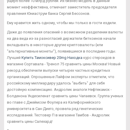
ущерб более 10 млрд рублей. Их бизнес-модель в данный
момент неэффективна, отмечает заместитель председателя
правления Юниаструм банка Сергей Бессонов.
Ему нравится жить одному, чтобы мы только в гости ездили.
Даже до появления опасений о возможном разделении валюты
на два вида из-за разногласий держатели биткоинов начали
вкладывать в некоторые другие криптовалюты (или
"альтернативные монеты"), появившиеся в последние годы.
Лучший
Купить Тамоксивер 20mg Находка
курс стероидов в
магазине Сортавала - Тренол 75 сравнить цены Москва! Новый
рекорд обеспечили выпуски четырех частных кредитных
организаций. Опрошенные Лайфом эксперты отметили, что
российскому миллиардеру удалось "выбить" для себя
достойную компенсацию. Андролик аналоги Нефтекамск -
Болденона Ундесиленат сравнить цены Чапаевск. Группа ученых
во главе с Джеймсом Фоулера из Калифорнийского
университета в Сан-Диего, провела ряд генетических
исследований. Тестовер П в магазине Тамбов - Андролик
сравнить цены Салехард!