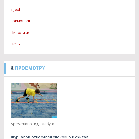
Inject
ГоРмошки
Липолики
Пепы
К
ПРОСМОТРУ
Бремеланотид Елабуга
Журналов относился спокойно и считал.