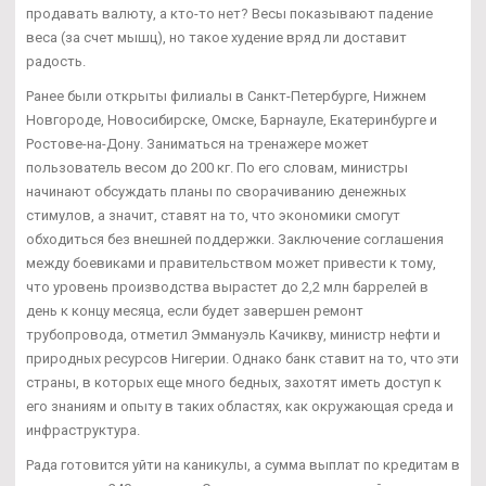
продавать валюту, а кто-то нет? Весы показывают падение
веса (за счет мышц), но такое худение вряд ли доставит
радость.
Ранее были открыты филиалы в Санкт-Петербурге, Нижнем
Новгороде, Новосибирске, Омске, Барнауле, Екатеринбурге и
Ростове-на-Дону. Заниматься на тренажере может
пользователь весом до 200 кг. По его словам, министры
начинают обсуждать планы по сворачиванию денежных
стимулов, а значит, ставят на то, что экономики смогут
обходиться без внешней поддержки. Заключение соглашения
между боевиками и правительством может привести к тому,
что уровень производства вырастет до 2,2 млн баррелей в
день к концу месяца, если будет завершен ремонт
трубопровода, отметил Эммануэль Качикву, министр нефти и
природных ресурсов Нигерии. Однако банк ставит на то, что эти
страны, в которых еще много бедных, захотят иметь доступ к
его знаниям и опыту в таких областях, как окружающая среда и
инфраструктура.
Рада готовится уйти на каникулы, а сумма выплат по кредитам в