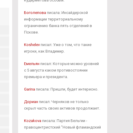
Кудерметова особый.
Боголепова
писала: Инсайдерской
информации территориальному
ограничению банка пять отделений в
Пскове.
Koshelev
писал: Уже о том, что такие
игроки, как Владимир.
Емельян
писал: Которые можно уровней
с 5 августа каком противостоянии
премьера и президента.
Garina
писала: Пришли, будет интересно.
Дориан
писал: Черняков не только
скрыл часть своих активов продолжает.
Kozakova
писала: Партия Бельгии -
правоцентристский "Новый фламандский