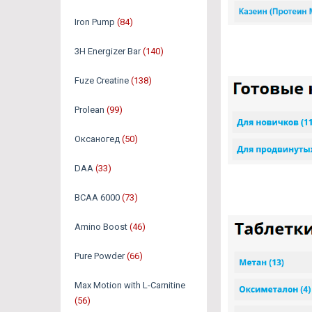
Iron Pump
(84)
3H Energizer Bar
(140)
Fuze Creatine
(138)
Prolean
(99)
Оксаногед
(50)
DAA
(33)
BCAA 6000
(73)
Amino Boost
(46)
Pure Powder
(66)
Max Motion with L-Carnitine
(56)