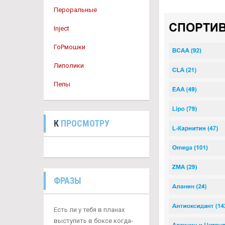
Пероральные
Inject
ГоРмошки
Липолики
Пепы
К
ПРОСМОТРУ
ФРАЗЫ
Есть ли у тебя в планах
выступить в боксе когда-